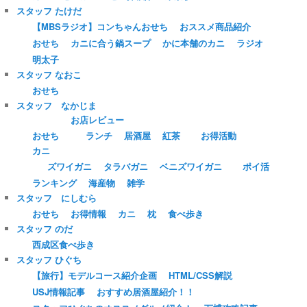
スタッフ たけだ
【MBSラジオ】コンちゃんおせち
おススメ商品紹介
おせち
カニに合う鍋スープ
かに本舗のカニ
ラジオ
明太子
スタッフ なおこ
おせち
スタッフ なかじま
お店レビュー
おせち
ランチ
居酒屋
紅茶
お得活動
カニ
ズワイガニ
タラバガニ
ベニズワイガニ
ポイ活
ランキング
海産物
雑学
スタッフ にしむら
おせち
お得情報
カニ
枕
食べ歩き
スタッフ のだ
西成区食べ歩き
スタッフ ひぐち
【旅行】モデルコース紹介企画
HTML/CSS解説
USJ情報記事
おすすめ居酒屋紹介！！