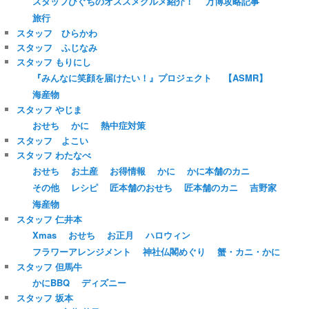
スタッフひぐちのオススメグルメ紹介！
万博攻略記事
旅行
スタッフ ひらかわ
スタッフ ふじなみ
スタッフ もりにし
『みんなに笑顔を届けたい！』プロジェクト
【ASMR】
海産物
スタッフ やじま
おせち
かに
熱中症対策
スタッフ よこい
スタッフ わたなべ
おせち
お土産
お得情報
かに
かに本舗のカニ
その他
レシピ
匠本舗のおせち
匠本舗のカニ
吉野家
海産物
スタッフ 仁井本
Xmas
おせち
お正月
ハロウィン
フラワーアレンジメント
神社仏閣めぐり
蟹・カニ・かに
スタッフ 但馬牛
かにBBQ
ディズニー
スタッフ 坂本