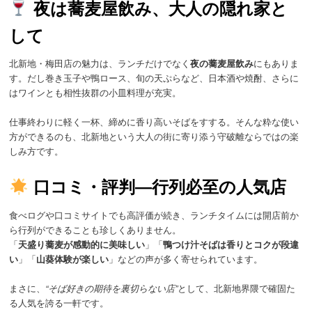
夜は蕎麦屋飲み、大人の隠れ家と
して
北新地・梅田店の魅力は、ランチだけでなく
夜の蕎麦屋飲み
にもありま
す。だし巻き玉子や鴨ロース、旬の天ぷらなど、日本酒や焼酎、さらに
はワインとも相性抜群の小皿料理が充実。
仕事終わりに軽く一杯、締めに香り高いそばをすする。そんな粋な使い
方ができるのも、北新地という大人の街に寄り添う守破離ならではの楽
しみ方です。
口コミ・評判―行列必至の人気店
食べログや口コミサイトでも高評価が続き、ランチタイムには開店前か
ら行列ができることも珍しくありません。
「
天盛り蕎麦が感動的に美味しい
」「
鴨つけ汁そばは香りとコクが段違
い
」「
山葵体験が楽しい
」などの声が多く寄せられています。
まさに、
“そば好きの期待を裏切らない店”
として、北新地界隈で確固た
る人気を誇る一軒です。