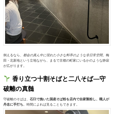
例えるなら、
都会の真ん中に現れた小さな料亭のような非日常空間
。梅
田・北新地という立地ながら、まるで京都の町家にいるかのような静寂
が広がります。
香り立つ十割そばと二八そば―守
破離の真髄
守破離のそばは、
石臼で挽いた国産そば粉を店内で自家製粉し、職人が
丹念に手打ち
。時間によれば見ることもできます。