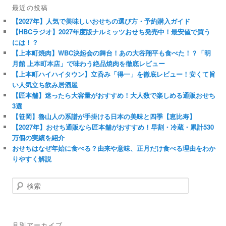
最近の投稿
【2027年】人気で美味しいおせちの選び方・予約購入ガイド
【HBCラジオ】2027年度版ナルミッツおせち発売中！最安値で買う
には！？
【上本町焼肉】WBC決起会の舞台！あの大谷翔平も食べた！？「明
月館 上本町本店」で味わう絶品焼肉を徹底レビュー
【上本町ハイハイタウン】立呑み「得一」を徹底レビュー！安くて旨
い人気立ち飲み居酒屋
【匠本舗】迷ったら大容量がおすすめ！大人数で楽しめる通販おせち
3選
【笹岡】魯山人の系譜が手掛ける日本の美味と四季【恵比寿】
【2027年】おせち通販なら匠本舗がおすすめ！早割・冷蔵・累計530
万個の実績を紹介
おせちはなぜ年始に食べる？由来や意味、正月だけ食べる理由をわか
りやすく解説
検
索
月別アーカイブ