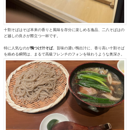
十割そばはそば本来の香りと風味を存分に楽しめる逸品、二八そばはの
ど越しの良さが際立つ一杯です。
特に人気なのが
鴨つけ汁そば
。旨味の濃い鴨出汁に、香り高い十割そば
を絡める瞬間は、まるで高級フレンチのフォンを味わうような奥深さ。