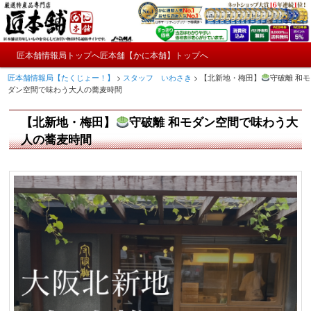
メ
かにやおせちについてのおもしろ情報や興味深い記事をお届けします。
イ
ン
メ
コ
匠本舗情報局トップへ
匠本舗【かに本舗】トップへ
匠本舗情報局【たくじょー！】
メ
イ
ン
匠本舗情報局【たくじょー！】
>
スタッフ いわさき
>
【北新地・梅田】
守破離 和モ
ン
テ
イ
ダン空間で味わう大人の蕎麦時間
メ
ン
ニ
ツ
ン
【北新地・梅田】
守破離 和モダン空間で味わう大
ュ
へ
ー
コ
人の蕎麦時間
移
動
ン
テ
ン
ツ
へ
移