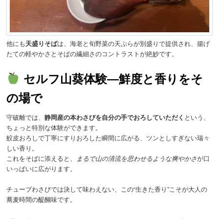
他にも
天盛りそば
は、海老と旬野菜の天ぷらが別盛りで提供され、揚げ
たての軽やかさとそばの繊細さのコントラストが絶妙です。
セルフ山葵体験―鮮度と香りをそ
の場で
守破離では、
静岡産の本わさびを自分の手でおろしていただく
という、
ちょっと特別な体験ができます。
鮫皮おろしで丁寧にすりおろした瞬間に広がる、ツンとしすぎない瑞々
しい香り。
これをそばに添えると、
まるで山の清流を思わせるような爽やかさ
が口
いっぱいに広がります。
チューブわさびでは決して味わえない、この“生きた香り”こそが大人の
蕎麦時間の醍醐味です。