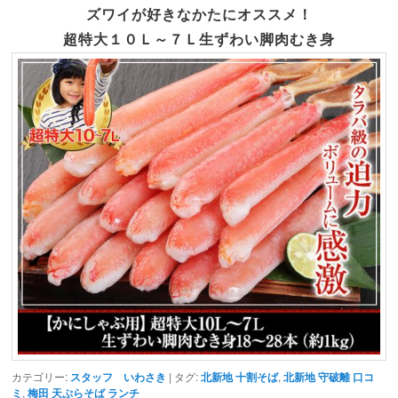
ズワイが好きなかたにオススメ！
超特大１０Ｌ～７Ｌ生ずわい脚肉むき身
カテゴリー:
スタッフ いわさき
| タグ:
北新地 十割そば
,
北新地 守破離 口コ
ミ
,
梅田 天ぷらそば ランチ