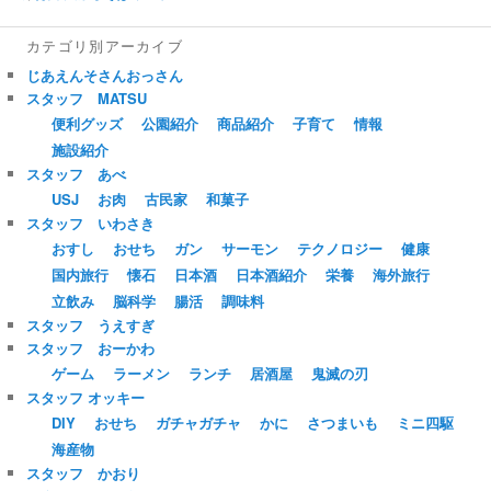
カテゴリ別アーカイブ
じあえんそさんおっさん
スタッフ MATSU
便利グッズ
公園紹介
商品紹介
子育て
情報
施設紹介
スタッフ あべ
USJ
お肉
古民家
和菓子
スタッフ いわさき
おすし
おせち
ガン
サーモン
テクノロジー
健康
国内旅行
懐石
日本酒
日本酒紹介
栄養
海外旅行
立飲み
脳科学
腸活
調味料
スタッフ うえすぎ
スタッフ おーかわ
ゲーム
ラーメン
ランチ
居酒屋
鬼滅の刃
スタッフ オッキー
DIY
おせち
ガチャガチャ
かに
さつまいも
ミニ四駆
海産物
スタッフ かおり