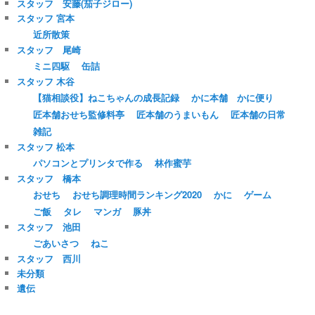
スタッフ 安藤(茄子ジロー)
スタッフ 宮本
近所散策
スタッフ 尾崎
ミニ四駆
缶詰
スタッフ 木谷
【猫相談役】ねこちゃんの成長記録
かに本舗 かに便り
匠本舗おせち監修料亭
匠本舗のうまいもん
匠本舗の日常
雑記
スタッフ 松本
パソコンとプリンタで作る
林作蜜芋
スタッフ 橋本
おせち
おせち調理時間ランキング2020
かに
ゲーム
ご飯
タレ
マンガ
豚丼
スタッフ 池田
ごあいさつ
ねこ
スタッフ 西川
未分類
遺伝