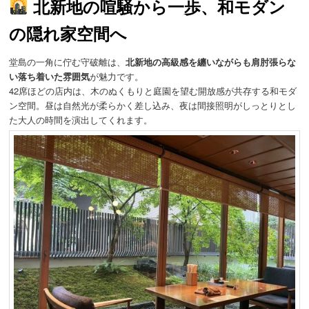
北新地の喧騒から一歩
、和モダン
の隠れ家空間へ
堂島の一角に佇む守破離は、
北新地の高級感を纏いながらも肩肘張らな
い落ち着いた雰囲気
が魅力です。
42席ほどの店内は、木のぬくもりと庭園を望む開放感が共存する和モダ
ン空間。昼は自然光が柔らかく差し込み、夜は間接照明がしっとりとし
た大人の時間を演出してくれます。