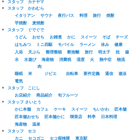
スタッフ カナヤマ
スタッフ かわむら
イタリアン
サウナ
夜行バス
料理
旅行
焼酎
芋焼酎
麦焼酎
スタッフ ぐでぐで
うどん
おせち
お雑煮
かに
スイーツ
そば
チーズ
はちみつ
ミニ四駆
モバイル
ラーメン
休み
健康
入浴
天ぷら
整理整頓
断捨離
旅行
明太子
枕
歯
水
水遊び
海産物
消費税
湿度
火
熱中症
物流
肉
睡眠
米
ジビエ
自転車
要件定義
通信
遊泳
電気
スタッフ こにし
お店紹介
商品紹介
旬フルーツ
スタッフ さいとう
かに本舗
カフェ
ケーキ
スイーツ
ちいかわ
匠本舗
匠本舗おせち
匠本舗かに
喫茶店
料亭
日本料理
海産物
温泉
スタッフ セコ
カニ
セコガニ
セコ探検隊
東京駅