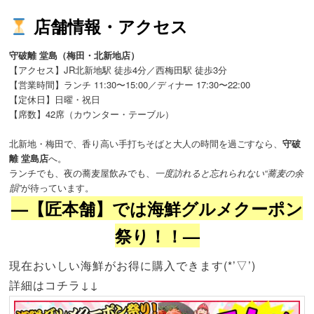
店舗情報・アクセス
守破離 堂島（梅田・北新地店）
【アクセス】JR北新地駅 徒歩4分／西梅田駅 徒歩3分
【営業時間】ランチ 11:30〜15:00／ディナー 17:30〜22:00
【定休日】日曜・祝日
【席数】42席（カウンター・テーブル）
北新地・梅田で、香り高い手打ちそばと大人の時間を過ごすなら、
守破
離 堂島店
へ。
ランチでも、夜の蕎麦屋飲みでも、
一度訪れると忘れられない“蕎麦の余
韻”
が待っています。
—【匠本舗】では海鮮グルメクーポン
祭り！！—
現在おいしい海鮮がお得に購入できます(*’▽’)
詳細はコチラ↓↓