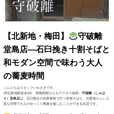
動
【北新地・梅田】
守破離
堂島店—石臼挽き十割そばと
和モダン空間で味わう大人
の蕎麦時間
こんにちはスタッフいわさきです。
JR北新地駅徒歩4分、西梅田駅からもアクセス抜群。
守破離（しゅは
り）堂島店
は、石臼挽きの自家製粉で打つ本格そばと、北新地らしい上
質な空間で大人がゆっくり蕎麦を愉しむことができる名店です。