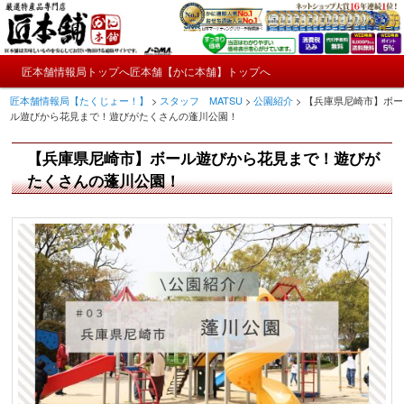
メ
かにやおせちについてのおもしろ情報や興味深い記事をお届けします。
イ
ン
メ
コ
匠本舗情報局トップへ
匠本舗【かに本舗】トップへ
匠本舗情報局【たくじょー！】
メ
イ
ン
匠本舗情報局【たくじょー！】
>
スタッフ MATSU
>
公園紹介
>
【兵庫県尼崎市】ボー
ン
テ
イ
ル遊びから花見まで！遊びがたくさんの蓬川公園！
メ
ン
ニ
ツ
ン
【兵庫県尼崎市】ボール遊びから花見まで！遊びが
ュ
へ
ー
コ
たくさんの蓬川公園！
移
動
ン
テ
ン
ツ
へ
移