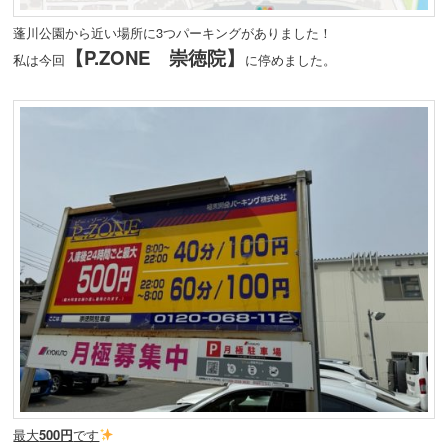
蓬川公園から近い場所に3つパーキングがありました！
【P.ZONE 崇徳院】
私は今回
に停めました。
最大
500円
です