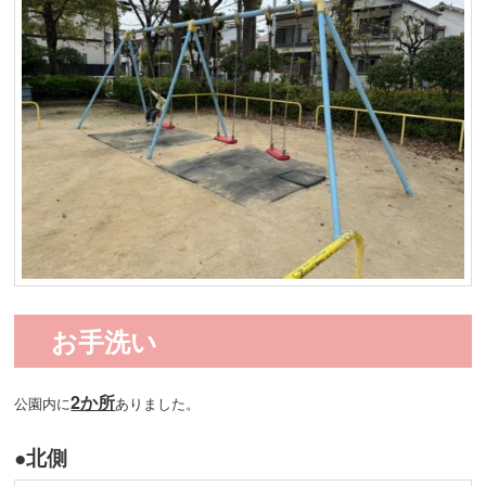
お手洗い
2か所
公園内に
ありました。
●北側