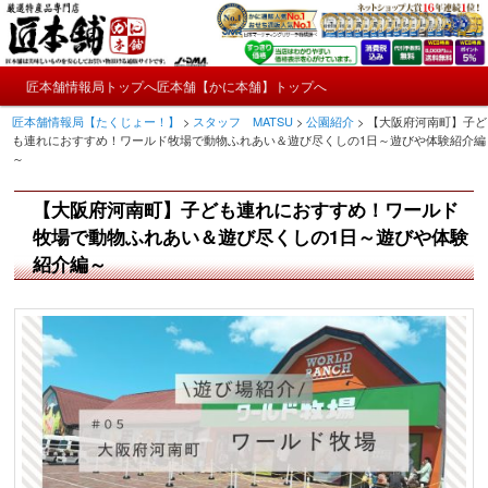
メ
かにやおせちについてのおもしろ情報や興味深い記事をお届けします。
イ
ン
メ
コ
匠本舗情報局トップへ
匠本舗【かに本舗】トップへ
匠本舗情報局【たくじょー！】
メ
イ
ン
匠本舗情報局【たくじょー！】
>
スタッフ MATSU
>
公園紹介
>
【大阪府河南町】子ど
ン
テ
イ
も連れにおすすめ！ワールド牧場で動物ふれあい＆遊び尽くしの1日～遊びや体験紹介編
メ
ン
～
ニ
ツ
ン
ュ
へ
【大阪府河南町】子ども連れにおすすめ！ワールド
ー
コ
移
牧場で動物ふれあい＆遊び尽くしの1日～遊びや体験
動
ン
紹介編～
テ
ン
ツ
へ
移