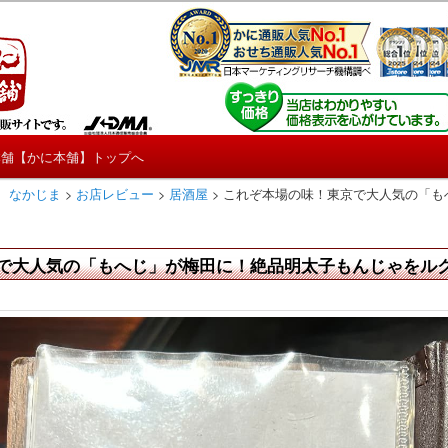
しろ情報や興味深い記事をお届けします。
【たくじょー！】
本舗【かに本舗】トップへ
 なかじま
>
お店レビュー
>
居酒屋
>
これぞ本場の味！東京で大人気の「も
で大人気の「もへじ」が梅田に！絶品明太子もんじゃをル