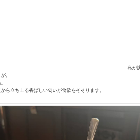
私が
ちが。
ね。
板から立ち上る香ばしい匂いが食欲をそそります。