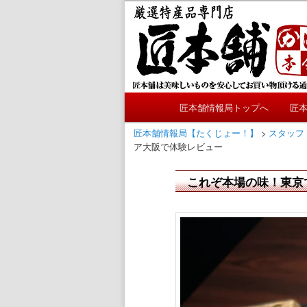
メ
かにやおせちについてのおも
イ
ン
匠本舗情報局
コ
ン
テ
メ
ン
匠本舗情報局トップへ
匠
メ
イ
ツ
ン
匠本舗情報局【たくじょー！】
>
スタッフ
へ
イ
ア大阪で体験レビュー
メ
移
ニ
動
ン
これぞ本場の味！東京
ュ
ー
コ
ン
テ