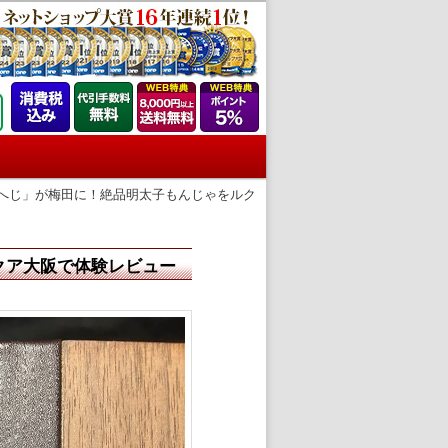
へじ」が梅田に！絶品明太子もんじゃをルク
クア大阪で体験レビュー