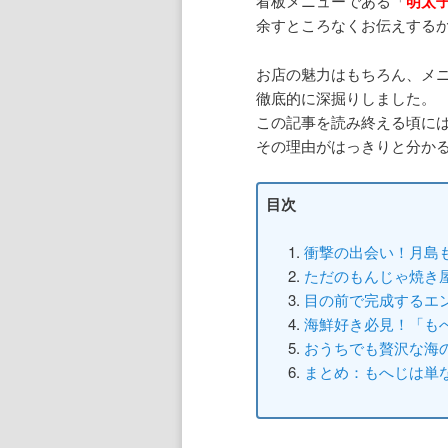
看板メニューである「
明太
余すところなくお伝えする
お店の魅力はもちろん、メ
徹底的に深掘りしました。
この記事を読み終える頃に
その理由がはっきりと分か
目次
衝撃の出会い！月島
ただのもんじゃ焼き
目の前で完成するエ
海鮮好き必見！「も
おうちでも贅沢な海
まとめ：もへじは単