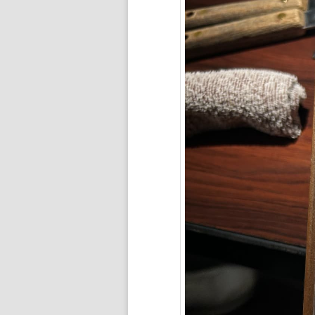
ン
ツ
へ
移
動