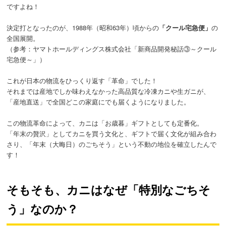
ですよね！
決定打となったのが、1988年（昭和63年）頃からの
「クール宅急便」
の
全国展開。
（参考：ヤマトホールディングス株式会社「新商品開発秘話③～クール
宅急便～」）
これが日本の物流をひっくり返す「革命」でした！
それまでは産地でしか味わえなかった高品質な冷凍カニや生ガニが、
「産地直送」で全国どこの家庭にでも届くようになりました。
この物流革命によって、カニは「お歳暮」ギフトとしても定番化。
「年末の贅沢」としてカニを買う文化と、ギフトで届く文化が組み合わ
さり、「年末（大晦日）のごちそう」という不動の地位を確立したんで
す！
そもそも、カニはなぜ「特別なごちそ
う」なのか？