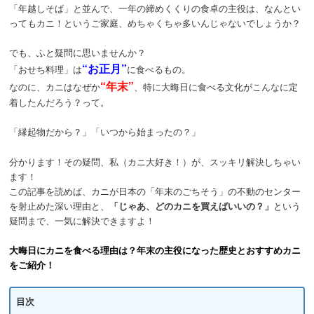
「年越しそば」と並んで、一年の締めくくりの食卓の主役は、なんとい
動
ってもカニ！というご家庭、めちゃくちゃ多いんじゃないでしょうか？
でも、ふと疑問に思いませんか？
“お正月”
「おせち料理」は
に食べるもの。
“年末”
なのに、カニはなぜか
、特に大晦日に食べる文化がこんなに定
着したんだろう？って。
「縁起物だから？」「いつから始まったの？」
分かります！その疑問、私（カニ大好き！）が、スッキリ解決しちゃい
ます！
この記事を読めば、カニが日本の「年末のごちそう」の不動のセンター
を射止めた深い理由と、
「じゃあ、どのカニを買えばいいの？」
という
疑問まで、一気に解決できますよ！
大晦日にカニを食べる理由は？年末の主役になった歴史とおすすめカニ
をご紹介！
目次