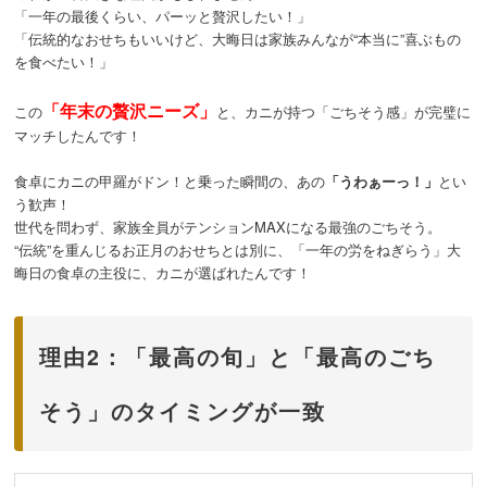
「一年の最後くらい、パーッと贅沢したい！」
「伝統的なおせちもいいけど、大晦日は家族みんなが“本当に”喜ぶもの
を食べたい！」
「年末の贅沢ニーズ」
この
と、カニが持つ「ごちそう感」が完璧に
マッチしたんです！
食卓にカニの甲羅がドン！と乗った瞬間の、あの
「うわぁーっ！」
とい
う歓声！
世代を問わず、家族全員がテンションMAXになる最強のごちそう。
“伝統”を重んじるお正月のおせちとは別に、「一年の労をねぎらう」大
晦日の食卓の主役に、カニが選ばれたんです！
理由2：「最高の旬」と「最高のごち
そう」のタイミングが一致