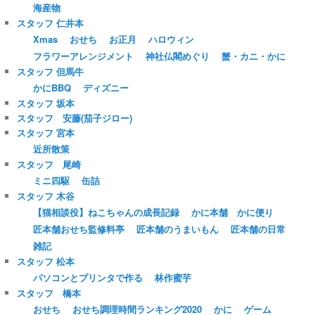
海産物
スタッフ 仁井本
Xmas
おせち
お正月
ハロウィン
フラワーアレンジメント
神社仏閣めぐり
蟹・カニ・かに
スタッフ 但馬牛
かにBBQ
ディズニー
スタッフ 坂本
スタッフ 安藤(茄子ジロー)
スタッフ 宮本
近所散策
スタッフ 尾崎
ミニ四駆
缶詰
スタッフ 木谷
【猫相談役】ねこちゃんの成長記録
かに本舗 かに便り
匠本舗おせち監修料亭
匠本舗のうまいもん
匠本舗の日常
雑記
スタッフ 松本
パソコンとプリンタで作る
林作蜜芋
スタッフ 橋本
おせち
おせち調理時間ランキング2020
かに
ゲーム