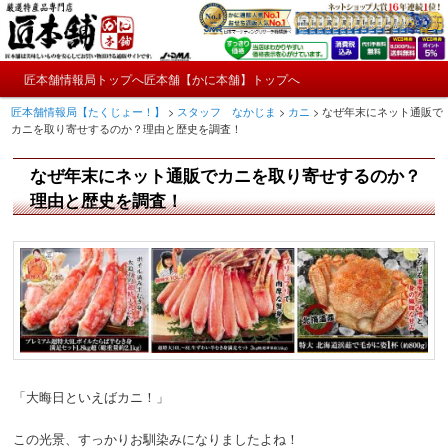
メ
かにやおせちについてのおもしろ情報や興味深い記事をお届けします。
イ
ン
メ
コ
匠本舗情報局トップへ
匠本舗【かに本舗】トップへ
匠本舗情報局【たくじょー！】
メ
イ
ン
匠本舗情報局【たくじょー！】
>
スタッフ なかじま
>
カニ
>
なぜ年末にネット通販で
ン
テ
イ
カニを取り寄せするのか？理由と歴史を調査！
メ
ン
ニ
ツ
ン
なぜ年末にネット通販でカニを取り寄せするのか？
ュ
へ
ー
コ
理由と歴史を調査！
移
動
ン
テ
ン
ツ
へ
「大晦日といえばカニ！」
移
この光景、すっかりお馴染みになりましたよね！