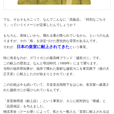
でも、そもそもカニって、なんでこんなに「高級品」「特別なごちそ
う」っていうイメージが定着したんでしょうか？
もちろん、美味しいから、獲れる量が限られているから、というのもあ
りますが、その「格」を決定づけた歴史的な背景があるんです。
日本の皇室に献上されてきた
それが、
という事実。
特に有名なのが、ズワイガニの最高峰ブランド「越前ガニ」です。
この献上の歴史は、なんと明治時代（1909年）にまで遡ります。
当時の福井県知事が、福井で獲れた新鮮な越前ガニを東宮殿下（後の大
正天皇）に献上したのが始まりとされています。
この伝統は今も続いていて、天皇皇后両陛下をはじめ、各宮家へ厳選さ
れた越前ガニが届けられているんです。
「皇室御用達（献上品）」という事実が、カニに絶対的な「権威」と
「品質保証」を与えました。
物流革命（クール便）によって、私たち一般人も「皇室に献上されるほ