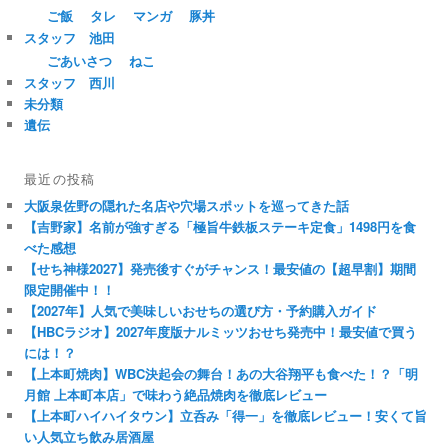
ご飯
タレ
マンガ
豚丼
スタッフ 池田
ごあいさつ
ねこ
スタッフ 西川
未分類
遺伝
最近の投稿
大阪泉佐野の隠れた名店や穴場スポットを巡ってきた話
【吉野家】名前が強すぎる「極旨牛鉄板ステーキ定食」1498円を食
べた感想
【せち神様2027】発売後すぐがチャンス！最安値の【超早割】期間
限定開催中！！
【2027年】人気で美味しいおせちの選び方・予約購入ガイド
【HBCラジオ】2027年度版ナルミッツおせち発売中！最安値で買う
には！？
【上本町焼肉】WBC決起会の舞台！あの大谷翔平も食べた！？「明
月館 上本町本店」で味わう絶品焼肉を徹底レビュー
【上本町ハイハイタウン】立呑み「得一」を徹底レビュー！安くて旨
い人気立ち飲み居酒屋