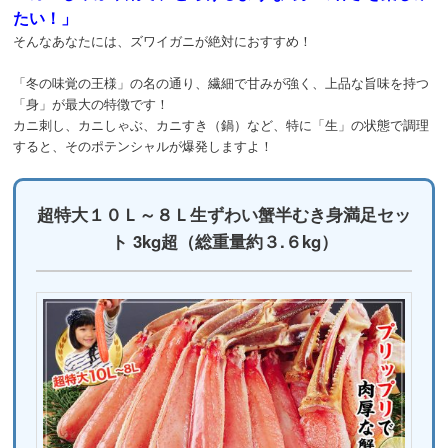
たい！」
そんなあなたには、ズワイガニが絶対におすすめ！
「冬の味覚の王様」の名の通り、繊細で甘みが強く、上品な旨味を持つ
「身」が最大の特徴です！
カニ刺し、カニしゃぶ、カニすき（鍋）など、特に「生」の状態で調理
すると、そのポテンシャルが爆発しますよ！
超特大１０Ｌ～８Ｌ生ずわい蟹半むき身満足セッ
ト 3kg超（総重量約３.６kg）