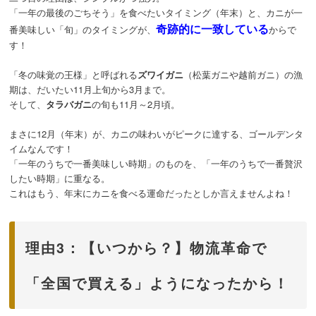
「一年の最後のごちそう」を食べたいタイミング（年末）と、カニが一
奇跡的に一致している
番美味しい「旬」のタイミングが、
からで
す！
「冬の味覚の王様」と呼ばれる
ズワイガニ
（松葉ガニや越前ガニ）の漁
期は、だいたい11月上旬から3月まで。
そして、
タラバガニ
の旬も11月～2月頃。
まさに12月（年末）が、カニの味わいがピークに達する、ゴールデンタ
イムなんです！
「一年のうちで一番美味しい時期」のものを、「一年のうちで一番贅沢
したい時期」に重なる。
これはもう、年末にカニを食べる運命だったとしか言えませんよね！
理由3：【いつから？】物流革命で
「全国で買える」ようになったから！