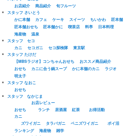
お店紹介
商品紹介
旬フルーツ
スタッフ さいとう
かに本舗
カフェ
ケーキ
スイーツ
ちいかわ
匠本舗
匠本舗おせち
匠本舗かに
喫茶店
料亭
日本料理
海産物
温泉
スタッフ セコ
カニ
セコガニ
セコ探検隊
東京駅
スタッフ たけだ
【MBSラジオ】コンちゃんおせち
おススメ商品紹介
おせち
カニに合う鍋スープ
かに本舗のカニ
ラジオ
明太子
スタッフ なおこ
おせち
スタッフ なかじま
お店レビュー
おせち
ランチ
居酒屋
紅茶
お得活動
カニ
ズワイガニ
タラバガニ
ベニズワイガニ
ポイ活
ランキング
海産物
雑学