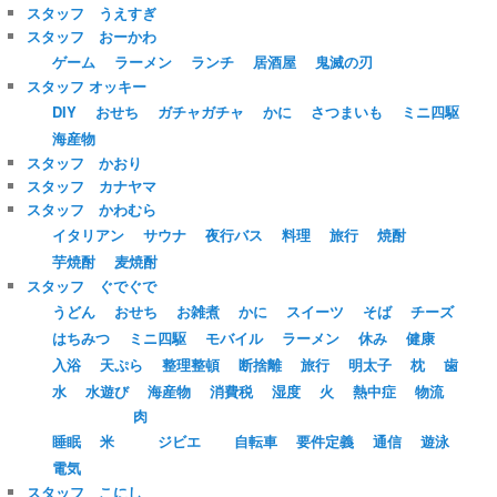
スタッフ うえすぎ
スタッフ おーかわ
ゲーム
ラーメン
ランチ
居酒屋
鬼滅の刃
スタッフ オッキー
DIY
おせち
ガチャガチャ
かに
さつまいも
ミニ四駆
海産物
スタッフ かおり
スタッフ カナヤマ
スタッフ かわむら
イタリアン
サウナ
夜行バス
料理
旅行
焼酎
芋焼酎
麦焼酎
スタッフ ぐでぐで
うどん
おせち
お雑煮
かに
スイーツ
そば
チーズ
はちみつ
ミニ四駆
モバイル
ラーメン
休み
健康
入浴
天ぷら
整理整頓
断捨離
旅行
明太子
枕
歯
水
水遊び
海産物
消費税
湿度
火
熱中症
物流
肉
睡眠
米
ジビエ
自転車
要件定義
通信
遊泳
電気
スタッフ こにし