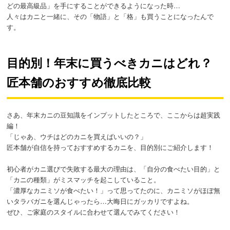
どの最高級品」を手にすることができるようになった時…
人々はカニと一緒に、その「物語」と「格」も買うことになったんで
す。
目的別！年末に買うべきカニはどれ？
匠本舗のおすすめ徹底比較
さあ、年末カニの豆知識をインプットしたところで、ここからは超実践
編！
「じゃあ、ウチはどのカニを買えばいいの？」
匠本舗が自信を持っておすすめするカニを、目的別にご紹介します！
初心者がカニ選びで失敗する最大の理由は、「自分の食べたい目的」と
「カニの種類」がミスマッチを起こしていること。
「濃厚なカニミソが食べたい！」って思ってたのに、カニミソがほぼ無
いタラバガニを選んじゃったら…大晦日にガッカリですよね。
ぜひ、ご家庭のスタイルに合わせて選んでみてください！