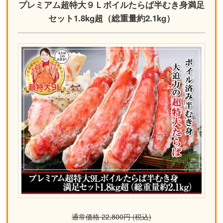
プレミアム超特大９Ｌボイルたらば半むき身満足
セット1.8kg超（総重量約2.1kg）
通常価格 22,800円 (税込)