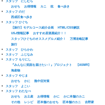
スタッフ にしむら
おせち
お得情報
カニ
枕
食べ歩き
スタッフ のだ
西成区食べ歩き
スタッフ ひぐち
【旅行】モデルコース紹介企画
HTML/CSS解説
USJ情報記事
おすすめ居酒屋紹介！！
スタッフひぐちのオススメグルメ紹介！
万博攻略記事
旅行
スタッフ ひらかわ
スタッフ ふじなみ
スタッフ もりにし
『みんなに笑顔を届けたい！』プロジェクト
【ASMR】
海産物
スタッフ やじま
おせち
かに
熱中症対策
スタッフ よこい
スタッフ わたなべ
おせち
お土産
お得情報
かに
かに本舗のカニ
その他
レシピ
匠本舗のおせち
匠本舗のカニ
吉野家