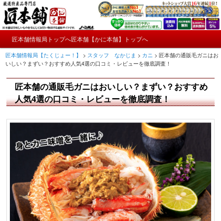
メ
かにやおせちについてのおもしろ情報や興味深い記事をお届けします。
イ
ン
メ
コ
匠本舗情報局トップへ
匠本舗【かに本舗】トップへ
匠本舗情報局【たくじょー！】
メ
イ
ン
匠本舗情報局【たくじょー！】
>
スタッフ なかじま
>
カニ
>
匠本舗の通販毛ガニはお
ン
テ
イ
いしい？まずい？おすすめ人気4選の口コミ・レビューを徹底調査！
メ
ン
ニ
ツ
ン
匠本舗の通販毛ガニはおいしい？まずい？おすすめ
ュ
へ
ー
コ
人気4選の口コミ・レビューを徹底調査！
移
動
ン
テ
ン
ツ
へ
移