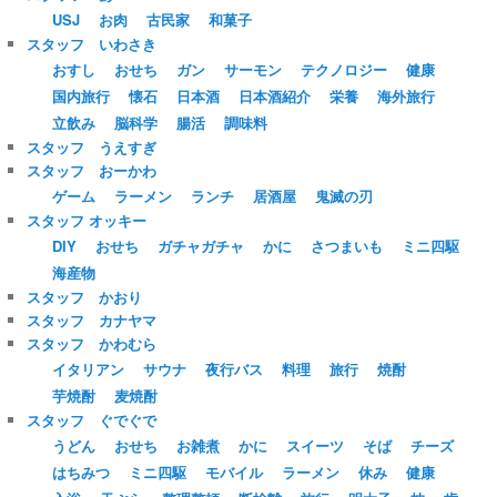
USJ
お肉
古民家
和菓子
スタッフ いわさき
おすし
おせち
ガン
サーモン
テクノロジー
健康
国内旅行
懐石
日本酒
日本酒紹介
栄養
海外旅行
立飲み
脳科学
腸活
調味料
スタッフ うえすぎ
スタッフ おーかわ
ゲーム
ラーメン
ランチ
居酒屋
鬼滅の刃
スタッフ オッキー
DIY
おせち
ガチャガチャ
かに
さつまいも
ミニ四駆
海産物
スタッフ かおり
スタッフ カナヤマ
スタッフ かわむら
イタリアン
サウナ
夜行バス
料理
旅行
焼酎
芋焼酎
麦焼酎
スタッフ ぐでぐで
うどん
おせち
お雑煮
かに
スイーツ
そば
チーズ
はちみつ
ミニ四駆
モバイル
ラーメン
休み
健康