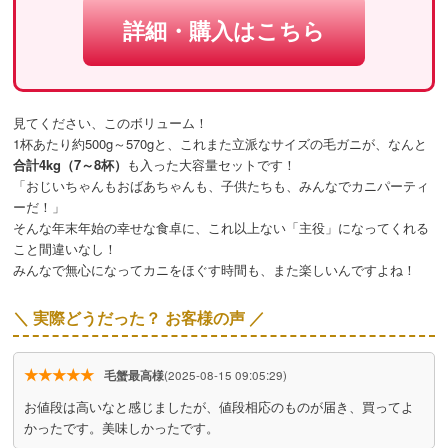
詳細・購入はこちら
見てください、このボリューム！
1杯あたり約500g～570gと、これまた立派なサイズの毛ガニが、なんと
合計4kg（7～8杯）
も入った大容量セットです！
「おじいちゃんもおばあちゃんも、子供たちも、みんなでカニパーティ
ーだ！」
そんな年末年始の幸せな食卓に、これ以上ない「主役」になってくれる
こと間違いなし！
みんなで無心になってカニをほぐす時間も、また楽しいんですよね！
＼ 実際どうだった？ お客様の声 ／
★★★★★
毛蟹最高様
(2025-08-15 09:05:29)
お値段は高いなと感じましたが、値段相応のものが届き、買ってよ
かったです。美味しかったです。