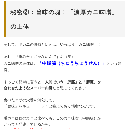
秘密②：旨味の塊！「濃厚カニ味噌」
の正体
そして、毛ガニの真髄といえば、やっぱり「カニ味噌」！
あれ、「脳みそ」じゃないんですよ（笑）
「中腸腺（ちゅうちょうせん）」
カニ味噌の正体は、
という器
官。
すっごく簡単に言うと、
人間でいう「肝臓」と「膵臓」を
合わせたようなスーパー内臓
だと思ってください！
食べたエサの栄養を消化して、
「旨味」をギューーーッ！と蓄えておく場所なんです。
毛ガニは他のカニと比べても、このカニ味噌（中腸腺）が
とっても発達しているから、