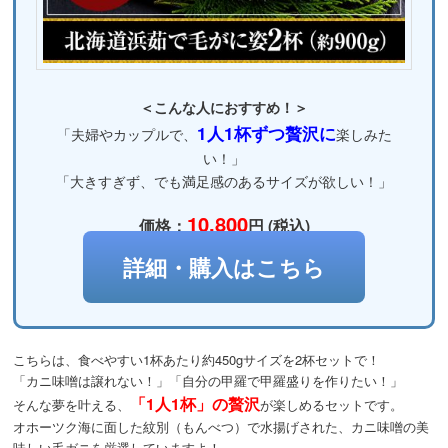
＜こんな人におすすめ！＞
1人1杯ずつ贅沢に
「夫婦やカップルで、
楽しみた
い！」
「大きすぎず、でも満足感のあるサイズが欲しい！」
10,800
価格：
円 (税込)
詳細・購入はこちら
こちらは、食べやすい1杯あたり約450gサイズを2杯セットで！
「カニ味噌は譲れない！」「自分の甲羅で甲羅盛りを作りたい！」
「1人1杯」の贅沢
そんな夢を叶える、
が楽しめるセットです。
オホーツク海に面した紋別（もんべつ）で水揚げされた、カニ味噌の美
味しい毛ガニを厳選していますよ！