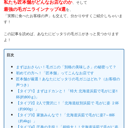
私たち匠本舗がどんなお店なのか
、そして
最強の毛ガニラインナップ4選
を、
「実際に食べたお客様の声」も交えて、分かりやすくご紹介しちゃいま
す！
この記事を読めば、あなたにピッタリの毛ガニがきっと見つかります
よ！
目次
まずはおさらい！毛ガニの「別格の美味しさ」の秘密って？
初めての方へ！「匠本舗」ってこんなお店です
匠本舗が厳選！あなたにピッタリの毛ガニはどれ？（お客様の
声つき）
【タイプ1】まずはドカンと！「特大 北海道浜茹で毛がに姿1
杯(約800ｇ)」
【タイプ2】2人で贅沢に！「北海道紋別浜茹で 毛がに姿 ２杯
（約900g）」
【タイプ3】家族みんなで！「北海道浜茹で毛がに姿7～8杯
（約4kg）」
【タイプ4】圧巻の主役！「超特大！！北海道浜茹で毛がに姿