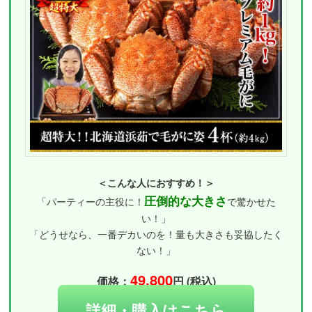
＜こんな人におすすめ！＞
圧倒的な大きさ
「パーティーの主役に！
で驚かせた
い！」
「どうせなら、一番デカいのを！量も大きさも妥協したく
ない！」
49,800
価格：
円 (税込)
詳細・購入はこちら