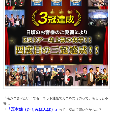
「毛ガニ食べたい！でも、ネット通販でカニを買うのって、ちょっと不
安…」
『匠本舗（たくみほんぽ）』
「
って、初めて聞いたかも…？」