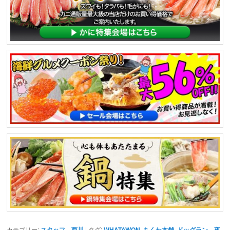
カテゴリー:
スタッフ 西川
| タグ:
WHATAWON
,
ちくわ本舗
,
ドッグラン 夜
,