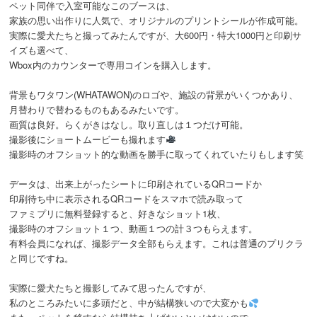
ペット同伴で入室可能なこのブースは、
家族の思い出作りに人気で、オリジナルのプリントシールが作成可能。
実際に愛犬たちと撮ってみたんですが、大600円・特大1000円と印刷サ
イズも選べて、
Wbox内のカウンターで専用コインを購入します。
背景もワタワン(WHATAWON)のロゴや、施設の背景がいくつかあり、
月替わりで替わるものもあるみたいです。
画質は良好。らくがきはなし。取り直しは１つだけ可能。
撮影後にショートムービーも撮れます
撮影時のオフショット的な動画を勝手に取ってくれていたりもします笑
データは、出来上がったシートに印刷されているQRコードか
印刷待ち中に表示されるQRコードをスマホで読み取って
ファミプリに無料登録すると、好きなショット1枚、
撮影時のオフショット１つ、動画１つの計３つもらえます。
有料会員になれば、撮影データ全部もらえます。これは普通のプリクラ
と同じですね。
実際に愛犬たちと撮影してみて思ったんですが、
私のところみたいに多頭だと、中が結構狭いので大変かも