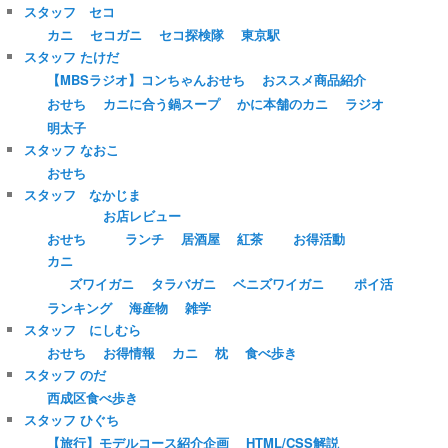
スタッフ セコ
カニ
セコガニ
セコ探検隊
東京駅
スタッフ たけだ
【MBSラジオ】コンちゃんおせち
おススメ商品紹介
おせち
カニに合う鍋スープ
かに本舗のカニ
ラジオ
明太子
スタッフ なおこ
おせち
スタッフ なかじま
お店レビュー
おせち
ランチ
居酒屋
紅茶
お得活動
カニ
ズワイガニ
タラバガニ
ベニズワイガニ
ポイ活
ランキング
海産物
雑学
スタッフ にしむら
おせち
お得情報
カニ
枕
食べ歩き
スタッフ のだ
西成区食べ歩き
スタッフ ひぐち
【旅行】モデルコース紹介企画
HTML/CSS解説