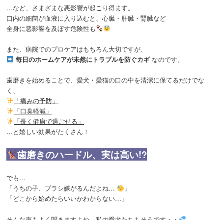
…など、さまざまな悪影響が起こり得ます。
口内の細菌が血液に入り込むと、心臓・肝臓・腎臓など
全身に悪影響を及ぼす危険性も
また、病院でのプロケアはもちろん大切ですが、
毎日のホームケアが未然にトラブルを防ぐカギ
なのです。
歯磨きを始めることで、愛犬・愛猫の口の中を清潔に保てるだけでな
く、
「痛みの予防」
「口臭軽減」
「長く健康で過ごせる」
…と嬉しい効果がたくさん！
歯磨きのハードル、実は高い!?
でも…
「うちの子、ブラシ嫌がるんだよね…
」
「どこから始めたらいいかわからない…」
そんな声もよく聞きますよね。私の愛犬たちもそうです・・