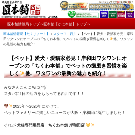
メ
かにやおせちについてのおもしろ情報や興味深い記事をお届けします。
イ
ン
メ
コ
匠本舗情報局トップへ
匠本舗【かに本舗】トップへ
匠本舗情報局【たくじょー！】
メ
イ
ン
匠本舗情報局【たくじょー！】
>
スタッフ 西川
>
【ペット】愛犬・愛猫家必見！岸和
ン
テ
イ
田ワタワンにオープンの「ちくわ本舗」でペットの歯磨き習慣を楽しく
他、ワタワン
メ
ン
の最新の魅力も紹介！
ニ
ツ
ン
ュ
へ
【ペット】愛犬・愛猫家必見！岸和田ワタワンにオ
ー
コ
移
ープンの「ちくわ本舗」でペットの歯磨き習慣を楽
動
ン
しく
他、ワタワンの最新の魅力も紹介！
テ
みなさんこんにちは(^^)/
スタバに1日の活力をもらってる西川です！！
ン
2025年〜2026年にかけて、
ツ
ペットファミリーに嬉しいニュースが大阪・岸和田に誕生しました！
へ
それが
犬猫専門用品店
ちくわ本舗 岸和田店
移