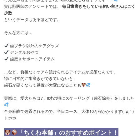
実は獣医師のアンケートでは、
毎日歯磨きをしている飼い主さんはごく
少数
というデータもあるほどです。
そんな方には…
歯ブラシ以外のケアグッズ
デンタルおやつ
歯磨きサポートアイテム
…など、負担なくケアを続けられるアイテムが必須なんです。
特に日常的に歯磨きができていないと、
歯石が硬くなって処置が大変になることも
実際に、愛犬たちは7，8才の頃にスケーリング（歯石除去）をしました
全身麻酔で処置されるので、半日コース、大体10万程かかります(;´д｀)
トホホ
「ちくわ本舗」のおすすめポイント！