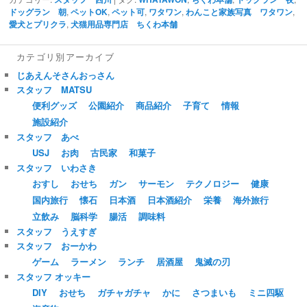
ドッグラン 朝
,
ペットOK
,
ペット可
,
ワタワン
,
わんこと家族写真 ワタワン
,
愛犬とプリクラ
,
犬猫用品専門店 ちくわ本舗
カテゴリ別アーカイブ
じあえんそさんおっさん
スタッフ MATSU
便利グッズ
公園紹介
商品紹介
子育て
情報
施設紹介
スタッフ あべ
USJ
お肉
古民家
和菓子
スタッフ いわさき
おすし
おせち
ガン
サーモン
テクノロジー
健康
国内旅行
懐石
日本酒
日本酒紹介
栄養
海外旅行
立飲み
脳科学
腸活
調味料
スタッフ うえすぎ
スタッフ おーかわ
ゲーム
ラーメン
ランチ
居酒屋
鬼滅の刃
スタッフ オッキー
DIY
おせち
ガチャガチャ
かに
さつまいも
ミニ四駆