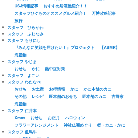
USJ情報記事
おすすめ居酒屋紹介！！
スタッフひぐちのオススメグルメ紹介！
万博攻略記事
旅行
スタッフ ひらかわ
スタッフ ふじなみ
スタッフ もりにし
『みんなに笑顔を届けたい！』プロジェクト
【ASMR】
海産物
スタッフ やじま
おせち
かに
熱中症対策
スタッフ よこい
スタッフ わたなべ
おせち
お土産
お得情報
かに
かに本舗のカニ
その他
レシピ
匠本舗のおせち
匠本舗のカニ
吉野家
海産物
スタッフ 仁井本
Xmas
おせち
お正月
ハロウィン
フラワーアレンジメント
神社仏閣めぐり
蟹・カニ・かに
スタッフ 但馬牛