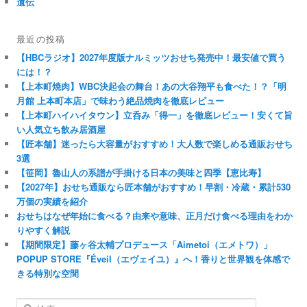
遺伝
最近の投稿
【HBCラジオ】2027年度版ナルミッツおせち発売中！最安値で買う
には！？
【上本町焼肉】WBC決起会の舞台！あの大谷翔平も食べた！？「明
月館 上本町本店」で味わう絶品焼肉を徹底レビュー
【上本町ハイハイタウン】立呑み「得一」を徹底レビュー！安くて旨
い人気立ち飲み居酒屋
【匠本舗】迷ったら大容量がおすすめ！大人数で楽しめる通販おせち
3選
【笹岡】魯山人の系譜が手掛ける日本の美味と四季【恵比寿】
【2027年】おせち通販なら匠本舗がおすすめ！早割・冷蔵・累計530
万個の実績を紹介
おせちはなぜ年始に食べる？由来や意味、正月だけ食べる理由をわか
りやすく解説
【期間限定】藤ヶ谷太輔プロデュース「Aimetoi（エメトワ）」
POPUP STORE『Éveil（エヴェイユ）』へ！香りと世界観を体感で
きる特別な空間
検