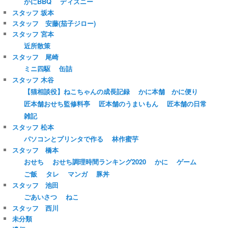
かにBBQ
ディズニー
スタッフ 坂本
スタッフ 安藤(茄子ジロー)
スタッフ 宮本
近所散策
スタッフ 尾崎
ミニ四駆
缶詰
スタッフ 木谷
【猫相談役】ねこちゃんの成長記録
かに本舗 かに便り
匠本舗おせち監修料亭
匠本舗のうまいもん
匠本舗の日常
雑記
スタッフ 松本
パソコンとプリンタで作る
林作蜜芋
スタッフ 橋本
おせち
おせち調理時間ランキング2020
かに
ゲーム
ご飯
タレ
マンガ
豚丼
スタッフ 池田
ごあいさつ
ねこ
スタッフ 西川
未分類