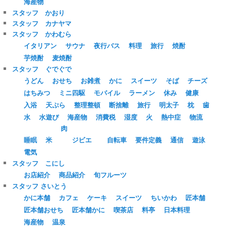
海産物
スタッフ かおり
スタッフ カナヤマ
スタッフ かわむら
イタリアン
サウナ
夜行バス
料理
旅行
焼酎
芋焼酎
麦焼酎
スタッフ ぐでぐで
うどん
おせち
お雑煮
かに
スイーツ
そば
チーズ
はちみつ
ミニ四駆
モバイル
ラーメン
休み
健康
入浴
天ぷら
整理整頓
断捨離
旅行
明太子
枕
歯
水
水遊び
海産物
消費税
湿度
火
熱中症
物流
肉
睡眠
米
ジビエ
自転車
要件定義
通信
遊泳
電気
スタッフ こにし
お店紹介
商品紹介
旬フルーツ
スタッフ さいとう
かに本舗
カフェ
ケーキ
スイーツ
ちいかわ
匠本舗
匠本舗おせち
匠本舗かに
喫茶店
料亭
日本料理
海産物
温泉