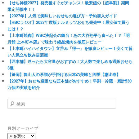
【せち神様2027】発売後すぐがチャンス！最安値の【超早割】期間
限定開催中！！
【2027年】人気で美味しいおせちの選び方・予約購入ガイド
【HBCラジオ】2027年度版ナルミッツおせち発売中！最安値で買う
には！？
【上本町焼肉】WBC決起会の舞台！あの大谷翔平も食べた！？「明
月館 上本町本店」で味わう絶品焼肉を徹底レビュー
【上本町ハイハイタウン】立呑み「得一」を徹底レビュー！安くて旨
い人気立ち飲み居酒屋
【匠本舗】迷ったら大容量がおすすめ！大人数で楽しめる通販おせち
3選
【笹岡】魯山人の系譜が手掛ける日本の美味と四季【恵比寿】
【2027年】おせち通販なら匠本舗がおすすめ！早割・冷蔵・累計530
万個の実績を紹介
検
索
月別アーカイブ
月