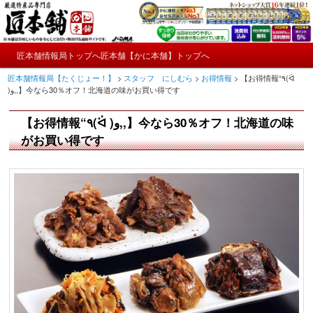
メ
かにやおせちについてのおもしろ情報や興味深い記事をお届けします。
イ
ン
メ
コ
匠本舗情報局トップへ
匠本舗【かに本舗】トップへ
匠本舗情報局【たくじょー！】
メ
イ
ン
匠本舗情報局【たくじょー！】
>
スタッフ にしむら
>
お得情報
>
【お得情報“٩(ᐛ
ン
テ
イ
)و,,】今なら30％オフ！北海道の味がお買い得です
メ
ン
ニ
ツ
ン
【お得情報“٩(ᐛ )و,,】今なら30％オフ！北海道の味
ュ
へ
ー
コ
がお買い得です
移
動
ン
テ
ン
ツ
へ
移