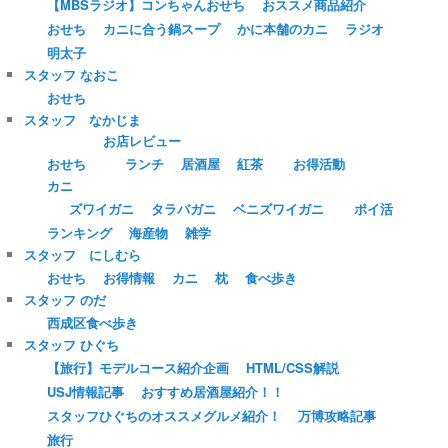
【MBSラジオ】コンちゃんおせち
おススメ商品紹介
おせち
カニに合う鍋スープ
かに本舗のカニ
ラジオ
明太子
スタッフ なおこ
おせち
スタッフ なかじま
お店レビュー
おせち
ランチ
居酒屋
紅茶
お得活動
カニ
ズワイガニ
タラバガニ
ベニズワイガニ
ポイ活
ランキング
海産物
雑学
スタッフ にしむら
おせち
お得情報
カニ
枕
食べ歩き
スタッフ のだ
西成区食べ歩き
スタッフ ひぐち
【旅行】モデルコース紹介企画
HTML/CSS解説
USJ情報記事
おすすめ居酒屋紹介！！
スタッフひぐちのオススメグルメ紹介！
万博攻略記事
旅行