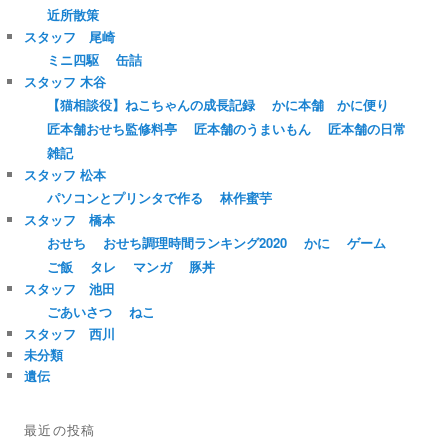
近所散策
スタッフ 尾崎
ミニ四駆
缶詰
スタッフ 木谷
【猫相談役】ねこちゃんの成長記録
かに本舗 かに便り
匠本舗おせち監修料亭
匠本舗のうまいもん
匠本舗の日常
雑記
スタッフ 松本
パソコンとプリンタで作る
林作蜜芋
スタッフ 橋本
おせち
おせち調理時間ランキング2020
かに
ゲーム
ご飯
タレ
マンガ
豚丼
スタッフ 池田
ごあいさつ
ねこ
スタッフ 西川
未分類
遺伝
最近の投稿