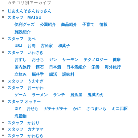
カテゴリ別アーカイブ
じあえんそさんおっさん
スタッフ MATSU
便利グッズ
公園紹介
商品紹介
子育て
情報
施設紹介
スタッフ あべ
USJ
お肉
古民家
和菓子
スタッフ いわさき
おすし
おせち
ガン
サーモン
テクノロジー
健康
国内旅行
懐石
日本酒
日本酒紹介
栄養
海外旅行
立飲み
脳科学
腸活
調味料
スタッフ うえすぎ
スタッフ おーかわ
ゲーム
ラーメン
ランチ
居酒屋
鬼滅の刃
スタッフ オッキー
DIY
おせち
ガチャガチャ
かに
さつまいも
ミニ四駆
海産物
スタッフ かおり
スタッフ カナヤマ
スタッフ かわむら