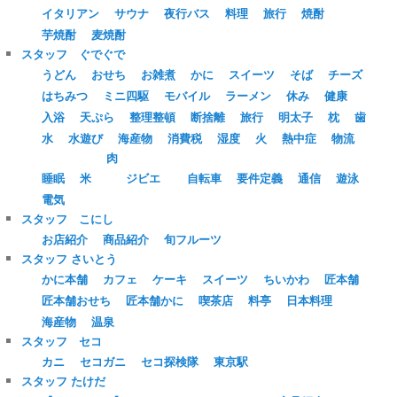
イタリアン
サウナ
夜行バス
料理
旅行
焼酎
芋焼酎
麦焼酎
スタッフ ぐでぐで
うどん
おせち
お雑煮
かに
スイーツ
そば
チーズ
はちみつ
ミニ四駆
モバイル
ラーメン
休み
健康
入浴
天ぷら
整理整頓
断捨離
旅行
明太子
枕
歯
水
水遊び
海産物
消費税
湿度
火
熱中症
物流
肉
睡眠
米
ジビエ
自転車
要件定義
通信
遊泳
電気
スタッフ こにし
お店紹介
商品紹介
旬フルーツ
スタッフ さいとう
かに本舗
カフェ
ケーキ
スイーツ
ちいかわ
匠本舗
匠本舗おせち
匠本舗かに
喫茶店
料亭
日本料理
海産物
温泉
スタッフ セコ
カニ
セコガニ
セコ探検隊
東京駅
スタッフ たけだ