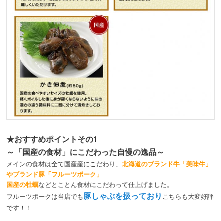
★おすすめポイントその1
～「国産の食材」にこだわった自慢の逸品～
メインの食材は全て国産産にこだわり、
北海道のブランド牛「美味牛」
やブランド豚「フルーツポーク」
国産の牡蠣
などとことん食材にこだわって仕上げました。
豚しゃぶを扱っており
フルーツポークは当店でも
こちらも大変好評
です！！