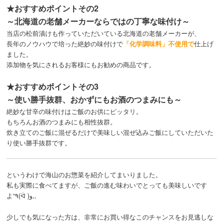
★おすすめポイントその2
～北海道の老舗メーカーならではの丁寧な味付け～
当店の松前漬けも作っていただいている北海道の老舗メーカーが、
長年のノウハウで培った絶妙の味付けで
「化学調味料」不使用で
仕上げ
ました。
添加物を気にされるお客様にもお勧めの商品です。
★おすすめポイントその3
～使い勝手抜群、おかずにもお酒のつまみにも～
絶妙な甘辛の味付けはご飯のお供にピッタリ。
もちろんお酒のつまみにも相性抜群。
炊き立てのご飯に混ぜるだけで美味しい混ぜ込みご飯にしていただいた
り使い勝手抜群です。
というわけで海山のお惣菜を紹介してまいりました。
私も実際に食べてますが、ご飯の進む味わいでとっても美味しいです
よ“٩(ᐛ )و,,
少しでも気になった方は、非常にお買い得なこのチャンスをお見逃しな