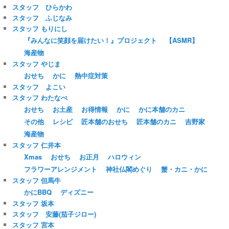
スタッフ ひらかわ
スタッフ ふじなみ
スタッフ もりにし
『みんなに笑顔を届けたい！』プロジェクト
【ASMR】
海産物
スタッフ やじま
おせち
かに
熱中症対策
スタッフ よこい
スタッフ わたなべ
おせち
お土産
お得情報
かに
かに本舗のカニ
その他
レシピ
匠本舗のおせち
匠本舗のカニ
吉野家
海産物
スタッフ 仁井本
Xmas
おせち
お正月
ハロウィン
フラワーアレンジメント
神社仏閣めぐり
蟹・カニ・かに
スタッフ 但馬牛
かにBBQ
ディズニー
スタッフ 坂本
スタッフ 安藤(茄子ジロー)
スタッフ 宮本