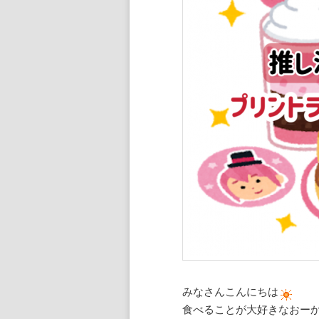
ン
ツ
へ
移
動
みなさんこんにちは
食べることが大好きなおー