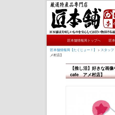
メ
かにやおせちについてのおも
イ
ン
匠本舗情報局
コ
ン
テ
メ
ン
匠本舗情報局トップへ
匠
メ
イ
ツ
ン
匠本舗情報局【たくじょー！】
>
スタッフ
へ
イ
メ村店】
メ
移
ニ
動
ン
【推し活】好きな画像
ュ
cafe アメ村店】
ー
コ
ン
テ