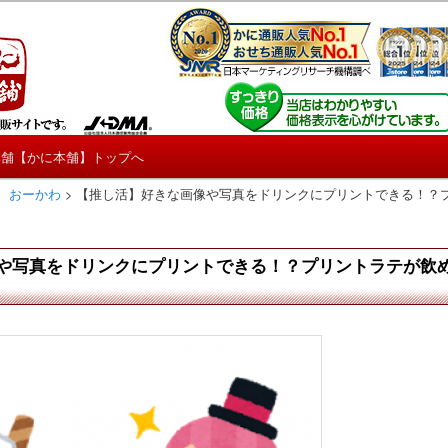
しろ情報や興味深い記事をお届けします。
【たくじょー！】
本舗【かに本舗】トップへ
 おーかわ
>
【推し活】好きな画像や写真をドリンクにプリントできる！？プリン
や写真をドリンクにプリントできる！？プリントラテが飲め