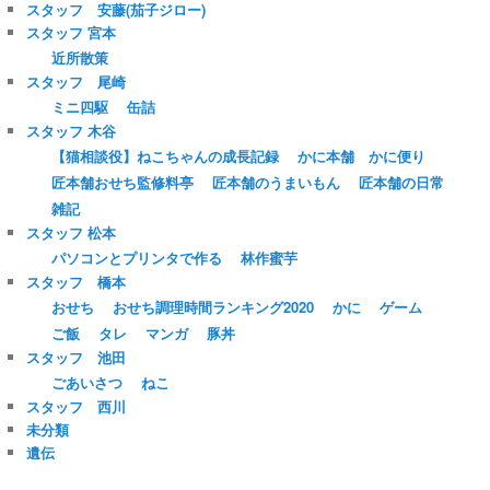
スタッフ 安藤(茄子ジロー)
スタッフ 宮本
近所散策
スタッフ 尾崎
ミニ四駆
缶詰
スタッフ 木谷
【猫相談役】ねこちゃんの成長記録
かに本舗 かに便り
匠本舗おせち監修料亭
匠本舗のうまいもん
匠本舗の日常
雑記
スタッフ 松本
パソコンとプリンタで作る
林作蜜芋
スタッフ 橋本
おせち
おせち調理時間ランキング2020
かに
ゲーム
ご飯
タレ
マンガ
豚丼
スタッフ 池田
ごあいさつ
ねこ
スタッフ 西川
未分類
遺伝