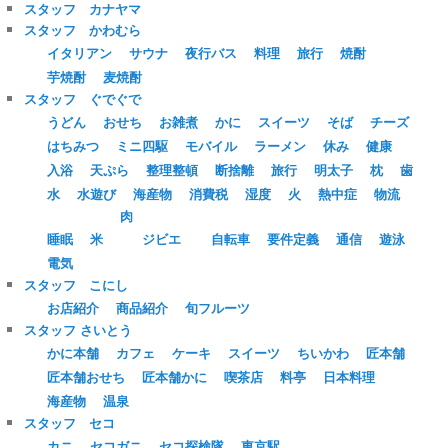
スタッフ カナヤマ
スタッフ かわむら
イタリアン
サウナ
夜行バス
料理
旅行
焼酎
芋焼酎
麦焼酎
スタッフ ぐでぐで
うどん
おせち
お雑煮
かに
スイーツ
そば
チーズ
はちみつ
ミニ四駆
モバイル
ラーメン
休み
健康
入浴
天ぷら
整理整頓
断捨離
旅行
明太子
枕
歯
水
水遊び
海産物
消費税
湿度
火
熱中症
物流
肉
睡眠
米
ジビエ
自転車
要件定義
通信
遊泳
電気
スタッフ こにし
お店紹介
商品紹介
旬フルーツ
スタッフ さいとう
かに本舗
カフェ
ケーキ
スイーツ
ちいかわ
匠本舗
匠本舗おせち
匠本舗かに
喫茶店
料亭
日本料理
海産物
温泉
スタッフ セコ
カニ
セコガニ
セコ探検隊
東京駅