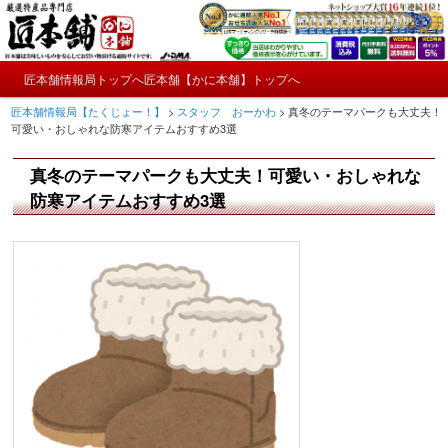
メ
かにやおせちについてのおもしろ情報や興味深い記事をお届けします。
イ
ン
メ
コ
匠本舗情報局トップへ
匠本舗【かに本舗】トップへ
匠本舗情報局【たくじょー！】
メ
イ
ン
匠本舗情報局【たくじょー！】
>
スタッフ おーかわ
>
真冬のテーマパークも大丈夫！
ン
テ
イ
可愛い・おしゃれな防寒アイテムおすすめ3選
メ
ン
ニ
ツ
ン
真冬のテーマパークも大丈夫！可愛い・おしゃれな
ュ
へ
ー
コ
防寒アイテムおすすめ3選
移
動
ン
テ
ン
ツ
へ
移