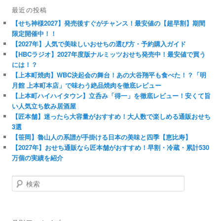
最近の投稿
【せち神様2027】発売後すぐがチャンス！最安値の【超早割】期間
限定開催中！！
【2027年】人気で美味しいおせちの選び方・予約購入ガイド
【HBCラジオ】2027年度版ナルミッツおせち発売中！最安値で買う
には！？
【上本町焼肉】WBC決起会の舞台！あの大谷翔平も食べた！？「明
月館 上本町本店」で味わう絶品焼肉を徹底レビュー
【上本町ハイハイタウン】立呑み「得一」を徹底レビュー！安くて旨
い人気立ち飲み居酒屋
【匠本舗】迷ったら大容量がおすすめ！大人数で楽しめる通販おせち
3選
【笹岡】魯山人の系譜が手掛ける日本の美味と四季【恵比寿】
【2027年】おせち通販なら匠本舗がおすすめ！早割・冷蔵・累計530
万個の実績を紹介
検
索