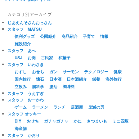
カテゴリ別アーカイブ
じあえんそさんおっさん
スタッフ MATSU
便利グッズ
公園紹介
商品紹介
子育て
情報
施設紹介
スタッフ あべ
USJ
お肉
古民家
和菓子
スタッフ いわさき
おすし
おせち
ガン
サーモン
テクノロジー
健康
国内旅行
懐石
日本酒
日本酒紹介
栄養
海外旅行
立飲み
脳科学
腸活
調味料
スタッフ うえすぎ
スタッフ おーかわ
ゲーム
ラーメン
ランチ
居酒屋
鬼滅の刃
スタッフ オッキー
DIY
おせち
ガチャガチャ
かに
さつまいも
ミニ四駆
海産物
スタッフ かおり