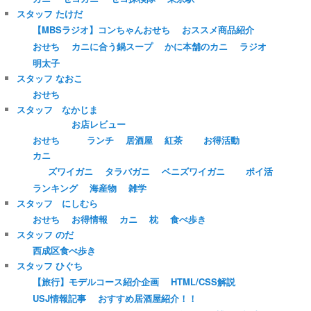
スタッフ たけだ
【MBSラジオ】コンちゃんおせち
おススメ商品紹介
おせち
カニに合う鍋スープ
かに本舗のカニ
ラジオ
明太子
スタッフ なおこ
おせち
スタッフ なかじま
お店レビュー
おせち
ランチ
居酒屋
紅茶
お得活動
カニ
ズワイガニ
タラバガニ
ベニズワイガニ
ポイ活
ランキング
海産物
雑学
スタッフ にしむら
おせち
お得情報
カニ
枕
食べ歩き
スタッフ のだ
西成区食べ歩き
スタッフ ひぐち
【旅行】モデルコース紹介企画
HTML/CSS解説
USJ情報記事
おすすめ居酒屋紹介！！