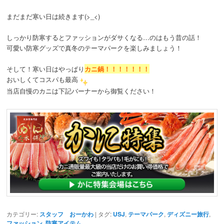
まだまだ寒い日は続きます(>_<)
しっかり防寒するとファッションがダサくなる…のはもう昔の話！
可愛い防寒グッズで真冬のテーマパークを楽しみましょう！
そして！寒い日はやっぱり
カニ鍋！！！！！！！
おいしくてコスパも最高
当店自慢のカニは下記バーナーから御覧ください！
カテゴリー:
スタッフ おーかわ
| タグ:
USJ
,
テーマパーク
,
ディズニー旅行
,
ファッション
,
防寒アイテム