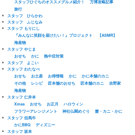
スタッフひぐちのオススメグルメ紹介！
万博攻略記事
旅行
スタッフ ひらかわ
スタッフ ふじなみ
スタッフ もりにし
『みんなに笑顔を届けたい！』プロジェクト
【ASMR】
海産物
スタッフ やじま
おせち
かに
熱中症対策
スタッフ よこい
スタッフ わたなべ
おせち
お土産
お得情報
かに
かに本舗のカニ
その他
レシピ
匠本舗のおせち
匠本舗のカニ
吉野家
海産物
スタッフ 仁井本
Xmas
おせち
お正月
ハロウィン
フラワーアレンジメント
神社仏閣めぐり
蟹・カニ・かに
スタッフ 但馬牛
かにBBQ
ディズニー
スタッフ 坂本