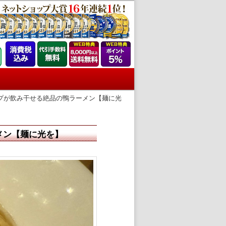
プが飲み干せる絶品の鴨ラーメン【麺に光
メン【麺に光を】