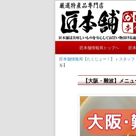
メ
かにやおせちについてのおも
イ
ン
匠本舗情報局
コ
ン
テ
メ
ン
匠本舗情報局トップへ
匠
メ
イ
ツ
ン
匠本舗情報局【たくじょー！】
>
スタッフ
へ
イ
を】
メ
移
ニ
動
ン
【大阪・難波】メニュ
ュ
ー
コ
ン
テ