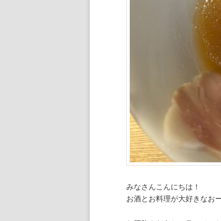
ン
ツ
へ
移
動
みなさんこんにちは！
お酒とお料理が大好きなお