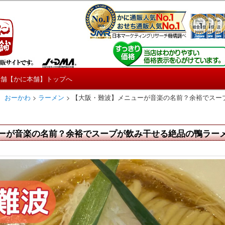
しろ情報や興味深い記事をお届けします。
【たくじょー！】
本舗【かに本舗】トップへ
 おーかわ
>
ラーメン
>
【大阪・難波】メニューが音楽の名前？余裕でスー
ーが音楽の名前？余裕でスープが飲み干せる絶品の鴨ラー