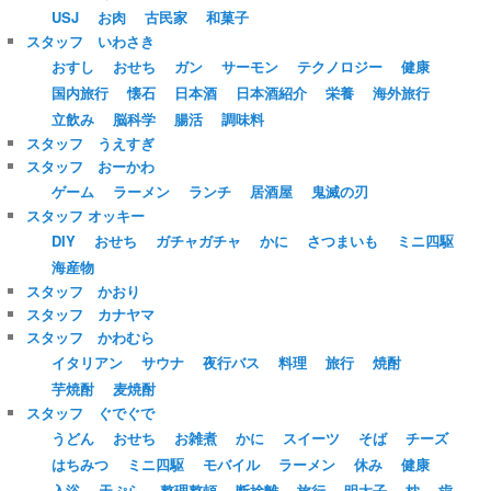
USJ
お肉
古民家
和菓子
スタッフ いわさき
おすし
おせち
ガン
サーモン
テクノロジー
健康
国内旅行
懐石
日本酒
日本酒紹介
栄養
海外旅行
立飲み
脳科学
腸活
調味料
スタッフ うえすぎ
スタッフ おーかわ
ゲーム
ラーメン
ランチ
居酒屋
鬼滅の刃
スタッフ オッキー
DIY
おせち
ガチャガチャ
かに
さつまいも
ミニ四駆
海産物
スタッフ かおり
スタッフ カナヤマ
スタッフ かわむら
イタリアン
サウナ
夜行バス
料理
旅行
焼酎
芋焼酎
麦焼酎
スタッフ ぐでぐで
うどん
おせち
お雑煮
かに
スイーツ
そば
チーズ
はちみつ
ミニ四駆
モバイル
ラーメン
休み
健康
入浴
天ぷら
整理整頓
断捨離
旅行
明太子
枕
歯