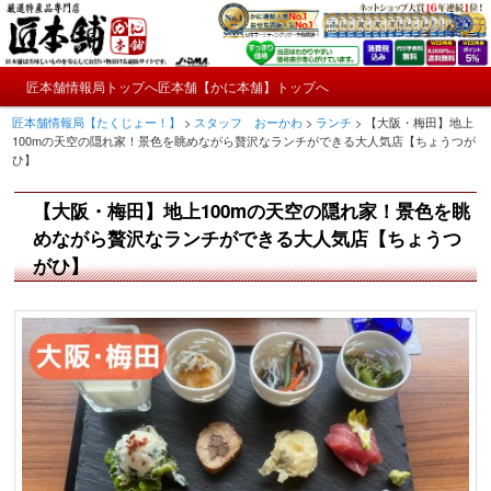
メ
かにやおせちについてのおもしろ情報や興味深い記事をお届けします。
イ
ン
メ
コ
匠本舗情報局トップへ
匠本舗【かに本舗】トップへ
匠本舗情報局【たくじょー！】
メ
イ
ン
匠本舗情報局【たくじょー！】
>
スタッフ おーかわ
>
ランチ
>
【大阪・梅田】地上
ン
テ
イ
100mの天空の隠れ家！景色を眺めながら贅沢なランチができる大人気店【ちょうつが
メ
ン
ひ】
ニ
ツ
ン
ュ
へ
【大阪・梅田】地上100mの天空の隠れ家！景色を眺
ー
コ
移
めながら贅沢なランチができる大人気店【ちょうつ
動
ン
がひ】
テ
ン
ツ
へ
移