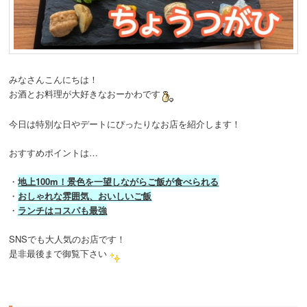
動
みなさんこんにちは！
お酒とお料理が大好きなおーかわです
今日は特別な日やデートにぴったりなお店を紹介します！
おすすめポイントは…
・
地上100m！景色を一望しながらご飯が食べられる
・
おしゃれな雰囲気、おいしいご飯
・
ランチはコスパも最強
SNSでも大人気のお店です！
是非最後まで御覧下さい