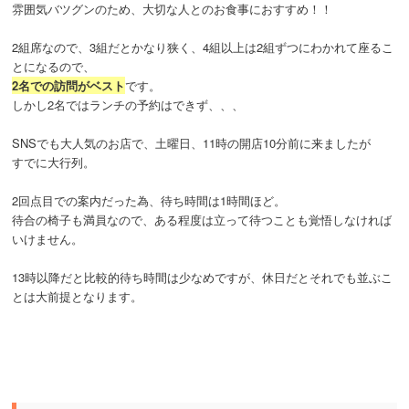
雰囲気バツグンのため、大切な人とのお食事におすすめ！！
2組席なので、3組だとかなり狭く、4組以上は2組ずつにわかれて座るこ
とになるので、
2名での訪問がベスト
です。
しかし2名ではランチの予約はできず、、、
SNSでも大人気のお店で、土曜日、11時の開店10分前に来ましたが
すでに大行列。
2回点目での案内だった為、待ち時間は1時間ほど。
待合の椅子も満員なので、ある程度は立って待つことも覚悟しなければ
いけません。
13時以降だと比較的待ち時間は少なめですが、休日だとそれでも並ぶこ
とは大前提となります。