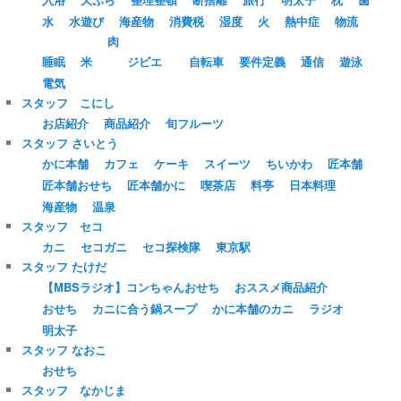
水
水遊び
海産物
消費税
湿度
火
熱中症
物流
肉
睡眠
米
ジビエ
自転車
要件定義
通信
遊泳
電気
スタッフ こにし
お店紹介
商品紹介
旬フルーツ
スタッフ さいとう
かに本舗
カフェ
ケーキ
スイーツ
ちいかわ
匠本舗
匠本舗おせち
匠本舗かに
喫茶店
料亭
日本料理
海産物
温泉
スタッフ セコ
カニ
セコガニ
セコ探検隊
東京駅
スタッフ たけだ
【MBSラジオ】コンちゃんおせち
おススメ商品紹介
おせち
カニに合う鍋スープ
かに本舗のカニ
ラジオ
明太子
スタッフ なおこ
おせち
スタッフ なかじま