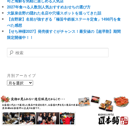
司と海鮮を気軽に楽しめる人気店
2027年食べる人数別人気おすすめおせちの選び方
大阪泉佐野の隠れた名店や穴場スポットを巡ってきた話
【吉野家】名前が強すぎる「極旨牛鉄板ステーキ定食」1498円を食
べた感想
【せち神様2027】発売後すぐがチャンス！最安値の【超早割】期間
限定開催中！！
検
索
月別アーカイブ
月
別
ア
ー
カ
イ
ブ