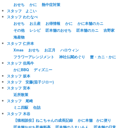
おせち
かに
熱中症対策
スタッフ よこい
スタッフ わたなべ
おせち
お土産
お得情報
かに
かに本舗のカニ
その他
レシピ
匠本舗のおせち
匠本舗のカニ
吉野家
海産物
スタッフ 仁井本
Xmas
おせち
お正月
ハロウィン
フラワーアレンジメント
神社仏閣めぐり
蟹・カニ・かに
スタッフ 但馬牛
かにBBQ
ディズニー
スタッフ 坂本
スタッフ 安藤(茄子ジロー)
スタッフ 宮本
近所散策
スタッフ 尾崎
ミニ四駆
缶詰
スタッフ 木谷
【猫相談役】ねこちゃんの成長記録
かに本舗 かに便り
匠本舗おせち監修料亭
匠本舗のうまいもん
匠本舗の日常