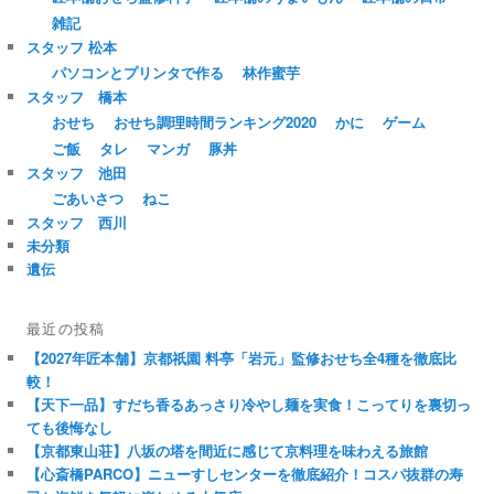
雑記
スタッフ 松本
パソコンとプリンタで作る
林作蜜芋
スタッフ 橋本
おせち
おせち調理時間ランキング2020
かに
ゲーム
ご飯
タレ
マンガ
豚丼
スタッフ 池田
ごあいさつ
ねこ
スタッフ 西川
未分類
遺伝
最近の投稿
【2027年匠本舗】京都祇園 料亭「岩元」監修おせち全4種を徹底比
較！
【天下一品】すだち香るあっさり冷やし麺を実食！こってりを裏切っ
ても後悔なし
【京都東山荘】八坂の塔を間近に感じて京料理を味わえる旅館
【心斎橋PARCO】ニューすしセンターを徹底紹介！コスパ抜群の寿