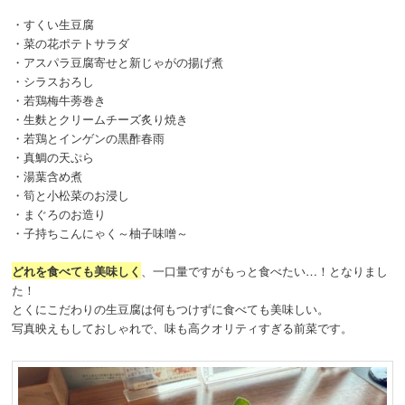
・すくい生豆腐
・菜の花ポテトサラダ
・アスパラ豆腐寄せと新じゃがの揚げ煮
・シラスおろし
・若鶏梅牛蒡巻き
・生麩とクリームチーズ炙り焼き
・若鶏とインゲンの黒酢春雨
・真鯛の天ぷら
・湯葉含め煮
・筍と小松菜のお浸し
・まぐろのお造り
・子持ちこんにゃく～柚子味噌～
どれを食べても美味しく
、一口量ですがもっと食べたい…！となりまし
た！
とくにこだわりの生豆腐は何もつけずに食べても美味しい。
写真映えもしておしゃれで、味も高クオリティすぎる前菜です。