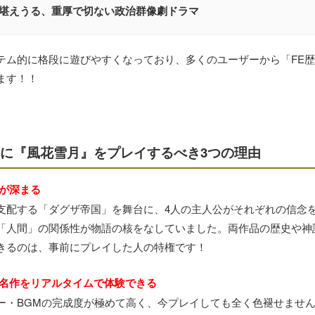
堪えうる、重厚で切ない政治群像劇ドラマ
テム的に格段に遊びやすくなっており、多くのユーザーから「FE
ます！！
に『風花雪月』をプレイするべき3つの理由
察が深まる
支配する「ダグザ帝国」を舞台に、4人の主人公がそれぞれの信念
「人間」の関係性が物語の核をなしていました。両作品の歴史や神
きるのは、事前にプレイした人の特権です！
的名作をリアルタイムで体験できる
ー・BGMの完成度が極めて高く、今プレイしても全く色褪せませ