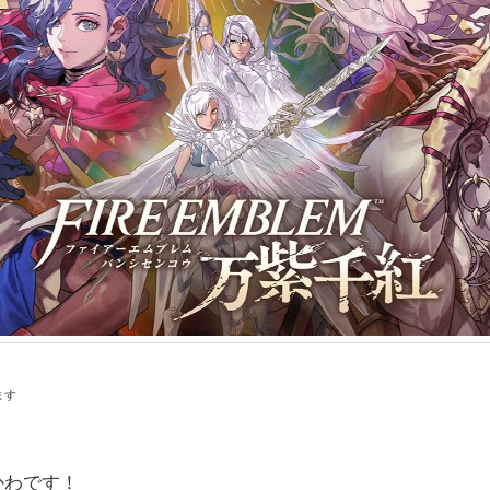
ます
かわです！