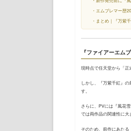
・新作発売前に『風
・エムブレマー歴2
・まとめ｜『万紫
『ファイアーエムブ
現時点で任天堂から「正
しかし、『万紫千紅』の
す。
さらに、PVには『風花
では両作品の関連性に大
そのため、前作にあたる