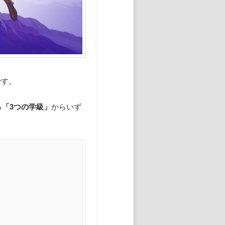
です。
る
「3つの学級」
からいず