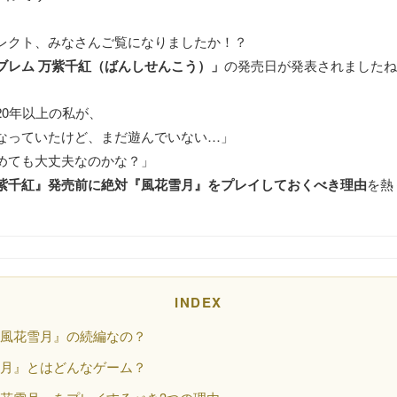
レクト、みなさんご覧になりましたか！？
ブレム 万紫千紅（ばんしせんこう）」
の発売日が発表されました
20年以上の私が、
なっていたけど、まだ遊んでいない…」
めても大丈夫なのかな？」
紫千紅』発売前に絶対『風花雪月』をプレイしておくべき理由
を熱
INDEX
『風花雪月』の続編なの？
雪月』とはどんなゲーム？