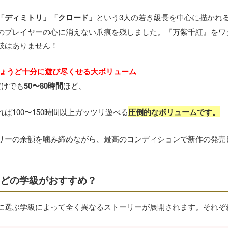
「ディミトリ」「クロード」
という3人の若き級長を中心に描かれ
のプレイヤーの心に消えない爪痕を残しました。『万紫千紅』をワ
肢はありません！
ちょうど十分に遊び尽くせる大ボリューム
だけでも
50〜80時間
ほど、
ば100〜150時間以上ガッツリ遊べる
圧倒的なボリュームです。
リーの余韻を噛み締めながら、最高のコンディションで新作の発売
らどの学級がおすすめ？
に選ぶ学級によって全く異なるストーリーが展開されます。それぞ