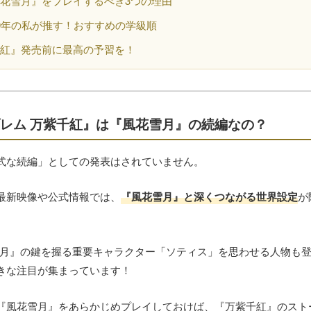
花雪月』をプレイするべき3つの理由
0年の私が推す！おすすめの学級順
千紅』発売前に最高の予習を！
レム 万紫千紅』は『風花雪月』の続編なの？
式な続編」としての発表はされていません。
最新映像や公式情報では、
『風花雪月』と深くつながる世界設定
が
雪月』の鍵を握る重要キャラクター「ソティス」を思わせる人物も
きな注目が集まっています！
『風花雪月』をあらかじめプレイしておけば、『万紫千紅』のスト