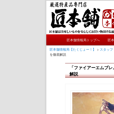
メ
かにやおせちについてのおも
イ
ン
匠本舗情報局
コ
ン
テ
メ
ン
匠本舗情報局トップへ
匠
メ
イ
ツ
ン
匠本舗情報局【たくじょー！】
>
スタッフ
へ
イ
を徹底解説
メ
移
ニ
動
ン
「ファイアーエムブレ
ュ
解説
ー
コ
ン
テ