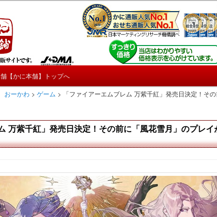
しろ情報や興味深い記事をお届けします。
【たくじょー！】
本舗【かに本舗】トップへ
 おーかわ
>
ゲーム
>
「ファイアーエムブレム 万紫千紅」発売日決定！そ
ム 万紫千紅」発売日決定！その前に「風花雪月」のプレイ