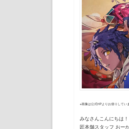
ン
ツ
へ
移
動
※画像は公式HPよりお借りしてい
みなさんこんにちは！
匠本舗スタッフ おー