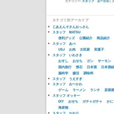
カテゴリー:
スタッフ おーかわ
|
カテゴリ別アーカイブ
じあえんそさんおっさん
スタッフ MATSU
便利グッズ
公園紹介
商品紹介
スタッフ あべ
USJ
お肉
古民家
和菓子
スタッフ いわさき
おすし
おせち
ガン
サーモン
国内旅行
懐石
日本酒
日本酒
脳科学
腸活
調味料
スタッフ うえすぎ
スタッフ おーかわ
ゲーム
ラーメン
ランチ
居酒
スタッフ オッキー
DIY
おせち
ガチャガチャ
かに
海産物
スタッフ かおり