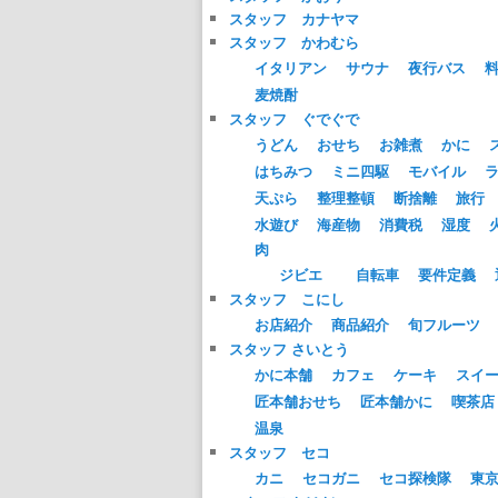
スタッフ カナヤマ
スタッフ かわむら
イタリアン
サウナ
夜行バス
麦焼酎
スタッフ ぐでぐで
うどん
おせち
お雑煮
かに
はちみつ
ミニ四駆
モバイル
天ぷら
整理整頓
断捨離
旅行
水遊び
海産物
消費税
湿度
肉
ジビエ
自転車
要件定義
スタッフ こにし
お店紹介
商品紹介
旬フルーツ
スタッフ さいとう
かに本舗
カフェ
ケーキ
スイ
匠本舗おせち
匠本舗かに
喫茶店
温泉
スタッフ セコ
カニ
セコガニ
セコ探検隊
東