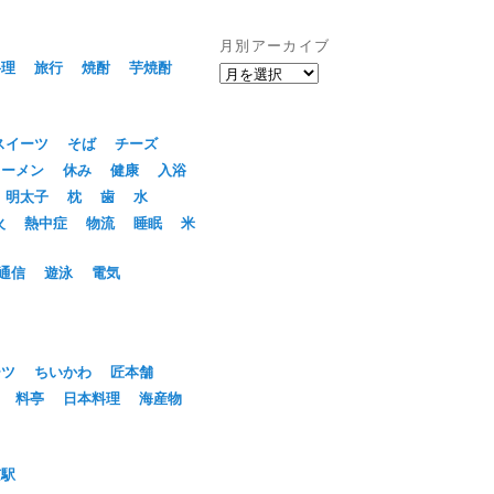
月別アーカイブ
料理
旅行
焼酎
芋焼酎
月
別
ア
ー
スイーツ
そば
チーズ
カ
ラーメン
休み
健康
入浴
イ
明太子
枕
歯
水
ブ
火
熱中症
物流
睡眠
米
通信
遊泳
電気
ーツ
ちいかわ
匠本舗
料亭
日本料理
海産物
京駅