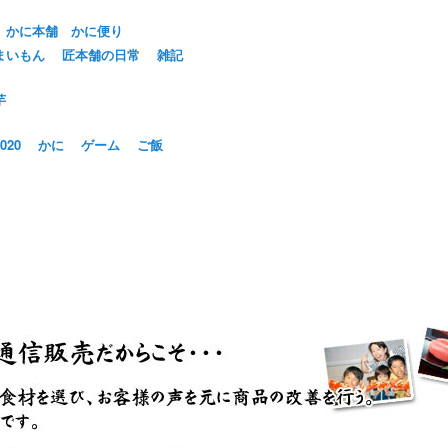
かに本舗 かに便り
まいもん
匠本舗の日常
雑記
芋
20
かに
ゲーム
ご飯