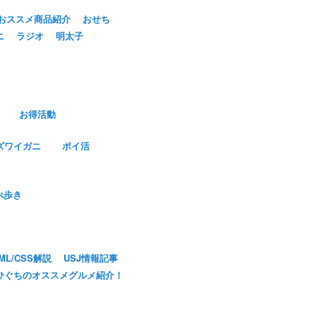
おススメ商品紹介
おせち
ニ
ラジオ
明太子
お得活動
ズワイガニ
ポイ活
べ歩き
ML/CSS解説
USJ情報記事
ひぐちのオススメグルメ紹介！