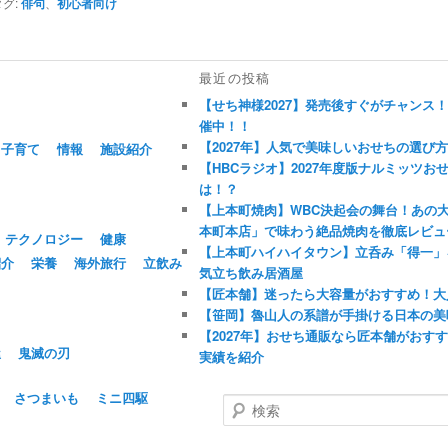
タグ:
俳句
、
初心者向け
最近の投稿
【せち神様2027】発売後すぐがチャンス
催中！！
【2027年】人気で美味しいおせちの選び
子育て
情報
施設紹介
【HBCラジオ】2027年度版ナルミッツ
は！？
【上本町焼肉】WBC決起会の舞台！あの
本町本店」で味わう絶品焼肉を徹底レビュ
テクノロジー
健康
【上本町ハイハイタウン】立呑み「得一」
紹介
栄養
海外旅行
立飲み
気立ち飲み居酒屋
【匠本舗】迷ったら大容量がおすすめ！大
【笹岡】魯山人の系譜が手掛ける日本の美
【2027年】おせち通販なら匠本舗がおす
屋
鬼滅の刃
実績を紹介
さつまいも
ミニ四駆
検
索