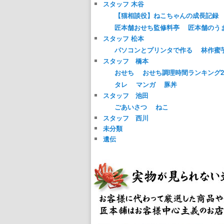
スタッフ 木谷
【猫相談役】ねこちゃんの成長記録
匠本舗おせち監修料亭
匠本舗のう
スタッフ 松本
パソコンとプリンタで作る
林作蜜
スタッフ 橋本
おせち
おせち調理時間ランキング20
タレ
マンガ
豚丼
スタッフ 池田
ごあいさつ
ねこ
スタッフ 西川
未分類
遺伝