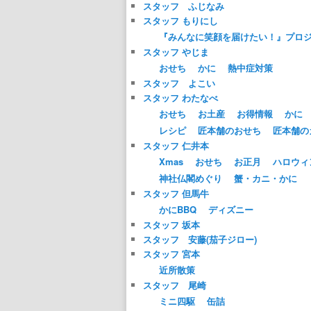
スタッフ ふじなみ
スタッフ もりにし
『みんなに笑顔を届けたい！』プロ
スタッフ やじま
おせち
かに
熱中症対策
スタッフ よこい
スタッフ わたなべ
おせち
お土産
お得情報
かに
レシピ
匠本舗のおせち
匠本舗の
スタッフ 仁井本
Xmas
おせち
お正月
ハロウィ
神社仏閣めぐり
蟹・カニ・かに
スタッフ 但馬牛
かにBBQ
ディズニー
スタッフ 坂本
スタッフ 安藤(茄子ジロー)
スタッフ 宮本
近所散策
スタッフ 尾崎
ミニ四駆
缶詰