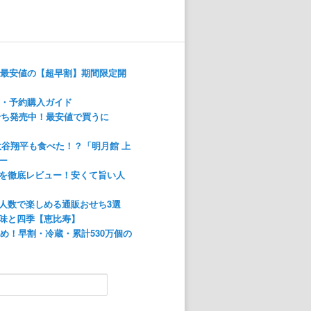
！最安値の【超早割】期間限定開
方・予約購入ガイド
おせち発売中！最安値で買うに
大谷翔平も食べた！？「明月館 上
ー
を徹底レビュー！安くて旨い人
人数で楽しめる通販おせち3選
味と四季【恵比寿】
すめ！早割・冷蔵・累計530万個の