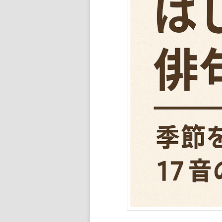
ン
ツ
ツ
へ
へ
移
移
動
動