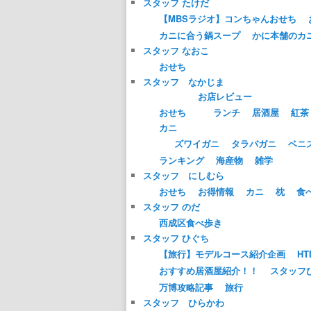
スタッフ たけだ
【MBSラジオ】コンちゃんおせち
カニに合う鍋スープ
かに本舗のカ
スタッフ なおこ
おせち
スタッフ なかじま
お店レビュー
おせち
ランチ
居酒屋
紅茶
カニ
ズワイガニ
タラバガニ
ベニ
ランキング
海産物
雑学
スタッフ にしむら
おせち
お得情報
カニ
枕
食
スタッフ のだ
西成区食べ歩き
スタッフ ひぐち
【旅行】モデルコース紹介企画
HT
おすすめ居酒屋紹介！！
スタッフ
万博攻略記事
旅行
スタッフ ひらかわ