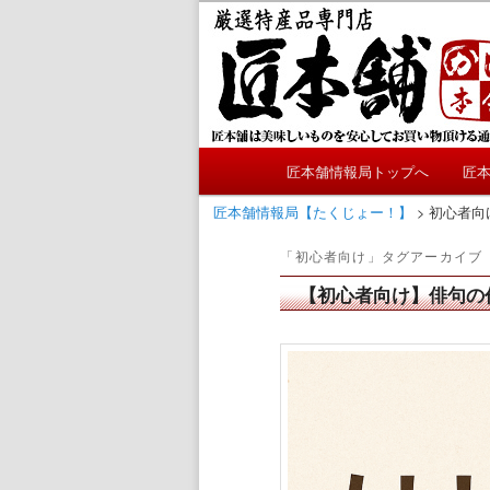
メ
サ
かにやおせちについてのおも
イ
ブ
ン
コ
匠本舗情報局
コ
ン
ン
テ
テ
ン
メ
ン
ツ
匠本舗情報局トップへ
匠
メ
サ
イ
ツ
へ
ン
匠本舗情報局【たくじょー！】
>
初心者向
へ
移
イ
ブ
メ
移
動
「
初心者向け
」タグアーカイブ
ニ
動
ン
コ
ュ
【初心者向け】俳句の
ー
コ
ン
ン
テ
テ
ン