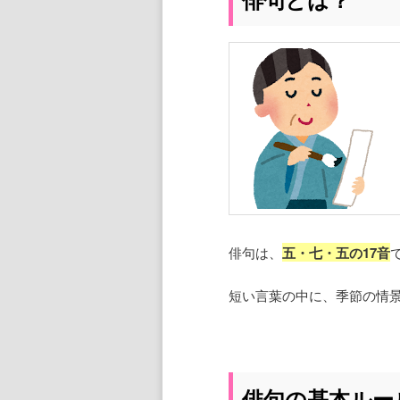
俳句は、
五・七・五の17音
短い言葉の中に、季節の情
俳句の基本ルー