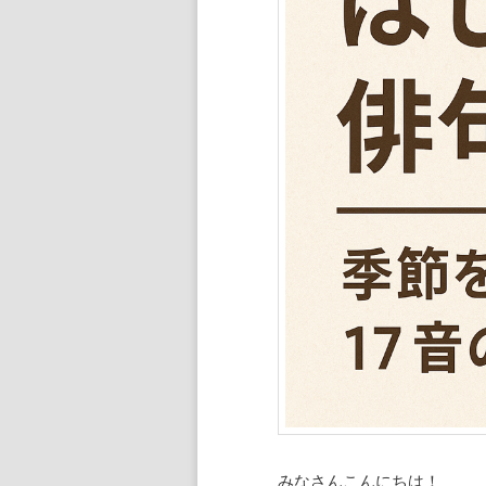
ン
ツ
へ
移
動
みなさんこんにちは！