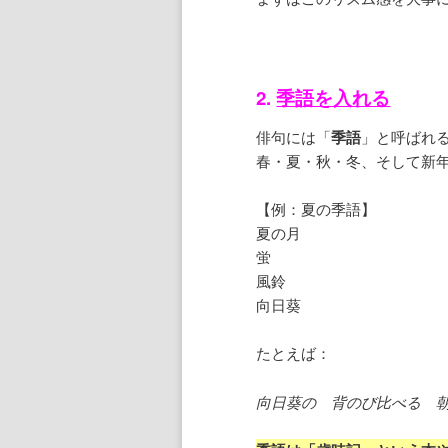
2.
季語を入れる
俳句には「
季語
」と呼ばれ
春・夏・秋・冬、そして新
【例：夏の季語】
夏の月
蛍
風鈴
向日葵
たとえば：
向日葵の 背のび比べる 