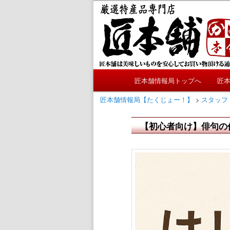
メ
かにやおせちについてのおも
イ
ン
匠本舗情報局
コ
ン
テ
メ
ン
匠本舗情報局トップへ
匠
メ
イ
ツ
ン
匠本舗情報局【たくじょー！】
>
スタッフ
へ
イ
メ
移
ニ
【初心者向け】俳句の
動
ン
ュ
ー
コ
ン
テ