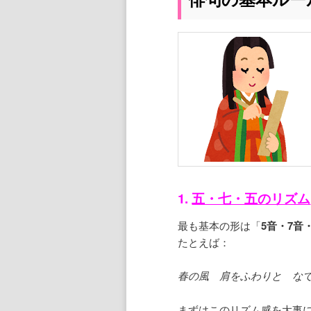
1.
五・七・五のリズム
最も基本の形は「
5音・7音
たとえば：
春の風 肩をふわりと な
まずはこのリズム感を大事