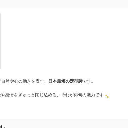
で自然や心の動きを表す、
日本最短の定型詩
です。
景や感情をぎゅっと閉じ込める、それが俳句の魅力です
ル