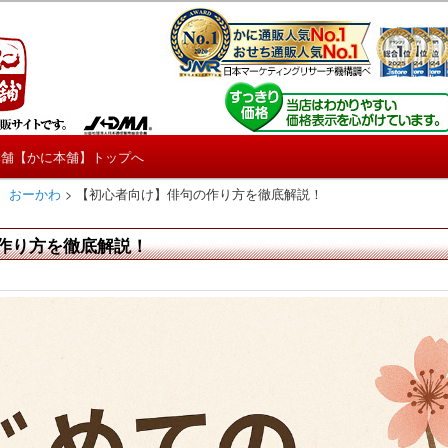
しろ情報や興味深い記事をお届けします。
【たくじょー！】
本舗【かに本舗】トップへ
 おーかわ
>
【初心者向け】俳句の作り方を徹底解説！
作り方を徹底解説！