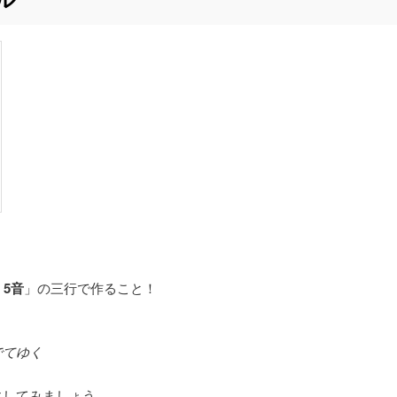
・5音
」の三行で作ること！
でてゆく
にしてみましょう。