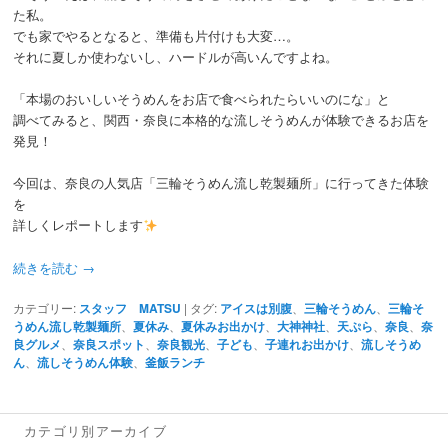
た私。
でも家でやるとなると、準備も片付けも大変…。
それに夏しか使わないし、ハードルが高いんですよね。
「本場のおいしいそうめんをお店で食べられたらいいのにな」と
調べてみると、関西・奈良に本格的な流しそうめんが体験できるお店を
発見！
今回は、奈良の人気店「三輪そうめん流し乾製麺所」に行ってきた体験
を
詳しくレポートします
続きを読む
→
カテゴリー:
スタッフ MATSU
|
タグ:
アイスは別腹
、
三輪そうめん
、
三輪そ
うめん流し乾製麺所
、
夏休み
、
夏休みお出かけ
、
大神神社
、
天ぷら
、
奈良
、
奈
良グルメ
、
奈良スポット
、
奈良観光
、
子ども
、
子連れお出かけ
、
流しそうめ
ん
、
流しそうめん体験
、
釜飯ランチ
カテゴリ別アーカイブ