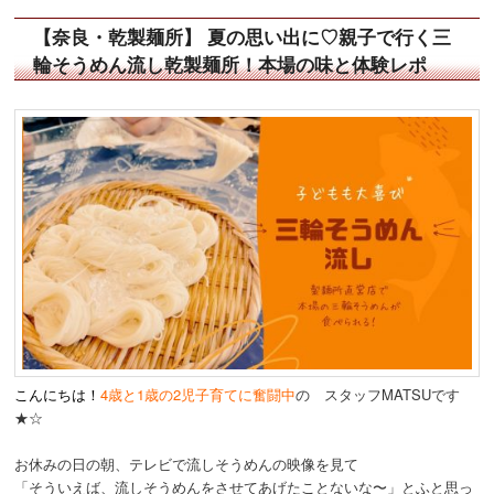
【奈良・乾製麺所】 夏の思い出に♡親子で行く三
輪そうめん流し乾製麺所！本場の味と体験レポ
こんにちは！
4歳と1歳の2児子育てに奮闘中
の スタッフMATSUです
★☆
お休みの日の朝、テレビで流しそうめんの映像を見て
「そういえば、流しそうめんをさせてあげたことないな〜」とふと思っ