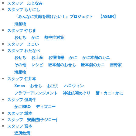
スタッフ ふじなみ
スタッフ もりにし
『みんなに笑顔を届けたい！』プロジェクト
【ASMR】
海産物
スタッフ やじま
おせち
かに
熱中症対策
スタッフ よこい
スタッフ わたなべ
おせち
お土産
お得情報
かに
かに本舗のカニ
その他
レシピ
匠本舗のおせち
匠本舗のカニ
吉野家
海産物
スタッフ 仁井本
Xmas
おせち
お正月
ハロウィン
フラワーアレンジメント
神社仏閣めぐり
蟹・カニ・かに
スタッフ 但馬牛
かにBBQ
ディズニー
スタッフ 坂本
スタッフ 安藤(茄子ジロー)
スタッフ 宮本
近所散策