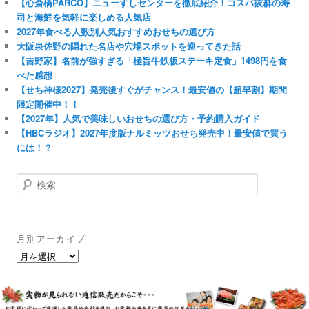
【心斎橋PARCO】ニューすしセンターを徹底紹介！コスパ抜群の寿
司と海鮮を気軽に楽しめる人気店
2027年食べる人数別人気おすすめおせちの選び方
大阪泉佐野の隠れた名店や穴場スポットを巡ってきた話
【吉野家】名前が強すぎる「極旨牛鉄板ステーキ定食」1498円を食
べた感想
【せち神様2027】発売後すぐがチャンス！最安値の【超早割】期間
限定開催中！！
【2027年】人気で美味しいおせちの選び方・予約購入ガイド
【HBCラジオ】2027年度版ナルミッツおせち発売中！最安値で買う
には！？
検
索
月別アーカイブ
月
別
ア
ー
カ