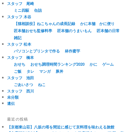
スタッフ 尾崎
ミニ四駆
缶詰
スタッフ 木谷
【猫相談役】ねこちゃんの成長記録
かに本舗 かに便り
匠本舗おせち監修料亭
匠本舗のうまいもん
匠本舗の日常
雑記
スタッフ 松本
パソコンとプリンタで作る
林作蜜芋
スタッフ 橋本
おせち
おせち調理時間ランキング2020
かに
ゲーム
ご飯
タレ
マンガ
豚丼
スタッフ 池田
ごあいさつ
ねこ
スタッフ 西川
未分類
遺伝
最近の投稿
【京都東山荘】八坂の塔を間近に感じて京料理を味わえる旅館