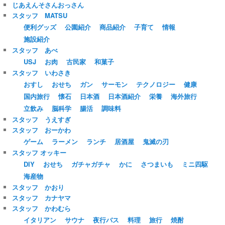
じあえんそさんおっさん
スタッフ MATSU
便利グッズ
公園紹介
商品紹介
子育て
情報
施設紹介
スタッフ あべ
USJ
お肉
古民家
和菓子
スタッフ いわさき
おすし
おせち
ガン
サーモン
テクノロジー
健康
国内旅行
懐石
日本酒
日本酒紹介
栄養
海外旅行
立飲み
脳科学
腸活
調味料
スタッフ うえすぎ
スタッフ おーかわ
ゲーム
ラーメン
ランチ
居酒屋
鬼滅の刃
スタッフ オッキー
DIY
おせち
ガチャガチャ
かに
さつまいも
ミニ四駆
海産物
スタッフ かおり
スタッフ カナヤマ
スタッフ かわむら
イタリアン
サウナ
夜行バス
料理
旅行
焼酎