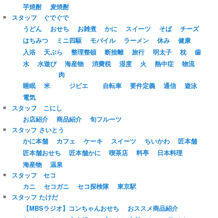
芋焼酎
麦焼酎
スタッフ ぐでぐで
うどん
おせち
お雑煮
かに
スイーツ
そば
チーズ
はちみつ
ミニ四駆
モバイル
ラーメン
休み
健康
入浴
天ぷら
整理整頓
断捨離
旅行
明太子
枕
歯
水
水遊び
海産物
消費税
湿度
火
熱中症
物流
肉
睡眠
米
ジビエ
自転車
要件定義
通信
遊泳
電気
スタッフ こにし
お店紹介
商品紹介
旬フルーツ
スタッフ さいとう
かに本舗
カフェ
ケーキ
スイーツ
ちいかわ
匠本舗
匠本舗おせち
匠本舗かに
喫茶店
料亭
日本料理
海産物
温泉
スタッフ セコ
カニ
セコガニ
セコ探検隊
東京駅
スタッフ たけだ
【MBSラジオ】コンちゃんおせち
おススメ商品紹介