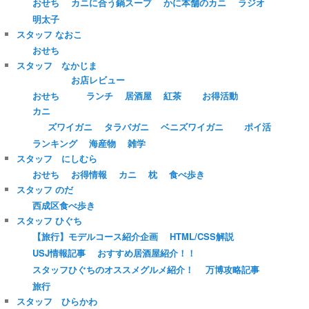
おせち
カニに合う鍋スープ
かに本舗のカニ
ラジオ
明太子
スタッフ なおこ
おせち
スタッフ なかじま
お店レビュー
おせち
ランチ
居酒屋
紅茶
お得活動
カニ
ズワイガニ
タラバガニ
ベニズワイガニ
ポイ活
ランキング
海産物
雑学
スタッフ にしむら
おせち
お得情報
カニ
枕
食べ歩き
スタッフ のだ
西成区食べ歩き
スタッフ ひぐち
【旅行】モデルコース紹介企画
HTML/CSS解説
USJ情報記事
おすすめ居酒屋紹介！！
スタッフひぐちのオススメグルメ紹介！
万博攻略記事
旅行
スタッフ ひらかわ