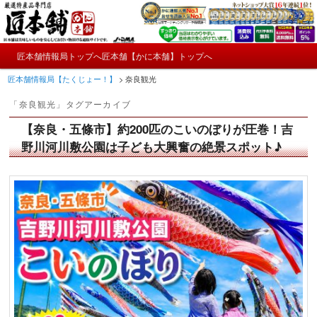
メ
サ
かにやおせちについてのおもしろ情報や興味深い記事をお届けします。
イ
ブ
ン
コ
メ
コ
ン
匠本舗情報局トップへ
匠本舗【かに本舗】トップへ
匠本舗情報局【たくじょー！】
メ
サ
イ
ン
テ
匠本舗情報局【たくじょー！】
>
奈良観光
ン
テ
ン
イ
ブ
メ
ン
ツ
「
奈良観光
」タグアーカイブ
ニ
ツ
へ
ン
コ
ュ
へ
移
【奈良・五條市】約200匹のこいのぼりが圧巻！吉
ー
コ
ン
移
動
野川河川敷公園は子ども大興奮の絶景スポット♪
動
ン
テ
テ
ン
ン
ツ
ツ
へ
へ
移
移
動