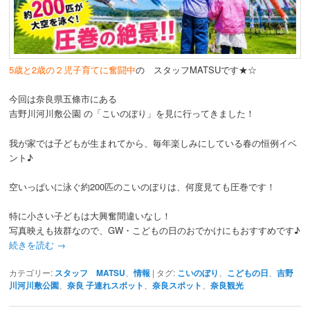
動
5歳と2歳の２児子育てに奮闘中
の スタッフMATSUです★☆
今回は奈良県五條市にある
吉野川河川敷公園
の「こいのぼり」を見に行ってきました！
我が家では子どもが生まれてから、毎年楽しみにしている春の恒例イベ
ント♪
空いっぱいに泳ぐ約200匹のこいのぼりは、何度見ても圧巻です！
特に小さい子どもは大興奮間違いなし！
写真映えも抜群なので、GW・こどもの日のおでかけにもおすすめです♪
続きを読む
→
カテゴリー:
スタッフ MATSU
、
情報
|
タグ:
こいのぼり
、
こどもの日
、
吉野
川河川敷公園
、
奈良 子連れスポット
、
奈良スポット
、
奈良観光