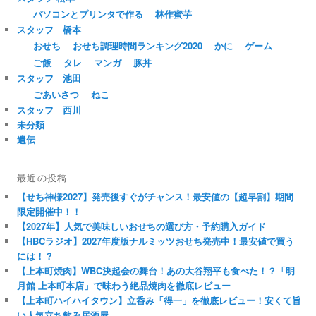
パソコンとプリンタで作る
林作蜜芋
スタッフ 橋本
おせち
おせち調理時間ランキング2020
かに
ゲーム
ご飯
タレ
マンガ
豚丼
スタッフ 池田
ごあいさつ
ねこ
スタッフ 西川
未分類
遺伝
最近の投稿
【せち神様2027】発売後すぐがチャンス！最安値の【超早割】期間
限定開催中！！
【2027年】人気で美味しいおせちの選び方・予約購入ガイド
【HBCラジオ】2027年度版ナルミッツおせち発売中！最安値で買う
には！？
【上本町焼肉】WBC決起会の舞台！あの大谷翔平も食べた！？「明
月館 上本町本店」で味わう絶品焼肉を徹底レビュー
【上本町ハイハイタウン】立呑み「得一」を徹底レビュー！安くて旨
い人気立ち飲み居酒屋