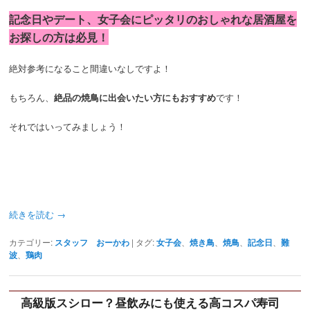
記念日やデート、女子会にピッタリのおしゃれな居酒屋を
お探しの方は必見！
絶対参考になること間違いなしですよ！
もちろん、
絶品の焼鳥に出会いたい方にもおすすめ
です！
それではいってみましょう！
続きを読む
→
カテゴリー:
スタッフ おーかわ
|
タグ:
女子会
、
焼き鳥
、
焼鳥
、
記念日
、
難
波
、
鶏肉
高級版スシロー？昼飲みにも使える高コスパ寿司