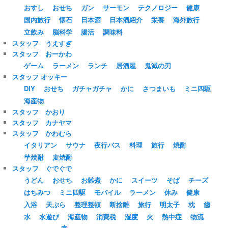
おすし
おせち
ガン
サーモン
テクノロジー
健康
国内旅行
懐石
日本酒
日本酒紹介
栄養
海外旅行
立飲み
脳科学
腸活
調味料
スタッフ うえすぎ
スタッフ おーかわ
ゲーム
ラーメン
ランチ
居酒屋
鬼滅の刃
スタッフ オッキー
DIY
おせち
ガチャガチャ
かに
さつまいも
ミニ四駆
海産物
スタッフ かおり
スタッフ カナヤマ
スタッフ かわむら
イタリアン
サウナ
夜行バス
料理
旅行
焼酎
芋焼酎
麦焼酎
スタッフ ぐでぐで
うどん
おせち
お雑煮
かに
スイーツ
そば
チーズ
はちみつ
ミニ四駆
モバイル
ラーメン
休み
健康
入浴
天ぷら
整理整頓
断捨離
旅行
明太子
枕
歯
水
水遊び
海産物
消費税
湿度
火
熱中症
物流
肉