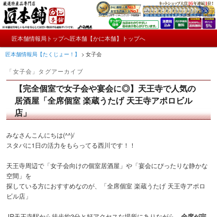
メ
サ
かにやおせちについてのおもしろ情報や興味深い記事をお届けします。
イ
ブ
ン
コ
メ
コ
ン
匠本舗情報局トップへ
匠本舗【かに本舗】トップへ
匠本舗情報局【たくじょー！】
メ
サ
イ
ン
テ
匠本舗情報局【たくじょー！】
>
女子会
ン
テ
ン
イ
ブ
メ
ン
ツ
「
女子会
」タグアーカイブ
ニ
ツ
へ
ン
コ
ュ
へ
移
【完全個室で女子会や宴会に◎】天王寺で人気の
ー
コ
ン
移
動
居酒屋「全席個室 楽蔵うたげ 天王寺アポロビル
動
店」
ン
テ
テ
ン
みなさんこんにちは(^^)/
スタバに1日の活力をもらってる西川です！！
ン
ツ
天王寺周辺で「女子会向けの個室居酒屋」や「宴会にぴったりな静かな
ツ
へ
空間」を
探している方におすすめなのが、「全席個室 楽蔵うたげ 天王寺アポロ
へ
移
ビル店」
移
動
JR天王寺駅から徒歩約3分と好アクセスな場所にありながら、
全席が完