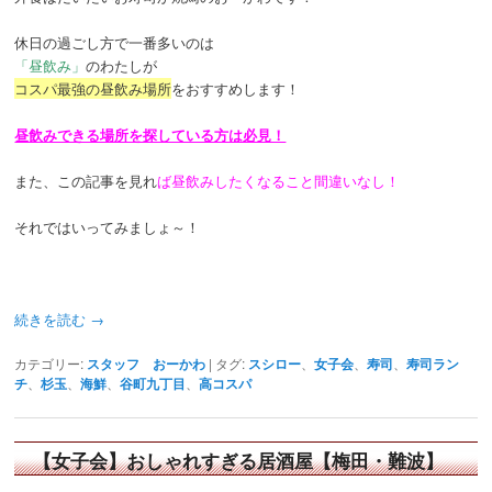
休日の過ごし方で一番多いのは
「昼飲み」
のわたしが
コスパ最強の昼飲み場所
をおすすめします！
昼飲みできる場所を探している方は必見！
また、この記事を見れ
ば昼飲みしたくなること間違いなし！
それではいってみましょ～！
続きを読む
→
カテゴリー:
スタッフ おーかわ
|
タグ:
スシロー
、
女子会
、
寿司
、
寿司ラン
チ
、
杉玉
、
海鮮
、
谷町九丁目
、
高コスパ
【女子会】おしゃれすぎる居酒屋【梅田・難波】