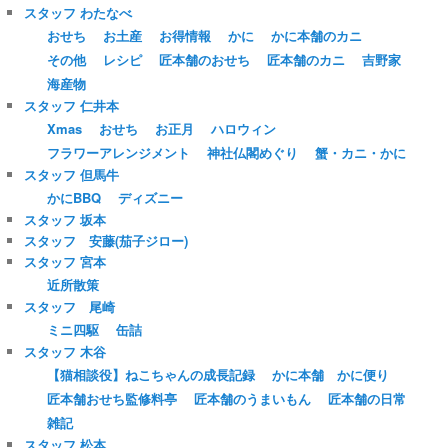
スタッフ わたなべ
おせち
お土産
お得情報
かに
かに本舗のカニ
その他
レシピ
匠本舗のおせち
匠本舗のカニ
吉野家
海産物
スタッフ 仁井本
Xmas
おせち
お正月
ハロウィン
フラワーアレンジメント
神社仏閣めぐり
蟹・カニ・かに
スタッフ 但馬牛
かにBBQ
ディズニー
スタッフ 坂本
スタッフ 安藤(茄子ジロー)
スタッフ 宮本
近所散策
スタッフ 尾崎
ミニ四駆
缶詰
スタッフ 木谷
【猫相談役】ねこちゃんの成長記録
かに本舗 かに便り
匠本舗おせち監修料亭
匠本舗のうまいもん
匠本舗の日常
雑記
スタッフ 松本