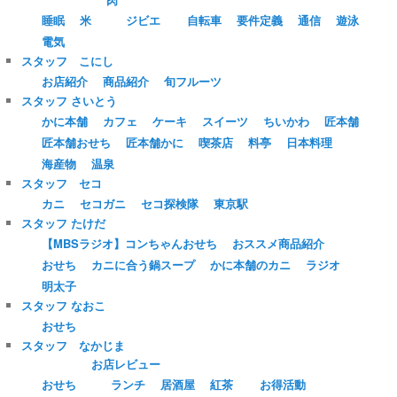
睡眠
米
ジビエ
自転車
要件定義
通信
遊泳
電気
スタッフ こにし
お店紹介
商品紹介
旬フルーツ
スタッフ さいとう
かに本舗
カフェ
ケーキ
スイーツ
ちいかわ
匠本舗
匠本舗おせち
匠本舗かに
喫茶店
料亭
日本料理
海産物
温泉
スタッフ セコ
カニ
セコガニ
セコ探検隊
東京駅
スタッフ たけだ
【MBSラジオ】コンちゃんおせち
おススメ商品紹介
おせち
カニに合う鍋スープ
かに本舗のカニ
ラジオ
明太子
スタッフ なおこ
おせち
スタッフ なかじま
お店レビュー
おせち
ランチ
居酒屋
紅茶
お得活動