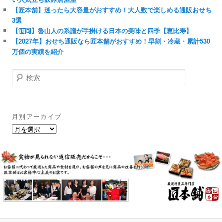
【匠本舗】迷ったら大容量がおすすめ！大人数で楽しめる通販おせち
3選
【笹岡】魯山人の系譜が手掛ける日本の美味と四季【恵比寿】
【2027年】おせち通販なら匠本舗がおすすめ！早割・冷蔵・累計530
万個の実績を紹介
検
索
月別アーカイブ
月
別
ア
ー
カ
イ
ブ