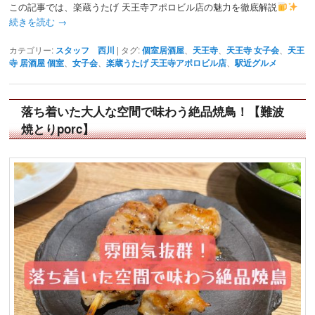
この記事では、楽蔵うたげ 天王寺アポロビル店の魅力を徹底解説
続きを読む
→
カテゴリー:
スタッフ 西川
|
タグ:
個室居酒屋
、
天王寺
、
天王寺 女子会
、
天王
寺 居酒屋 個室
、
女子会
、
楽蔵うたげ 天王寺アポロビル店
、
駅近グルメ
落ち着いた大人な空間で味わう絶品焼鳥！【難波
焼とりporc】