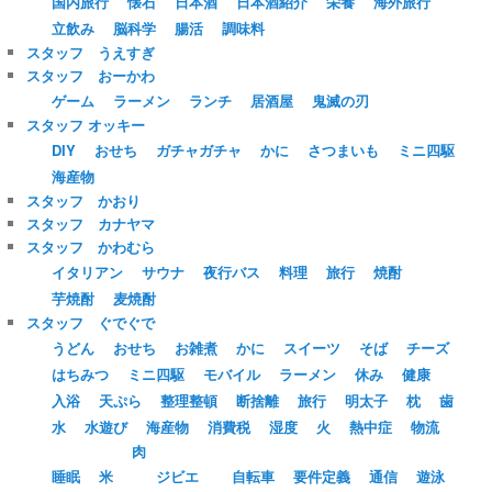
国内旅行
懐石
日本酒
日本酒紹介
栄養
海外旅行
立飲み
脳科学
腸活
調味料
スタッフ うえすぎ
スタッフ おーかわ
ゲーム
ラーメン
ランチ
居酒屋
鬼滅の刃
スタッフ オッキー
DIY
おせち
ガチャガチャ
かに
さつまいも
ミニ四駆
海産物
スタッフ かおり
スタッフ カナヤマ
スタッフ かわむら
イタリアン
サウナ
夜行バス
料理
旅行
焼酎
芋焼酎
麦焼酎
スタッフ ぐでぐで
うどん
おせち
お雑煮
かに
スイーツ
そば
チーズ
はちみつ
ミニ四駆
モバイル
ラーメン
休み
健康
入浴
天ぷら
整理整頓
断捨離
旅行
明太子
枕
歯
水
水遊び
海産物
消費税
湿度
火
熱中症
物流
肉
睡眠
米
ジビエ
自転車
要件定義
通信
遊泳