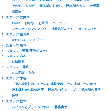
その他
レシピ
匠本舗のおせち
匠本舗のカニ
吉野家
海産物
スタッフ 仁井本
Xmas
おせち
お正月
ハロウィン
フラワーアレンジメント
神社仏閣めぐり
蟹・カニ・かに
スタッフ 但馬牛
かにBBQ
ディズニー
スタッフ 坂本
スタッフ 安藤(茄子ジロー)
スタッフ 宮本
近所散策
スタッフ 尾崎
ミニ四駆
缶詰
スタッフ 木谷
【猫相談役】ねこちゃんの成長記録
かに本舗 かに便り
匠本舗おせち監修料亭
匠本舗のうまいもん
匠本舗の日常
雑記
スタッフ 松本
パソコンとプリンタで作る
林作蜜芋