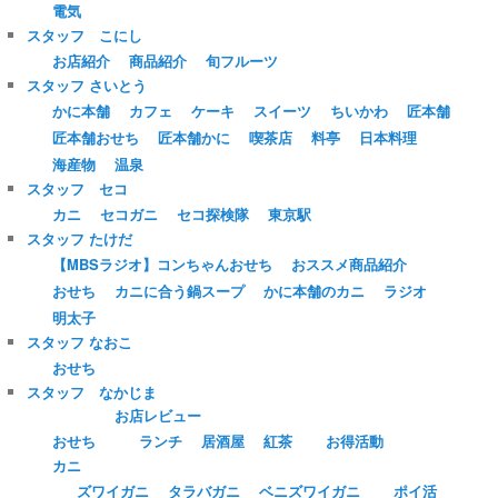
電気
スタッフ こにし
お店紹介
商品紹介
旬フルーツ
スタッフ さいとう
かに本舗
カフェ
ケーキ
スイーツ
ちいかわ
匠本舗
匠本舗おせち
匠本舗かに
喫茶店
料亭
日本料理
海産物
温泉
スタッフ セコ
カニ
セコガニ
セコ探検隊
東京駅
スタッフ たけだ
【MBSラジオ】コンちゃんおせち
おススメ商品紹介
おせち
カニに合う鍋スープ
かに本舗のカニ
ラジオ
明太子
スタッフ なおこ
おせち
スタッフ なかじま
お店レビュー
おせち
ランチ
居酒屋
紅茶
お得活動
カニ
ズワイガニ
タラバガニ
ベニズワイガニ
ポイ活