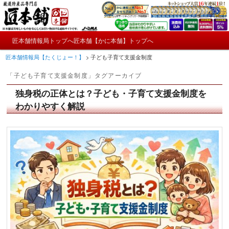
メ
サ
かにやおせちについてのおもしろ情報や興味深い記事をお届けします。
イ
ブ
ン
コ
メ
コ
ン
匠本舗情報局トップへ
匠本舗【かに本舗】トップへ
匠本舗情報局【たくじょー！】
メ
サ
イ
ン
テ
匠本舗情報局【たくじょー！】
>
子ども子育て支援金制度
ン
テ
ン
イ
ブ
メ
ン
ツ
「
子ども子育て支援金制度
」タグアーカイブ
ニ
ツ
へ
ン
コ
ュ
へ
移
独身税の正体とは？子ども・子育て支援金制度を
ー
コ
ン
移
動
わかりやすく解説
動
ン
テ
テ
ン
ン
ツ
ツ
へ
へ
移
移
動