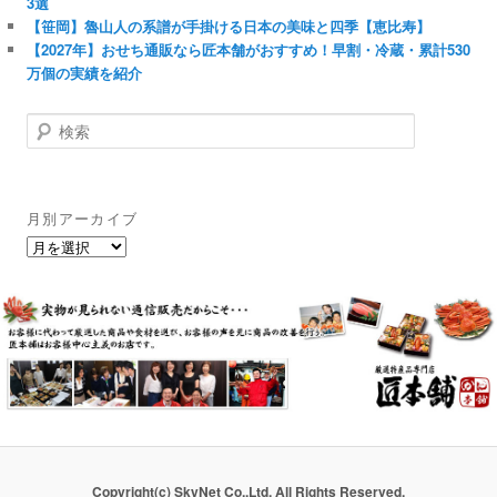
3選
【笹岡】魯山人の系譜が手掛ける日本の美味と四季【恵比寿】
【2027年】おせち通販なら匠本舗がおすすめ！早割・冷蔵・累計530
万個の実績を紹介
検
索
月別アーカイブ
月
別
ア
ー
カ
イ
ブ
Copyright(c) SkyNet Co.,Ltd. All Rights Reserved.