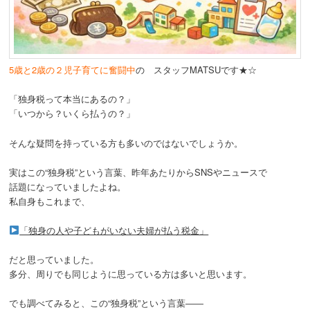
動
5歳と2歳の２児子育てに奮闘中
の スタッフMATSUです★☆
「独身税って本当にあるの？」
「いつから？いくら払うの？」
そんな疑問を持っている方も多いのではないでしょうか。
実はこの“独身税”という言葉、昨年あたりからSNSやニュースで
話題になっていましたよね。
私自身もこれまで、
「独身の人や子どもがいない夫婦が払う税金」
だと思っていました。
多分、周りでも同じように思っている方は多いと思います。
でも調べてみると、この“独身税”という言葉――