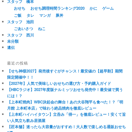
スタッフ 橋本
おせち
おせち調理時間ランキング2020
かに
ゲーム
ご飯
タレ
マンガ
豚丼
スタッフ 池田
ごあいさつ
ねこ
スタッフ 西川
未分類
遺伝
最近の投稿
【せち神様2027】発売後すぐがチャンス！最安値の【超早割】期間
限定開催中！！
【2027年】人気で美味しいおせちの選び方・予約購入ガイド
【HBCラジオ】2027年度版ナルミッツおせち発売中！最安値で買う
には！？
【上本町焼肉】WBC決起会の舞台！あの大谷翔平も食べた！？「明
月館 上本町本店」で味わう絶品焼肉を徹底レビュー
【上本町ハイハイタウン】立呑み「得一」を徹底レビュー！安くて旨
い人気立ち飲み居酒屋
【匠本舗】迷ったら大容量がおすすめ！大人数で楽しめる通販おせち