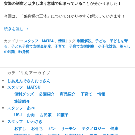
実際の制度とは少し違う意味で広まっている
ことが分かりました
！
今回は、「独身税の正体」について分かりやすく解説していきます！
続きを読む
→
カテゴリー:
スタッフ MATSU
、
情報
|
タグ:
制度解説
、
子ども
、
子どもを守
る
、
子ども子育て支援金制度
、
子育て
、
子育て支援制度
、
少子化対策
、
暮らし
の知識
、
独身税
カテゴリ別アーカイブ
じあえんそさんおっさん
スタッフ MATSU
便利グッズ
公園紹介
商品紹介
子育て
情報
施設紹介
スタッフ あべ
USJ
お肉
古民家
和菓子
スタッフ いわさき
おすし
おせち
ガン
サーモン
テクノロジー
健康