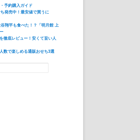
方・予約購入ガイド
おせち発売中！最安値で買うに
大谷翔平も食べた！？「明月館 上
ー
を徹底レビュー！安くて旨い人
人数で楽しめる通販おせち3選