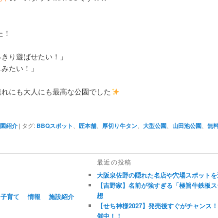
た！
っきり遊ばせたい！」
しみたい！」
連れにも大人にも最高な公園でした
公園紹介
|
タグ:
BBQスポット
、
匠本舗
、
厚切り牛タン
、
大型公園
、
山田池公園
、
無料
最近の投稿
大阪泉佐野の隠れた名店や穴場スポットを
【吉野家】名前が強すぎる「極旨牛鉄板ステ
想
子育て
情報
施設紹介
【せち神様2027】発売後すぐがチャンス
催中！！