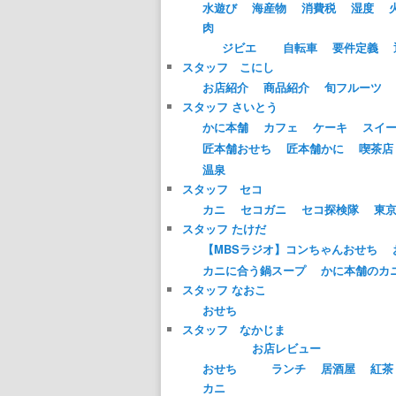
水遊び
海産物
消費税
湿度
肉
ジビエ
自転車
要件定義
スタッフ こにし
お店紹介
商品紹介
旬フルーツ
スタッフ さいとう
かに本舗
カフェ
ケーキ
スイ
匠本舗おせち
匠本舗かに
喫茶店
温泉
スタッフ セコ
カニ
セコガニ
セコ探検隊
東
スタッフ たけだ
【MBSラジオ】コンちゃんおせち
カニに合う鍋スープ
かに本舗のカ
スタッフ なおこ
おせち
スタッフ なかじま
お店レビュー
おせち
ランチ
居酒屋
紅茶
カニ