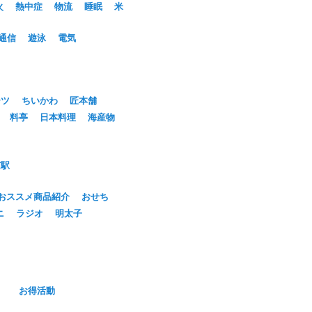
火
熱中症
物流
睡眠
米
通信
遊泳
電気
ーツ
ちいかわ
匠本舗
料亭
日本料理
海産物
京駅
おススメ商品紹介
おせち
ニ
ラジオ
明太子
お得活動