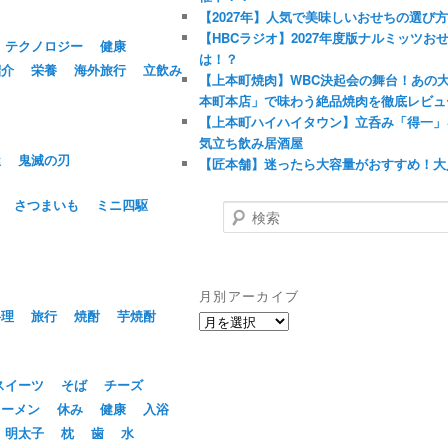
【2027年】人気で美味しいおせちの選び
【HBCラジオ】2027年度版ナルミッツ
テクノロジー
健康
は！？
紹介
栄養
海外旅行
立飲み
【上本町焼肉】WBC決起会の舞台！あの
本町本店」で味わう絶品焼肉を徹底レビュ
【上本町ハイハイタウン】立呑み「得一」
気立ち飲み居酒屋
屋
鬼滅の刃
【匠本舗】迷ったら大容量がおすすめ！大
さつまいも
ミニ四駆
検
索
月別アーカイブ
料理
旅行
焼酎
芋焼酎
月
別
ア
ー
スイーツ
そば
チーズ
カ
ラーメン
休み
健康
入浴
イ
明太子
枕
歯
水
ブ