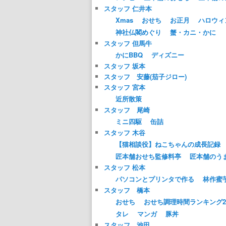
スタッフ 仁井本
Xmas
おせち
お正月
ハロウィ
神社仏閣めぐり
蟹・カニ・かに
スタッフ 但馬牛
かにBBQ
ディズニー
スタッフ 坂本
スタッフ 安藤(茄子ジロー)
スタッフ 宮本
近所散策
スタッフ 尾崎
ミニ四駆
缶詰
スタッフ 木谷
【猫相談役】ねこちゃんの成長記録
匠本舗おせち監修料亭
匠本舗のう
スタッフ 松本
パソコンとプリンタで作る
林作蜜
スタッフ 橋本
おせち
おせち調理時間ランキング20
タレ
マンガ
豚丼
スタッフ 池田