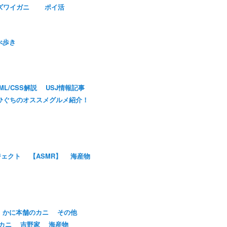
ズワイガニ
ポイ活
べ歩き
ML/CSS解説
USJ情報記事
ひぐちのオススメグルメ紹介！
ジェクト
【ASMR】
海産物
かに本舗のカニ
その他
カニ
吉野家
海産物