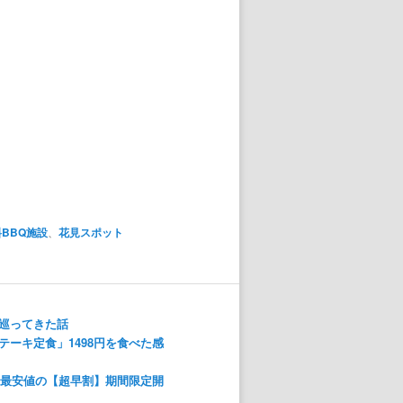
BBQ施設
、
花見スポット
巡ってきた話
ーキ定食」1498円を食べた感
！最安値の【超早割】期間限定開