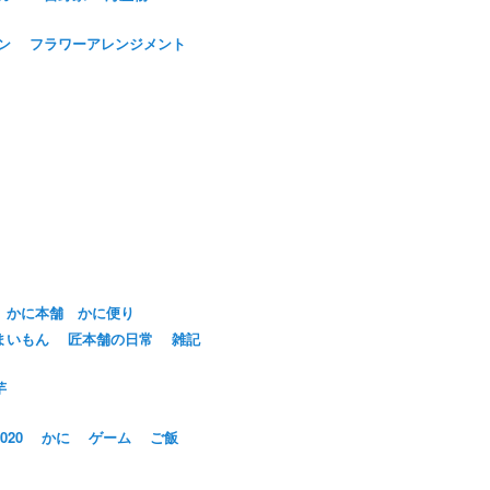
ン
フラワーアレンジメント
かに本舗 かに便り
まいもん
匠本舗の日常
雑記
芋
20
かに
ゲーム
ご飯