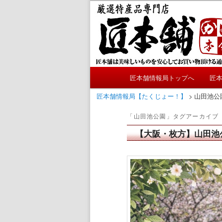
メ
サ
かにやおせちについてのおも
イ
ブ
ン
コ
匠本舗情報局
コ
ン
ン
テ
テ
ン
メ
ン
ツ
匠本舗情報局トップへ
匠
メ
サ
イ
ツ
へ
ン
匠本舗情報局【たくじょー！】
>
山田池公
へ
移
イ
ブ
メ
移
動
「
山田池公園
」タグアーカイブ
ニ
動
ン
コ
ュ
【大阪・枚方】山田池
ー
コ
ン
ン
テ
テ
ン