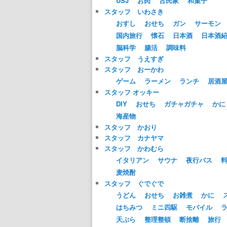
USJ
お肉
古民家
和菓子
スタッフ いわさき
おすし
おせち
ガン
サーモン
国内旅行
懐石
日本酒
日本酒
脳科学
腸活
調味料
スタッフ うえすぎ
スタッフ おーかわ
ゲーム
ラーメン
ランチ
居酒
スタッフ オッキー
DIY
おせち
ガチャガチャ
かに
海産物
スタッフ かおり
スタッフ カナヤマ
スタッフ かわむら
イタリアン
サウナ
夜行バス
麦焼酎
スタッフ ぐでぐで
うどん
おせち
お雑煮
かに
はちみつ
ミニ四駆
モバイル
天ぷら
整理整頓
断捨離
旅行