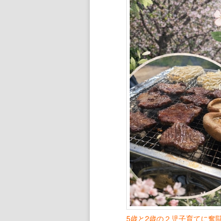
ン
ツ
ツ
へ
へ
移
移
動
動
5歳と2歳の２児子育てに奮