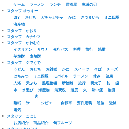
ゲーム
ラーメン
ランチ
居酒屋
鬼滅の刃
スタッフ オッキー
DIY
おせち
ガチャガチャ
かに
さつまいも
ミニ四駆
海産物
スタッフ かおり
スタッフ カナヤマ
スタッフ かわむら
イタリアン
サウナ
夜行バス
料理
旅行
焼酎
芋焼酎
麦焼酎
スタッフ ぐでぐで
うどん
おせち
お雑煮
かに
スイーツ
そば
チーズ
はちみつ
ミニ四駆
モバイル
ラーメン
休み
健康
入浴
天ぷら
整理整頓
断捨離
旅行
明太子
枕
歯
水
水遊び
海産物
消費税
湿度
火
熱中症
物流
肉
睡眠
米
ジビエ
自転車
要件定義
通信
遊泳
電気
スタッフ こにし
お店紹介
商品紹介
旬フルーツ
スタッフ さいとう