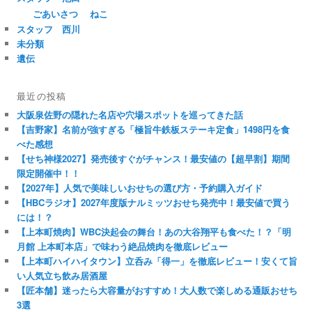
ごあいさつ
ねこ
スタッフ 西川
未分類
遺伝
最近の投稿
大阪泉佐野の隠れた名店や穴場スポットを巡ってきた話
【吉野家】名前が強すぎる「極旨牛鉄板ステーキ定食」1498円を食
べた感想
【せち神様2027】発売後すぐがチャンス！最安値の【超早割】期間
限定開催中！！
【2027年】人気で美味しいおせちの選び方・予約購入ガイド
【HBCラジオ】2027年度版ナルミッツおせち発売中！最安値で買う
には！？
【上本町焼肉】WBC決起会の舞台！あの大谷翔平も食べた！？「明
月館 上本町本店」で味わう絶品焼肉を徹底レビュー
【上本町ハイハイタウン】立呑み「得一」を徹底レビュー！安くて旨
い人気立ち飲み居酒屋
【匠本舗】迷ったら大容量がおすすめ！大人数で楽しめる通販おせち
3選