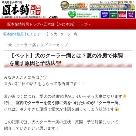
メ
サ
かにやおせちについてのおもしろ情報や興味深い記事をお届けします。
イ
ブ
ン
コ
メ
コ
ン
匠本舗情報局トップへ
匠本舗【かに本舗】トップへ
匠本舗情報局【たくじょー！】
メ
サ
イ
ン
テ
匠本舗情報局【たくじょー！】
>
犬 クーラー病
ン
テ
ン
イ
ブ
メ
ン
ツ
「
犬 クーラー病
」タグアーカイブ
ニ
ツ
へ
ン
コ
ュ
へ
移
【ペット】犬のクーラー病とは？夏の冷房で体調
ー
コ
ン
移
動
を崩す原因と予防法
動
ン
テ
みなさんこんにちは(^^)/
スタバに1日の活力をもらってる西川です！！
テ
ン
ン
ツ
夏が近づくにつれ、愛犬の健康管理がよりいっそう大事になります
特に、
室内でクーラーを使う際に気をつけたいのが「クーラー病」
──
ツ
へ
それは、冷えすぎた環境で愛犬が体調を崩してしまう状態です
へ
移
この記事では、犬のクーラー病の症状・原因・予防対策について
紹介していきたいと思います！
移
動