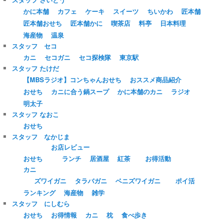
かに本舗
カフェ
ケーキ
スイーツ
ちいかわ
匠本舗
匠本舗おせち
匠本舗かに
喫茶店
料亭
日本料理
海産物
温泉
スタッフ セコ
カニ
セコガニ
セコ探検隊
東京駅
スタッフ たけだ
【MBSラジオ】コンちゃんおせち
おススメ商品紹介
おせち
カニに合う鍋スープ
かに本舗のカニ
ラジオ
明太子
スタッフ なおこ
おせち
スタッフ なかじま
お店レビュー
おせち
ランチ
居酒屋
紅茶
お得活動
カニ
ズワイガニ
タラバガニ
ベニズワイガニ
ポイ活
ランキング
海産物
雑学
スタッフ にしむら
おせち
お得情報
カニ
枕
食べ歩き