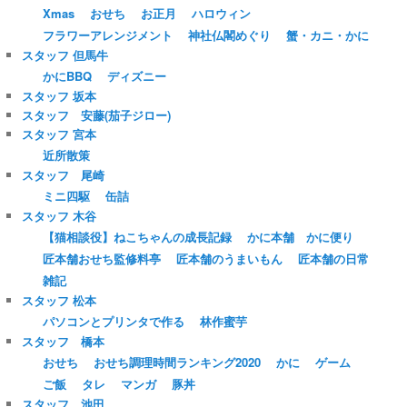
Xmas
おせち
お正月
ハロウィン
フラワーアレンジメント
神社仏閣めぐり
蟹・カニ・かに
スタッフ 但馬牛
かにBBQ
ディズニー
スタッフ 坂本
スタッフ 安藤(茄子ジロー)
スタッフ 宮本
近所散策
スタッフ 尾崎
ミニ四駆
缶詰
スタッフ 木谷
【猫相談役】ねこちゃんの成長記録
かに本舗 かに便り
匠本舗おせち監修料亭
匠本舗のうまいもん
匠本舗の日常
雑記
スタッフ 松本
パソコンとプリンタで作る
林作蜜芋
スタッフ 橋本
おせち
おせち調理時間ランキング2020
かに
ゲーム
ご飯
タレ
マンガ
豚丼
スタッフ 池田