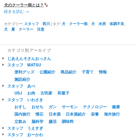
犬のクーラー病とは？
動
続きを読む
→
カテゴリー:
スタッフ 西川
|
タグ:
犬 クーラー病
、
犬 冷房 体調不良
、
犬 夏 クーラー 注意
カテゴリ別アーカイブ
じあえんそさんおっさん
スタッフ MATSU
便利グッズ
公園紹介
商品紹介
子育て
情報
施設紹介
スタッフ あべ
USJ
お肉
古民家
和菓子
スタッフ いわさき
おすし
おせち
ガン
サーモン
テクノロジー
健康
国内旅行
懐石
日本酒
日本酒紹介
栄養
海外旅行
立飲み
脳科学
腸活
調味料
スタッフ うえすぎ
スタッフ おーかわ