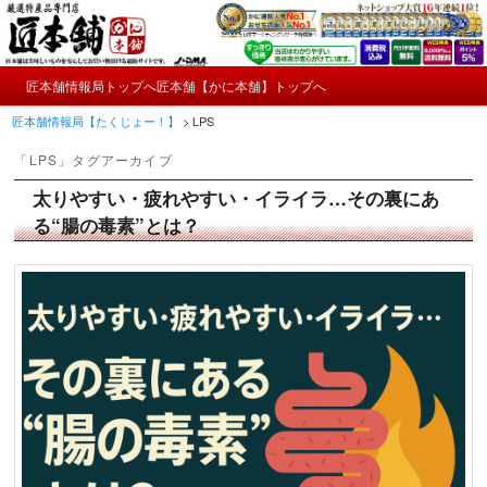
メ
サ
かにやおせちについてのおもしろ情報や興味深い記事をお届けします。
イ
ブ
ン
コ
メ
コ
ン
匠本舗情報局トップへ
匠本舗【かに本舗】トップへ
匠本舗情報局【たくじょー！】
メ
サ
イ
ン
テ
匠本舗情報局【たくじょー！】
>
LPS
ン
テ
ン
イ
ブ
メ
ン
ツ
「
LPS
」タグアーカイブ
ニ
ツ
へ
ン
コ
ュ
へ
移
太りやすい・疲れやすい・イライラ…その裏にあ
ー
コ
ン
移
動
る“腸の毒素”とは？
動
ン
テ
テ
ン
ン
ツ
ツ
へ
へ
移
移
動