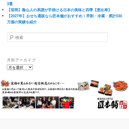
3選
【笹岡】魯山人の系譜が手掛ける日本の美味と四季【恵比寿】
【2027年】おせち通販なら匠本舗がおすすめ！早割・冷蔵・累計530
万個の実績を紹介
検
索
月別アーカイブ
月
別
ア
ー
カ
イ
ブ