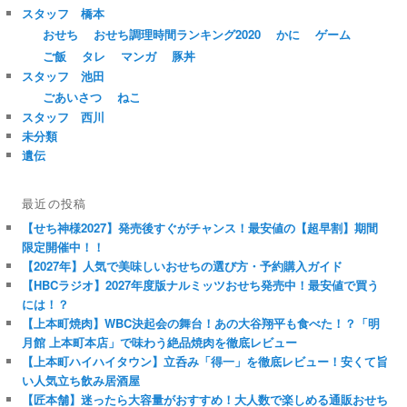
スタッフ 橋本
おせち
おせち調理時間ランキング2020
かに
ゲーム
ご飯
タレ
マンガ
豚丼
スタッフ 池田
ごあいさつ
ねこ
スタッフ 西川
未分類
遺伝
最近の投稿
【せち神様2027】発売後すぐがチャンス！最安値の【超早割】期間
限定開催中！！
【2027年】人気で美味しいおせちの選び方・予約購入ガイド
【HBCラジオ】2027年度版ナルミッツおせち発売中！最安値で買う
には！？
【上本町焼肉】WBC決起会の舞台！あの大谷翔平も食べた！？「明
月館 上本町本店」で味わう絶品焼肉を徹底レビュー
【上本町ハイハイタウン】立呑み「得一」を徹底レビュー！安くて旨
い人気立ち飲み居酒屋
【匠本舗】迷ったら大容量がおすすめ！大人数で楽しめる通販おせち