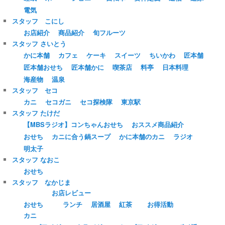
電気
スタッフ こにし
お店紹介
商品紹介
旬フルーツ
スタッフ さいとう
かに本舗
カフェ
ケーキ
スイーツ
ちいかわ
匠本舗
匠本舗おせち
匠本舗かに
喫茶店
料亭
日本料理
海産物
温泉
スタッフ セコ
カニ
セコガニ
セコ探検隊
東京駅
スタッフ たけだ
【MBSラジオ】コンちゃんおせち
おススメ商品紹介
おせち
カニに合う鍋スープ
かに本舗のカニ
ラジオ
明太子
スタッフ なおこ
おせち
スタッフ なかじま
お店レビュー
おせち
ランチ
居酒屋
紅茶
お得活動
カニ