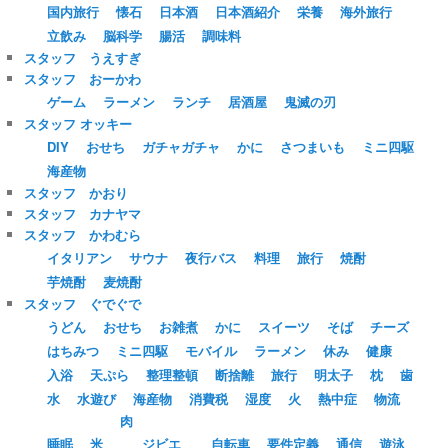
国内旅行
懐石
日本酒
日本酒紹介
栄養
海外旅行
立飲み
脳科学
腸活
調味料
スタッフ うえすぎ
スタッフ おーかわ
ゲーム
ラーメン
ランチ
居酒屋
鬼滅の刃
スタッフ オッキー
DIY
おせち
ガチャガチャ
かに
さつまいも
ミニ四駆
海産物
スタッフ かおり
スタッフ カナヤマ
スタッフ かわむら
イタリアン
サウナ
夜行バス
料理
旅行
焼酎
芋焼酎
麦焼酎
スタッフ ぐでぐで
うどん
おせち
お雑煮
かに
スイーツ
そば
チーズ
はちみつ
ミニ四駆
モバイル
ラーメン
休み
健康
入浴
天ぷら
整理整頓
断捨離
旅行
明太子
枕
歯
水
水遊び
海産物
消費税
湿度
火
熱中症
物流
肉
睡眠
米
ジビエ
自転車
要件定義
通信
遊泳