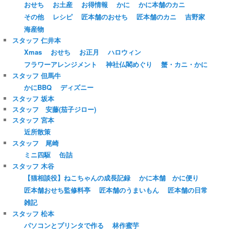
おせち
お土産
お得情報
かに
かに本舗のカニ
その他
レシピ
匠本舗のおせち
匠本舗のカニ
吉野家
海産物
スタッフ 仁井本
Xmas
おせち
お正月
ハロウィン
フラワーアレンジメント
神社仏閣めぐり
蟹・カニ・かに
スタッフ 但馬牛
かにBBQ
ディズニー
スタッフ 坂本
スタッフ 安藤(茄子ジロー)
スタッフ 宮本
近所散策
スタッフ 尾崎
ミニ四駆
缶詰
スタッフ 木谷
【猫相談役】ねこちゃんの成長記録
かに本舗 かに便り
匠本舗おせち監修料亭
匠本舗のうまいもん
匠本舗の日常
雑記
スタッフ 松本
パソコンとプリンタで作る
林作蜜芋