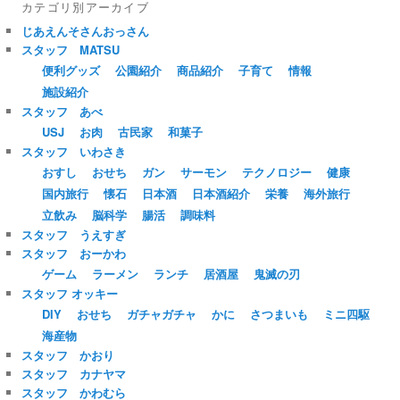
カテゴリ別アーカイブ
じあえんそさんおっさん
スタッフ MATSU
便利グッズ
公園紹介
商品紹介
子育て
情報
施設紹介
スタッフ あべ
USJ
お肉
古民家
和菓子
スタッフ いわさき
おすし
おせち
ガン
サーモン
テクノロジー
健康
国内旅行
懐石
日本酒
日本酒紹介
栄養
海外旅行
立飲み
脳科学
腸活
調味料
スタッフ うえすぎ
スタッフ おーかわ
ゲーム
ラーメン
ランチ
居酒屋
鬼滅の刃
スタッフ オッキー
DIY
おせち
ガチャガチャ
かに
さつまいも
ミニ四駆
海産物
スタッフ かおり
スタッフ カナヤマ
スタッフ かわむら