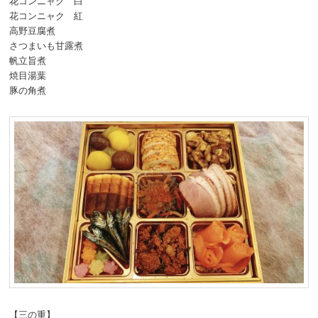
花コンニャク 白
花コンニャク 紅
高野豆腐煮
さつまいも甘露煮
帆立旨煮
焼目湯葉
豚の角煮
【三の重】