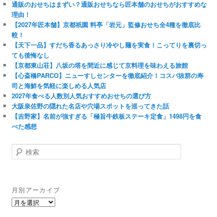
通販のおせちはまずい？通販おせちなら匠本舗のおせちがおすすめな
理由！
【2027年匠本舗】京都祇園 料亭「岩元」監修おせち全4種を徹底比
較！
【天下一品】すだち香るあっさり冷やし麺を実食！こってりを裏切っ
ても後悔なし
【京都東山荘】八坂の塔を間近に感じて京料理を味わえる旅館
【心斎橋PARCO】ニューすしセンターを徹底紹介！コスパ抜群の寿
司と海鮮を気軽に楽しめる人気店
2027年食べる人数別人気おすすめおせちの選び方
大阪泉佐野の隠れた名店や穴場スポットを巡ってきた話
【吉野家】名前が強すぎる「極旨牛鉄板ステーキ定食」1498円を食
べた感想
検
索
月別アーカイブ
月
別