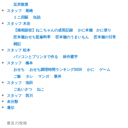
近所散策
スタッフ 尾崎
ミニ四駆
缶詰
スタッフ 木谷
【猫相談役】ねこちゃんの成長記録
かに本舗 かに便り
匠本舗おせち監修料亭
匠本舗のうまいもん
匠本舗の日常
雑記
スタッフ 松本
パソコンとプリンタで作る
林作蜜芋
スタッフ 橋本
おせち
おせち調理時間ランキング2020
かに
ゲーム
ご飯
タレ
マンガ
豚丼
スタッフ 池田
ごあいさつ
ねこ
スタッフ 西川
未分類
遺伝
最近の投稿