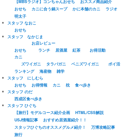
【MBSラジオ】コンちゃんおせち
おススメ商品紹介
おせち
カニに合う鍋スープ
かに本舗のカニ
ラジオ
明太子
スタッフ なおこ
おせち
スタッフ なかじま
お店レビュー
おせち
ランチ
居酒屋
紅茶
お得活動
カニ
ズワイガニ
タラバガニ
ベニズワイガニ
ポイ活
ランキング
海産物
雑学
スタッフ にしむら
おせち
お得情報
カニ
枕
食べ歩き
スタッフ のだ
西成区食べ歩き
スタッフ ひぐち
【旅行】モデルコース紹介企画
HTML/CSS解説
USJ情報記事
おすすめ居酒屋紹介！！
スタッフひぐちのオススメグルメ紹介！
万博攻略記事
旅行