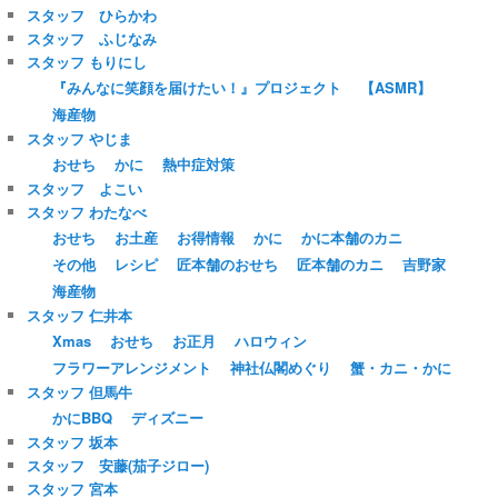
スタッフ ひらかわ
スタッフ ふじなみ
スタッフ もりにし
『みんなに笑顔を届けたい！』プロジェクト
【ASMR】
海産物
スタッフ やじま
おせち
かに
熱中症対策
スタッフ よこい
スタッフ わたなべ
おせち
お土産
お得情報
かに
かに本舗のカニ
その他
レシピ
匠本舗のおせち
匠本舗のカニ
吉野家
海産物
スタッフ 仁井本
Xmas
おせち
お正月
ハロウィン
フラワーアレンジメント
神社仏閣めぐり
蟹・カニ・かに
スタッフ 但馬牛
かにBBQ
ディズニー
スタッフ 坂本
スタッフ 安藤(茄子ジロー)
スタッフ 宮本