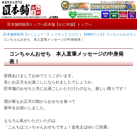
メ
かにやおせちについてのおもしろ情報や興味深い記事をお届けします。
イ
ン
メ
コ
匠本舗情報局トップへ
匠本舗【かに本舗】トップへ
匠本舗情報局【たくじょー！】
メ
イ
ン
匠本舗情報局【たくじょー！】
>
スタッフ たけだ
>
【MBSラジオ】コンちゃんおせち
>
ン
テ
イ
コンちゃんおせち 本人直筆メッセージの中身発表！
メ
ン
ニ
ツ
ン
コンちゃんおせち 本人直筆メッセージの中身発
ュ
へ
ー
コ
表！
移
動
ン
皆様あけましておめでとうございます。
良いお正月をお過ごしになられましたでしょうか。
テ
匠本舗のおせちと共にお過ごしいただけたのなら、嬉しい限りです！
ン
我が家もお正月の朝からおせちを食べて
新年をお祝いしました。
ツ
へ
もちろん私がいただいたのは
「こんちはコンちゃんおせちですょ！金色まばゆい三段重」
移