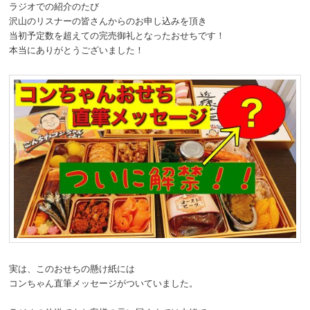
ラジオでの紹介のたび
動
沢山のリスナーの皆さんからのお申し込みを頂き
当初予定数を超えての完売御礼となったおせちです！
本当にありがとうございました！
実は、このおせちの懸け紙には
コンちゃん直筆メッセージがついていました。