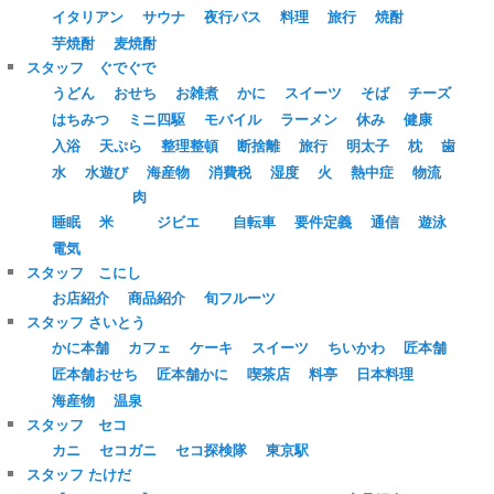
イタリアン
サウナ
夜行バス
料理
旅行
焼酎
芋焼酎
麦焼酎
スタッフ ぐでぐで
うどん
おせち
お雑煮
かに
スイーツ
そば
チーズ
はちみつ
ミニ四駆
モバイル
ラーメン
休み
健康
入浴
天ぷら
整理整頓
断捨離
旅行
明太子
枕
歯
水
水遊び
海産物
消費税
湿度
火
熱中症
物流
肉
睡眠
米
ジビエ
自転車
要件定義
通信
遊泳
電気
スタッフ こにし
お店紹介
商品紹介
旬フルーツ
スタッフ さいとう
かに本舗
カフェ
ケーキ
スイーツ
ちいかわ
匠本舗
匠本舗おせち
匠本舗かに
喫茶店
料亭
日本料理
海産物
温泉
スタッフ セコ
カニ
セコガニ
セコ探検隊
東京駅
スタッフ たけだ