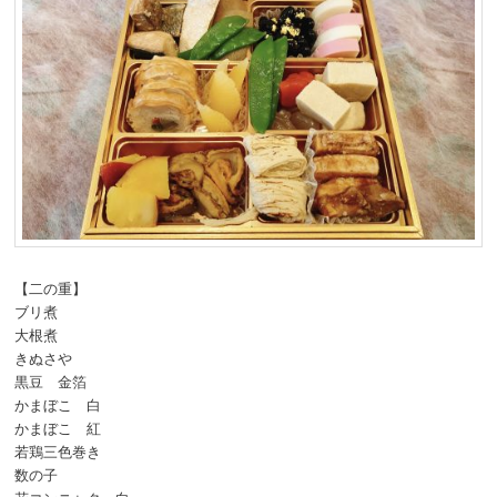
【二の重】
ブリ煮
大根煮
きぬさや
黒豆 金箔
かまぼこ 白
かまぼこ 紅
若鶏三色巻き
数の子