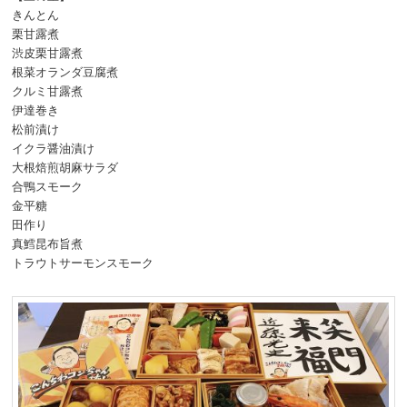
きんとん
栗甘露煮
渋皮栗甘露煮
根菜オランダ豆腐煮
クルミ甘露煮
伊達巻き
松前漬け
イクラ醤油漬け
大根焙煎胡麻サラダ
合鴨スモーク
金平糖
田作り
真鱈昆布旨煮
トラウトサーモンスモーク