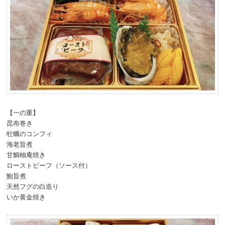
【一の重】
昆布巻き
牡蠣のコンフィ
海老旨煮
甘鯛柚庵焼き
ローストビーフ（ソース付）
鮑旨煮
天然フグの白造り
いか黄金焼き