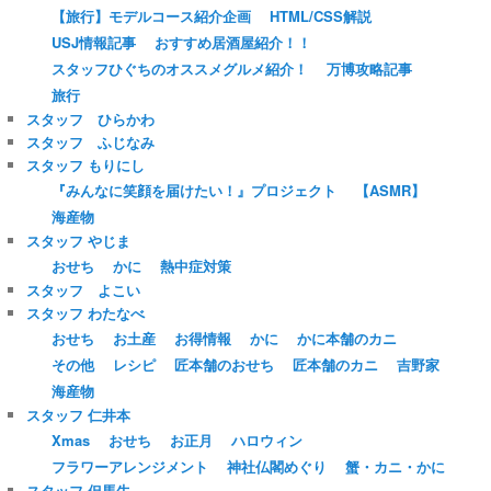
【旅行】モデルコース紹介企画
HTML/CSS解説
USJ情報記事
おすすめ居酒屋紹介！！
スタッフひぐちのオススメグルメ紹介！
万博攻略記事
旅行
スタッフ ひらかわ
スタッフ ふじなみ
スタッフ もりにし
『みんなに笑顔を届けたい！』プロジェクト
【ASMR】
海産物
スタッフ やじま
おせち
かに
熱中症対策
スタッフ よこい
スタッフ わたなべ
おせち
お土産
お得情報
かに
かに本舗のカニ
その他
レシピ
匠本舗のおせち
匠本舗のカニ
吉野家
海産物
スタッフ 仁井本
Xmas
おせち
お正月
ハロウィン
フラワーアレンジメント
神社仏閣めぐり
蟹・カニ・かに
スタッフ 但馬牛