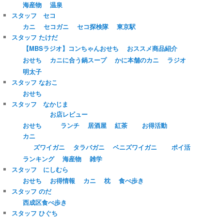
海産物
温泉
スタッフ セコ
カニ
セコガニ
セコ探検隊
東京駅
スタッフ たけだ
【MBSラジオ】コンちゃんおせち
おススメ商品紹介
おせち
カニに合う鍋スープ
かに本舗のカニ
ラジオ
明太子
スタッフ なおこ
おせち
スタッフ なかじま
お店レビュー
おせち
ランチ
居酒屋
紅茶
お得活動
カニ
ズワイガニ
タラバガニ
ベニズワイガニ
ポイ活
ランキング
海産物
雑学
スタッフ にしむら
おせち
お得情報
カニ
枕
食べ歩き
スタッフ のだ
西成区食べ歩き
スタッフ ひぐち