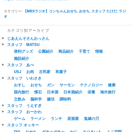
カテゴリー:
【MBSラジオ】コンちゃんおせち
,
おせち
,
スタッフ たけだ
,
ラジ
オ
カテゴリ別アーカイブ
じあえんそさんおっさん
スタッフ MATSU
便利グッズ
公園紹介
商品紹介
子育て
情報
施設紹介
スタッフ あべ
USJ
お肉
古民家
和菓子
スタッフ いわさき
おすし
おせち
ガン
サーモン
テクノロジー
健康
国内旅行
懐石
日本酒
日本酒紹介
栄養
海外旅行
立飲み
脳科学
腸活
調味料
スタッフ うえすぎ
スタッフ おーかわ
ゲーム
ラーメン
ランチ
居酒屋
鬼滅の刃
スタッフ オッキー
DIY
おせち
ガチャガチャ
かに
さつまいも
ミニ四駆