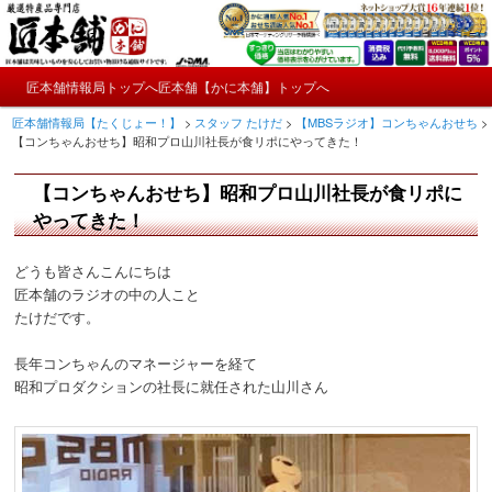
メ
かにやおせちについてのおもしろ情報や興味深い記事をお届けします。
イ
ン
メ
コ
匠本舗情報局トップへ
匠本舗【かに本舗】トップへ
匠本舗情報局【たくじょー！】
メ
イ
ン
匠本舗情報局【たくじょー！】
>
スタッフ たけだ
>
【MBSラジオ】コンちゃんおせち
>
ン
テ
イ
【コンちゃんおせち】昭和プロ山川社長が食リポにやってきた！
メ
ン
ニ
ツ
ン
【コンちゃんおせち】昭和プロ山川社長が食リポに
ュ
へ
ー
コ
やってきた！
移
動
ン
どうも皆さんこんにちは
匠本舗のラジオの中の人こと
テ
たけだです。
ン
長年コンちゃんのマネージャーを経て
昭和プロダクションの社長に就任された山川さん
ツ
へ
移