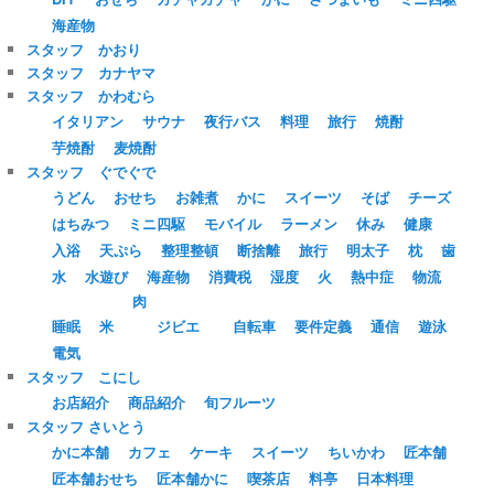
海産物
スタッフ かおり
スタッフ カナヤマ
スタッフ かわむら
イタリアン
サウナ
夜行バス
料理
旅行
焼酎
芋焼酎
麦焼酎
スタッフ ぐでぐで
うどん
おせち
お雑煮
かに
スイーツ
そば
チーズ
はちみつ
ミニ四駆
モバイル
ラーメン
休み
健康
入浴
天ぷら
整理整頓
断捨離
旅行
明太子
枕
歯
水
水遊び
海産物
消費税
湿度
火
熱中症
物流
肉
睡眠
米
ジビエ
自転車
要件定義
通信
遊泳
電気
スタッフ こにし
お店紹介
商品紹介
旬フルーツ
スタッフ さいとう
かに本舗
カフェ
ケーキ
スイーツ
ちいかわ
匠本舗
匠本舗おせち
匠本舗かに
喫茶店
料亭
日本料理