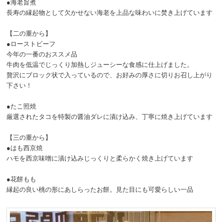
●海老旨煮
長寿の縁起物として欠かせない海老を上品な味わいに焚き上げています
【二の重から】
●ローストビーフ
今年の一番のおススメ品
牛肉を低温でじっくり加熱しジューシーな食感に仕上げました。
贅沢にブロック状で入っているので、お好みの厚さに切りお召し上がり
下さい！
●たこ照焼
厳選されたタコを特製の醤油ダレに漬け込み、丁寧に焼き上げています
【三の重から】
●はも西京焼
ハモを西京味噌に漬け込みじっくりと柔らかく焼き上げています
●花餅もも
縁起の良い桃の形にあしらったお餅。見た目にも可愛らしい一品