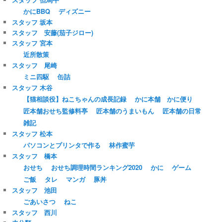
かにBBQ
ディズニー
スタッフ 坂本
スタッフ 安藤(茄子ジロー)
スタッフ 宮本
近所散策
スタッフ 尾崎
ミニ四駆
缶詰
スタッフ 木谷
【猫相談役】ねこちゃんの成長記録
かに本舗 かに便り
匠本舗おせち監修料亭
匠本舗のうまいもん
匠本舗の日常
雑記
スタッフ 松本
パソコンとプリンタで作る
林作蜜芋
スタッフ 橋本
おせち
おせち調理時間ランキング2020
かに
ゲーム
ご飯
タレ
マンガ
豚丼
スタッフ 池田
ごあいさつ
ねこ
スタッフ 西川