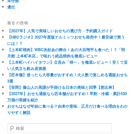
未分類
遺伝
最近の投稿
【2027年】人気で美味しいおせちの選び方・予約購入ガイド
【HBCラジオ】2027年度版ナルミッツおせち発売中！最安値で買う
には！？
【上本町焼肉】WBC決起会の舞台！あの大谷翔平も食べた！？「明
月館 上本町本店」で味わう絶品焼肉を徹底レビュー
【上本町ハイハイタウン】立呑み「得一」を徹底レビュー！安くて旨
い人気立ち飲み居酒屋
【匠本舗】迷ったら大容量がおすすめ！大人数で楽しめる通販おせち
3選
【笹岡】魯山人の系譜が手掛ける日本の美味と四季【恵比寿】
【2027年】おせち通販なら匠本舗がおすすめ！早割・冷蔵・累計530
万個の実績を紹介
おせちはなぜ年始に食べる？由来や意味、正月だけ食べる理由をわか
りやすく解説
検
索