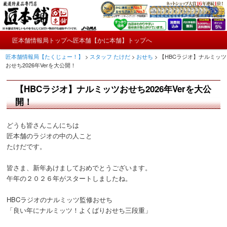
メ
かにやおせちについてのおもしろ情報や興味深い記事をお届けします。
イ
ン
メ
コ
匠本舗情報局トップへ
匠本舗【かに本舗】トップへ
匠本舗情報局【たくじょー！】
メ
イ
ン
匠本舗情報局【たくじょー！】
>
スタッフ たけだ
>
おせち
>
【HBCラジオ】ナルミッツ
ン
テ
イ
おせち2026年Verを大公開！
メ
ン
ニ
ツ
ン
【HBCラジオ】ナルミッツおせち2026年Verを大公
ュ
へ
ー
コ
開！
移
動
ン
どうも皆さんこんにちは
匠本舗のラジオの中の人こと
テ
たけだです。
ン
皆さま、新年あけましておめでとうございます。
午年の２０２６年がスタートしましたね。
ツ
へ
HBCラジオのナルミッツ監修おせち
「良い年にナルミッツ！よくばりおせち三段重」
移