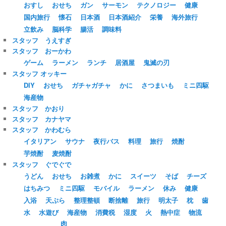
おすし
おせち
ガン
サーモン
テクノロジー
健康
国内旅行
懐石
日本酒
日本酒紹介
栄養
海外旅行
立飲み
脳科学
腸活
調味料
スタッフ うえすぎ
スタッフ おーかわ
ゲーム
ラーメン
ランチ
居酒屋
鬼滅の刃
スタッフ オッキー
DIY
おせち
ガチャガチャ
かに
さつまいも
ミニ四駆
海産物
スタッフ かおり
スタッフ カナヤマ
スタッフ かわむら
イタリアン
サウナ
夜行バス
料理
旅行
焼酎
芋焼酎
麦焼酎
スタッフ ぐでぐで
うどん
おせち
お雑煮
かに
スイーツ
そば
チーズ
はちみつ
ミニ四駆
モバイル
ラーメン
休み
健康
入浴
天ぷら
整理整頓
断捨離
旅行
明太子
枕
歯
水
水遊び
海産物
消費税
湿度
火
熱中症
物流
肉