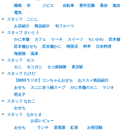
睡眠
米
ジビエ
自転車
要件定義
通信
遊泳
電気
スタッフ こにし
お店紹介
商品紹介
旬フルーツ
スタッフ さいとう
かに本舗
カフェ
ケーキ
スイーツ
ちいかわ
匠本舗
匠本舗おせち
匠本舗かに
喫茶店
料亭
日本料理
海産物
温泉
スタッフ セコ
カニ
セコガニ
セコ探検隊
東京駅
スタッフ たけだ
【MBSラジオ】コンちゃんおせち
おススメ商品紹介
おせち
カニに合う鍋スープ
かに本舗のカニ
ラジオ
明太子
スタッフ なおこ
おせち
スタッフ なかじま
お店レビュー
おせち
ランチ
居酒屋
紅茶
お得活動