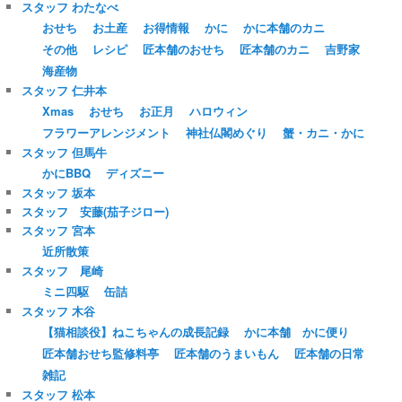
スタッフ わたなべ
おせち
お土産
お得情報
かに
かに本舗のカニ
その他
レシピ
匠本舗のおせち
匠本舗のカニ
吉野家
海産物
スタッフ 仁井本
Xmas
おせち
お正月
ハロウィン
フラワーアレンジメント
神社仏閣めぐり
蟹・カニ・かに
スタッフ 但馬牛
かにBBQ
ディズニー
スタッフ 坂本
スタッフ 安藤(茄子ジロー)
スタッフ 宮本
近所散策
スタッフ 尾崎
ミニ四駆
缶詰
スタッフ 木谷
【猫相談役】ねこちゃんの成長記録
かに本舗 かに便り
匠本舗おせち監修料亭
匠本舗のうまいもん
匠本舗の日常
雑記
スタッフ 松本