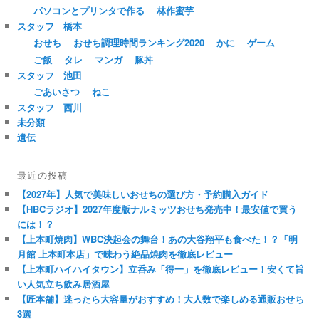
パソコンとプリンタで作る
林作蜜芋
スタッフ 橋本
おせち
おせち調理時間ランキング2020
かに
ゲーム
ご飯
タレ
マンガ
豚丼
スタッフ 池田
ごあいさつ
ねこ
スタッフ 西川
未分類
遺伝
最近の投稿
【2027年】人気で美味しいおせちの選び方・予約購入ガイド
【HBCラジオ】2027年度版ナルミッツおせち発売中！最安値で買う
には！？
【上本町焼肉】WBC決起会の舞台！あの大谷翔平も食べた！？「明
月館 上本町本店」で味わう絶品焼肉を徹底レビュー
【上本町ハイハイタウン】立呑み「得一」を徹底レビュー！安くて旨
い人気立ち飲み居酒屋
【匠本舗】迷ったら大容量がおすすめ！大人数で楽しめる通販おせち
3選