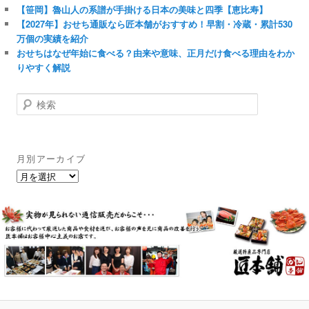
【笹岡】魯山人の系譜が手掛ける日本の美味と四季【恵比寿】
【2027年】おせち通販なら匠本舗がおすすめ！早割・冷蔵・累計530
万個の実績を紹介
おせちはなぜ年始に食べる？由来や意味、正月だけ食べる理由をわか
りやすく解説
検
索
月別アーカイブ
月
別
ア
ー
カ
イ
ブ