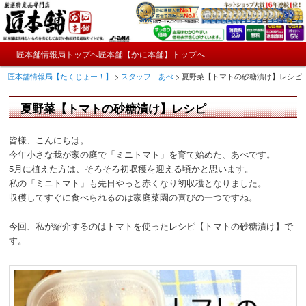
メ
かにやおせちについてのおもしろ情報や興味深い記事をお届けします。
イ
ン
メ
コ
匠本舗情報局トップへ
匠本舗【かに本舗】トップへ
匠本舗情報局【たくじょー！】
メ
イ
ン
匠本舗情報局【たくじょー！】
>
スタッフ あべ
>
夏野菜【トマトの砂糖漬け】レシピ
ン
テ
イ
メ
ン
ニ
夏野菜【トマトの砂糖漬け】レシピ
ツ
ン
ュ
へ
ー
コ
移
皆様、こんにちは。
動
今年小さな我が家の庭で「ミニトマト」を育て始めた、あべです。
ン
5月に植えた方は、そろそろ初収穫を迎える頃かと思います。
私の「ミニトマト」も先日やっと赤くなり初収穫となりました。
テ
収穫してすぐに食べられるのは家庭菜園の喜びの一つですね。
ン
今回、私が紹介するのはトマトを使ったレシピ【トマトの砂糖漬け】で
す。
ツ
へ
移