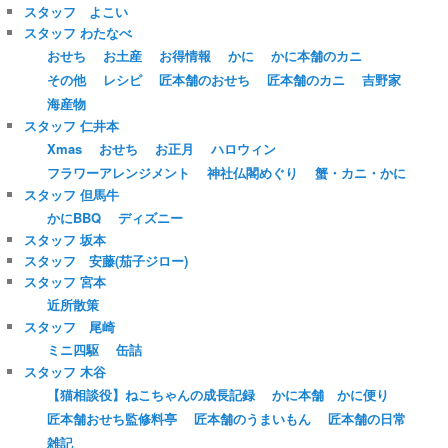
スタッフ よこい
スタッフ わたなべ
おせち
お土産
お得情報
かに
かに本舗のカニ
その他
レシピ
匠本舗のおせち
匠本舗のカニ
吉野家
海産物
スタッフ 仁井本
Xmas
おせち
お正月
ハロウィン
フラワーアレンジメント
神社仏閣めぐり
蟹・カニ・かに
スタッフ 但馬牛
かにBBQ
ディズニー
スタッフ 坂本
スタッフ 安藤(茄子ジロー)
スタッフ 宮本
近所散策
スタッフ 尾崎
ミニ四駆
缶詰
スタッフ 木谷
【猫相談役】ねこちゃんの成長記録
かに本舗 かに便り
匠本舗おせち監修料亭
匠本舗のうまいもん
匠本舗の日常
雑記