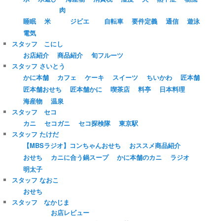
肉
睡眠
米
ジビエ
自転車
要件定義
通信
遊泳
電気
スタッフ こにし
お店紹介
商品紹介
旬フルーツ
スタッフ さいとう
かに本舗
カフェ
ケーキ
スイーツ
ちいかわ
匠本舗
匠本舗おせち
匠本舗かに
喫茶店
料亭
日本料理
海産物
温泉
スタッフ セコ
カニ
セコガニ
セコ探検隊
東京駅
スタッフ たけだ
【MBSラジオ】コンちゃんおせち
おススメ商品紹介
おせち
カニに合う鍋スープ
かに本舗のカニ
ラジオ
明太子
スタッフ なおこ
おせち
スタッフ なかじま
お店レビュー