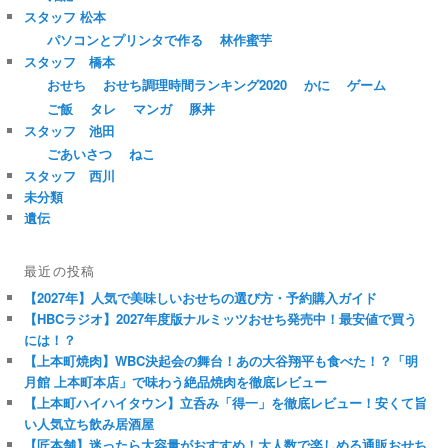
スタッフ 松本
パソコンとプリンタで作る
林作蜜芋
スタッフ 橋本
おせち
おせち調理時間ランキング2020
かに
ゲーム
ご飯
タレ
マンガ
豚丼
スタッフ 池田
ごあいさつ
ねこ
スタッフ 西川
未分類
遺伝
最近の投稿
【2027年】人気で美味しいおせちの選び方・予約購入ガイド
【HBCラジオ】2027年度版ナルミッツおせち発売中！最安値で買う
には！？
【上本町焼肉】WBC決起会の舞台！あの大谷翔平も食べた！？「明
月館 上本町本店」で味わう絶品焼肉を徹底レビュー
【上本町ハイハイタウン】立呑み「得一」を徹底レビュー！安くて旨
い人気立ち飲み居酒屋
【匠本舗】迷ったら大容量がおすすめ！大人数で楽しめる通販おせち