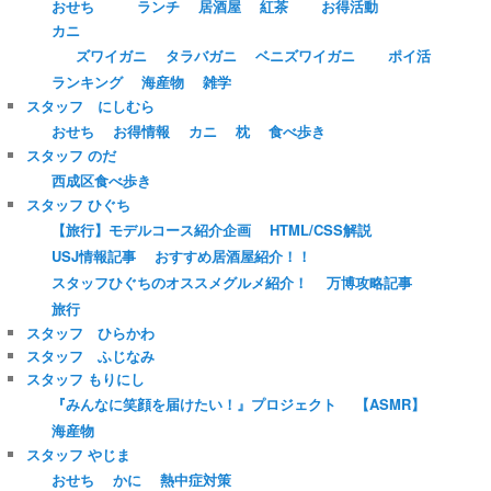
おせち
ランチ
居酒屋
紅茶
お得活動
カニ
ズワイガニ
タラバガニ
ベニズワイガニ
ポイ活
ランキング
海産物
雑学
スタッフ にしむら
おせち
お得情報
カニ
枕
食べ歩き
スタッフ のだ
西成区食べ歩き
スタッフ ひぐち
【旅行】モデルコース紹介企画
HTML/CSS解説
USJ情報記事
おすすめ居酒屋紹介！！
スタッフひぐちのオススメグルメ紹介！
万博攻略記事
旅行
スタッフ ひらかわ
スタッフ ふじなみ
スタッフ もりにし
『みんなに笑顔を届けたい！』プロジェクト
【ASMR】
海産物
スタッフ やじま
おせち
かに
熱中症対策