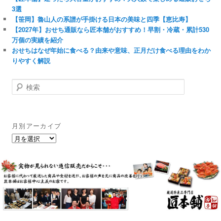
3選
【笹岡】魯山人の系譜が手掛ける日本の美味と四季【恵比寿】
【2027年】おせち通販なら匠本舗がおすすめ！早割・冷蔵・累計530
万個の実績を紹介
おせちはなぜ年始に食べる？由来や意味、正月だけ食べる理由をわか
りやすく解説
検
索
月別アーカイブ
月
別
ア
ー
カ
イ
ブ