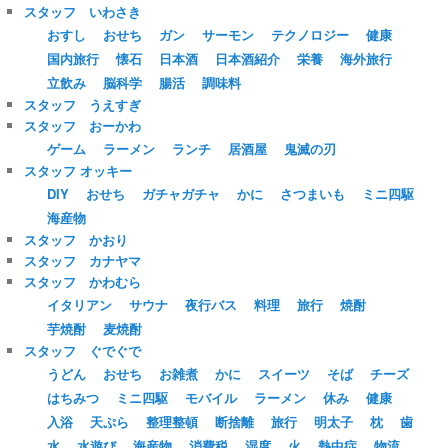
スタッフ いわさき
おすし
おせち
ガン
サーモン
テクノロジー
健康
国内旅行
懐石
日本酒
日本酒紹介
栄養
海外旅行
立飲み
脳科学
腸活
調味料
スタッフ うえすぎ
スタッフ おーかわ
ゲーム
ラーメン
ランチ
居酒屋
鬼滅の刃
スタッフ オッキー
DIY
おせち
ガチャガチャ
かに
さつまいも
ミニ四駆
海産物
スタッフ かおり
スタッフ カナヤマ
スタッフ かわむら
イタリアン
サウナ
夜行バス
料理
旅行
焼酎
芋焼酎
麦焼酎
スタッフ ぐでぐで
うどん
おせち
お雑煮
かに
スイーツ
そば
チーズ
はちみつ
ミニ四駆
モバイル
ラーメン
休み
健康
入浴
天ぷら
整理整頓
断捨離
旅行
明太子
枕
歯
水
水遊び
海産物
消費税
湿度
火
熱中症
物流