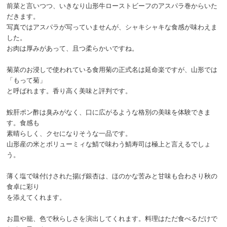
前菜と言いつつ、いきなり山形牛ローストビーフのアスパラ巻からいた
だきます。
写真ではアスパラが写っていませんが、シャキシャキな食感が味わえま
した。
お肉は厚みがあって、且つ柔らかいですね。
菊菜のお浸しで使われている食用菊の正式名は延命楽ですが、山形では
「もって菊」
と呼ばれます。香り高く美味と評判です。
鮟肝ポン酢は臭みがなく、口に広がるような格別の美味を体験できま
す。食感も
素晴らしく、クセになりそうな一品です。
山形産の米とボリューミィな鯖で味わう鯖寿司は極上と言えるでしょ
う。
薄く塩で味付けされた揚げ銀杏は、ほのかな苦みと甘味も合わさり秋の
食卓に彩り
を添えてくれます。
お皿や籠、色で秋らしさを演出してくれます。料理はただ食べるだけで