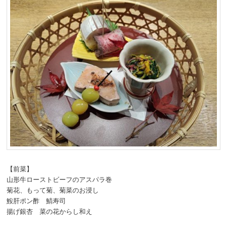
【前菜】
山形牛ローストビーフのアスパラ巻
菊花、もって菊、菊菜のお浸し
鮟肝ポン酢 鯖寿司
揚げ銀杏 菜の花からし和え