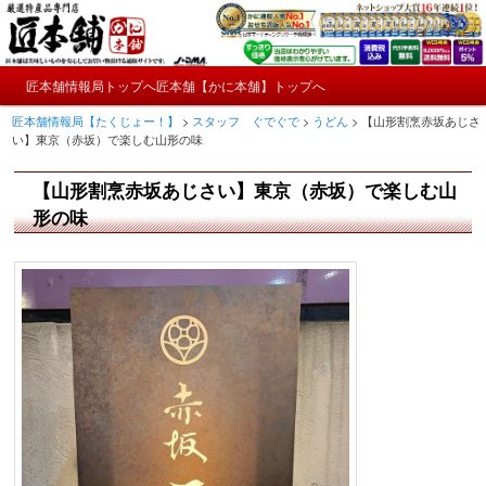
メ
かにやおせちについてのおもしろ情報や興味深い記事をお届けします。
イ
ン
メ
コ
匠本舗情報局トップへ
匠本舗【かに本舗】トップへ
匠本舗情報局【たくじょー！】
メ
イ
ン
匠本舗情報局【たくじょー！】
>
スタッフ ぐでぐで
>
うどん
>
【山形割烹赤坂あじさ
ン
テ
イ
い】東京（赤坂）で楽しむ山形の味
メ
ン
ニ
ツ
ン
【山形割烹赤坂あじさい】東京（赤坂）で楽しむ山
ュ
へ
ー
コ
形の味
移
動
ン
テ
ン
ツ
へ
移