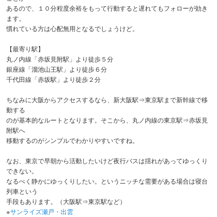
あるので、１０分程度余裕をもって行動すると遅れてもフォローが効き
ます。
慣れている方は心配無用となるでしょうけど。
【最寄り駅】
丸ノ内線「赤坂見附駅」より徒歩５分
銀座線「溜池山王駅」より徒歩６分
千代田線「赤坂駅」より徒歩２分
ちなみに大阪からアクセスするなら、新大阪駅⇒東京駅まで新幹線で移
動する
のが基本的なルートとなります。そこから、丸ノ内線の東京駅⇒赤坂見
附駅へ
移動するのがシンプルでわかりやすいですね。
なお、東京で早朝から活動したいけど夜行バスは揺れがあってゆっくり
できない。
なるべく静かにゆっくりしたい。というニッチな需要がある場合は寝台
列車という
手段もあります。（大阪駅⇒東京駅など）
※
サンライズ瀬戸・出雲