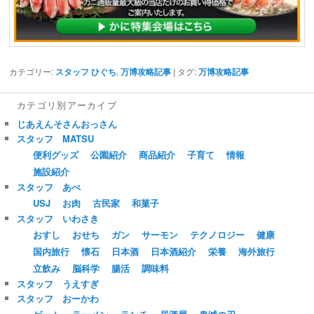
カテゴリー:
スタッフ ひぐち
,
万博攻略記事
| タグ:
万博攻略記事
カテゴリ別アーカイブ
じあえんそさんおっさん
スタッフ MATSU
便利グッズ
公園紹介
商品紹介
子育て
情報
施設紹介
スタッフ あべ
USJ
お肉
古民家
和菓子
スタッフ いわさき
おすし
おせち
ガン
サーモン
テクノロジー
健康
国内旅行
懐石
日本酒
日本酒紹介
栄養
海外旅行
立飲み
脳科学
腸活
調味料
スタッフ うえすぎ
スタッフ おーかわ