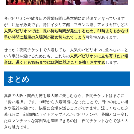
各パビリオンや飲食店の営業時間は基本的に21時までとなっています
が、注意が必要です。特にイタリア館、フランス館、アメリカ館などの
人気パビリオンでは、長い待ち時間が発生するため、21時よりもかなり
早い時間に新規の入場列が締め切られてしまう
可能性があります。
せっかく夜間チケットで入場しても、人気のパビリオンに並べない…と
いう事態を避けるためにも、これらの
人気パビリオンに立ち寄りたい場
合は、遅くとも19時までには列に並ぶことを強くおすすめ
します。
まとめ
真夏の大阪・関西万博を最大限に楽しむなら、夜間チケットはまさに
「賢い選択」です。
16時から入場可能になったことで、日中の厳しい暑
さや混雑を避けて、快適に会場を巡ることができます。涼しくなった夕
暮れ時に、幻想的にライトアップされたパビリオンや、昼間とは一変し
たロマンチックな雰囲気を満喫できるのは、夜間チケットならではの大
きな魅力です。