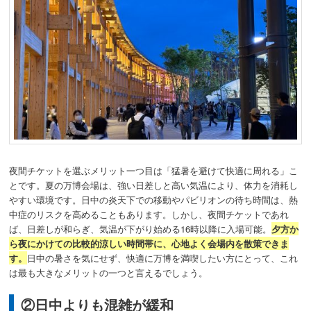
夜間チケットを選ぶメリット一つ目は「猛暑を避けて快適に周れる」こ
とです。夏の万博会場は、強い日差しと高い気温により、体力を消耗し
やすい環境です。日中の炎天下での移動やパビリオンの待ち時間は、熱
中症のリスクを高めることもあります。しかし、夜間チケットであれ
ば、日差しが和らぎ、気温が下がり始める16時以降に入場可能。
夕方か
ら夜にかけての比較的涼しい時間帯に、心地よく会場内を散策できま
す。
日中の暑さを気にせず、快適に万博を満喫したい方にとって、これ
は最も大きなメリットの一つと言えるでしょう。
②日中よりも混雑が緩和