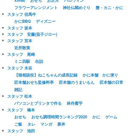
Xmas
おせち
お正月
ハロウィン
フラワーアレンジメント
神社仏閣めぐり
蟹・カニ・かに
スタッフ 但馬牛
かにBBQ
ディズニー
スタッフ 坂本
スタッフ 安藤(茄子ジロー)
スタッフ 宮本
近所散策
スタッフ 尾崎
ミニ四駆
缶詰
スタッフ 木谷
【猫相談役】ねこちゃんの成長記録
かに本舗 かに便り
匠本舗おせち監修料亭
匠本舗のうまいもん
匠本舗の日常
雑記
スタッフ 松本
パソコンとプリンタで作る
林作蜜芋
スタッフ 橋本
おせち
おせち調理時間ランキング2020
かに
ゲーム
ご飯
タレ
マンガ
豚丼
スタッフ 池田