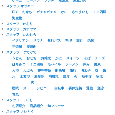
ゲーム
ラーメン
ランチ
居酒屋
鬼滅の刃
スタッフ オッキー
DIY
おせち
ガチャガチャ
かに
さつまいも
ミニ四駆
海産物
スタッフ かおり
スタッフ カナヤマ
スタッフ かわむら
イタリアン
サウナ
夜行バス
料理
旅行
焼酎
芋焼酎
麦焼酎
スタッフ ぐでぐで
うどん
おせち
お雑煮
かに
スイーツ
そば
チーズ
はちみつ
ミニ四駆
モバイル
ラーメン
休み
健康
入浴
天ぷら
整理整頓
断捨離
旅行
明太子
枕
歯
水
水遊び
海産物
消費税
湿度
火
熱中症
物流
肉
睡眠
米
ジビエ
自転車
要件定義
通信
遊泳
電気
スタッフ こにし
お店紹介
商品紹介
旬フルーツ
スタッフ さいとう