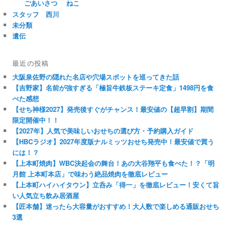
ごあいさつ
ねこ
スタッフ 西川
未分類
遺伝
最近の投稿
大阪泉佐野の隠れた名店や穴場スポットを巡ってきた話
【吉野家】名前が強すぎる「極旨牛鉄板ステーキ定食」1498円を食
べた感想
【せち神様2027】発売後すぐがチャンス！最安値の【超早割】期間
限定開催中！！
【2027年】人気で美味しいおせちの選び方・予約購入ガイド
【HBCラジオ】2027年度版ナルミッツおせち発売中！最安値で買う
には！？
【上本町焼肉】WBC決起会の舞台！あの大谷翔平も食べた！？「明
月館 上本町本店」で味わう絶品焼肉を徹底レビュー
【上本町ハイハイタウン】立呑み「得一」を徹底レビュー！安くて旨
い人気立ち飲み居酒屋
【匠本舗】迷ったら大容量がおすすめ！大人数で楽しめる通販おせち
3選