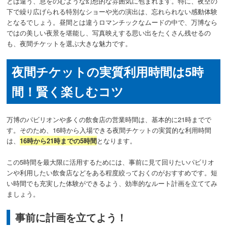
とは違う、息をのむような幻想的な雰囲気に包まれます。特に、夜空の
下で繰り広げられる特別なショーや光の演出は、忘れられない感動体験
となるでしょう。昼間とは違うロマンチックなムードの中で、万博なら
ではの美しい夜景を堪能し、写真映えする思い出をたくさん残せるの
も、夜間チケットを選ぶ大きな魅力です。
夜間チケットの実質利用時間は5時
間！賢く楽しむコツ
万博のパビリオンや多くの飲食店の営業時間は、基本的に21時までで
す。そのため、16時から入場できる夜間チケットの実質的な利用時間
は、
16時から21時までの5時間
となります。
この5時間を最大限に活用するためには、事前に見て回りたいパビリオ
ンや利用したい飲食店などをある程度絞っておくのがおすすめです。短
い時間でも充実した体験ができるよう、効率的なルート計画を立ててみ
ましょう。
事前に計画を立てよう！