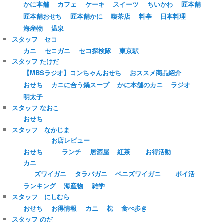
かに本舗
カフェ
ケーキ
スイーツ
ちいかわ
匠本舗
匠本舗おせち
匠本舗かに
喫茶店
料亭
日本料理
海産物
温泉
スタッフ セコ
カニ
セコガニ
セコ探検隊
東京駅
スタッフ たけだ
【MBSラジオ】コンちゃんおせち
おススメ商品紹介
おせち
カニに合う鍋スープ
かに本舗のカニ
ラジオ
明太子
スタッフ なおこ
おせち
スタッフ なかじま
お店レビュー
おせち
ランチ
居酒屋
紅茶
お得活動
カニ
ズワイガニ
タラバガニ
ベニズワイガニ
ポイ活
ランキング
海産物
雑学
スタッフ にしむら
おせち
お得情報
カニ
枕
食べ歩き
スタッフ のだ