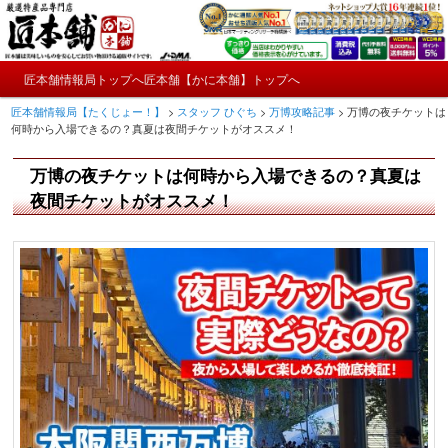
メ
かにやおせちについてのおもしろ情報や興味深い記事をお届けします。
イ
ン
メ
コ
匠本舗情報局トップへ
匠本舗【かに本舗】トップへ
匠本舗情報局【たくじょー！】
メ
イ
ン
匠本舗情報局【たくじょー！】
>
スタッフ ひぐち
>
万博攻略記事
>
万博の夜チケットは
ン
テ
イ
何時から入場できるの？真夏は夜間チケットがオススメ！
メ
ン
ニ
ツ
ン
万博の夜チケットは何時から入場できるの？真夏は
ュ
へ
ー
コ
夜間チケットがオススメ！
移
動
ン
テ
ン
ツ
へ
移