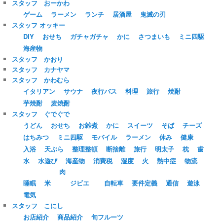
スタッフ おーかわ
ゲーム
ラーメン
ランチ
居酒屋
鬼滅の刃
スタッフ オッキー
DIY
おせち
ガチャガチャ
かに
さつまいも
ミニ四駆
海産物
スタッフ かおり
スタッフ カナヤマ
スタッフ かわむら
イタリアン
サウナ
夜行バス
料理
旅行
焼酎
芋焼酎
麦焼酎
スタッフ ぐでぐで
うどん
おせち
お雑煮
かに
スイーツ
そば
チーズ
はちみつ
ミニ四駆
モバイル
ラーメン
休み
健康
入浴
天ぷら
整理整頓
断捨離
旅行
明太子
枕
歯
水
水遊び
海産物
消費税
湿度
火
熱中症
物流
肉
睡眠
米
ジビエ
自転車
要件定義
通信
遊泳
電気
スタッフ こにし
お店紹介
商品紹介
旬フルーツ