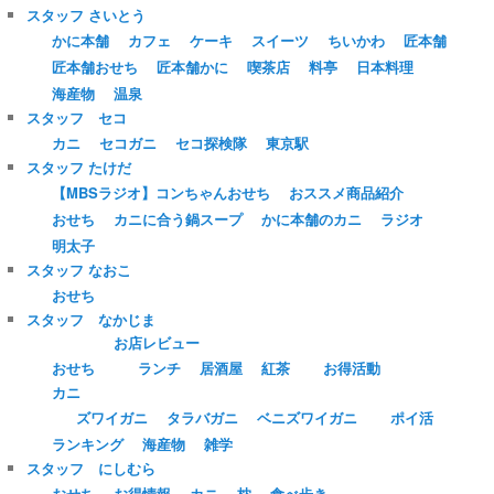
スタッフ さいとう
かに本舗
カフェ
ケーキ
スイーツ
ちいかわ
匠本舗
匠本舗おせち
匠本舗かに
喫茶店
料亭
日本料理
海産物
温泉
スタッフ セコ
カニ
セコガニ
セコ探検隊
東京駅
スタッフ たけだ
【MBSラジオ】コンちゃんおせち
おススメ商品紹介
おせち
カニに合う鍋スープ
かに本舗のカニ
ラジオ
明太子
スタッフ なおこ
おせち
スタッフ なかじま
お店レビュー
おせち
ランチ
居酒屋
紅茶
お得活動
カニ
ズワイガニ
タラバガニ
ベニズワイガニ
ポイ活
ランキング
海産物
雑学
スタッフ にしむら
おせち
お得情報
カニ
枕
食べ歩き