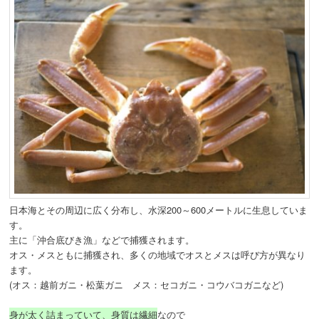
日本海とその周辺に広く分布し、水深200～600メートルに生息していま
す。
主に「沖合底びき漁」などで捕獲されます。
オス・メスともに捕獲され、多くの地域でオスとメスは呼び方が異なり
ます。
(オス：越前ガニ・松葉ガニ メス：セコガニ・コウバコガニなど)
身が太く詰まっていて、身質は繊細
なので