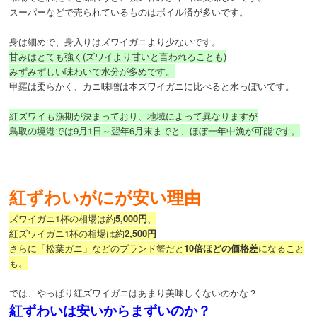
スーパーなどで売られているものはボイル済が多いです。
身は細めで、身入りはズワイガニより少ないです。
甘みはとても強く(ズワイより甘いと言われることも)
みずみずしい味わいで水分が多めです。
甲羅は柔らかく、カニ味噌は本ズワイガニに比べると水っぽいです。
紅ズワイも漁期が決まっており、地域によって異なりますが
鳥取の境港では9月1日～翌年6月末までと、ほぼ一年中漁が可能です。
紅ずわいがにが安い理由
ズワイガニ1杯の相場は約
5,000円
、
紅ズワイガニ1杯の相場は約
2,500円
さらに「松葉ガニ」などのブランド蟹だと
10倍ほどの価格差
になること
も。
では、やっぱり紅ズワイガニはあまり美味しくないのかな？
紅ずわいは安いからまずいのか？