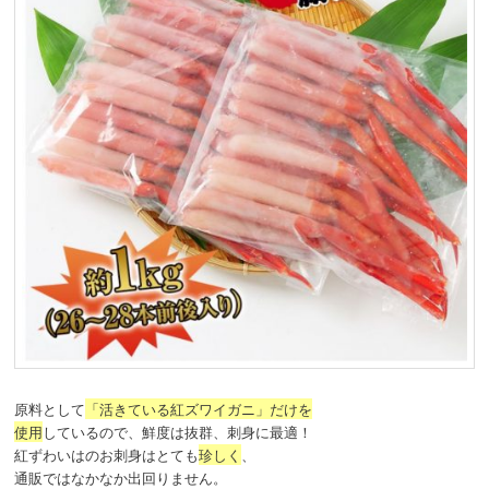
原料として
「活きている紅ズワイガニ」だけを
使用
しているので、鮮度は抜群、刺身に最適！
紅ずわいはのお刺身はとても
珍しく
、
通販ではなかなか出回りません。