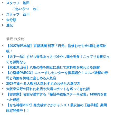
スタッフ 池田
ごあいさつ
ねこ
スタッフ 西川
未分類
遺伝
最近の投稿
【2027年匠本舗】京都祇園 料亭「岩元」監修おせち全4種を徹底比
較！
【天下一品】すだち香るあっさり冷やし麺を実食！こってりを裏切っ
ても後悔なし
【京都東山荘】八坂の塔を間近に感じて京料理を味わえる旅館
【心斎橋PARCO】ニューすしセンターを徹底紹介！コスパ抜群の寿
司と海鮮を気軽に楽しめる人気店
2027年食べる人数別人気おすすめおせちの選び方
大阪泉佐野の隠れた名店や穴場スポットを巡ってきた話
【吉野家】名前が強すぎる「極旨牛鉄板ステーキ定食」1498円を食
べた感想
【せち神様2027】発売後すぐがチャンス！最安値の【超早割】期間
限定開催中！！