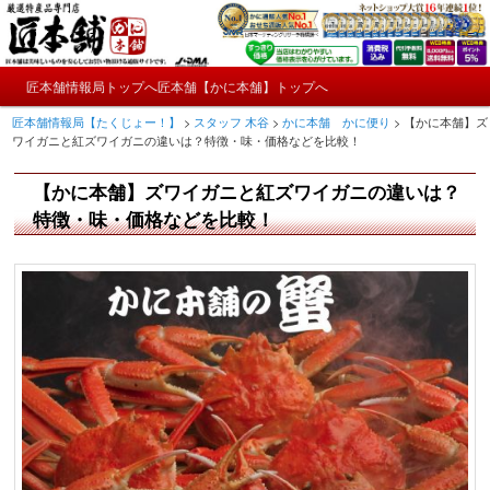
メ
かにやおせちについてのおもしろ情報や興味深い記事をお届けします。
イ
ン
メ
コ
匠本舗情報局トップへ
匠本舗【かに本舗】トップへ
匠本舗情報局【たくじょー！】
メ
イ
ン
匠本舗情報局【たくじょー！】
>
スタッフ 木谷
>
かに本舗 かに便り
>
【かに本舗】ズ
ン
テ
イ
ワイガニと紅ズワイガニの違いは？特徴・味・価格などを比較！
メ
ン
ニ
ツ
ン
【かに本舗】ズワイガニと紅ズワイガニの違いは？
ュ
へ
ー
コ
特徴・味・価格などを比較！
移
動
ン
テ
ン
ツ
へ
移