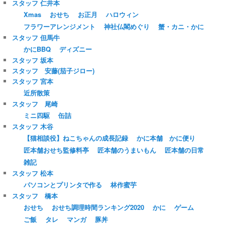
スタッフ 仁井本
Xmas
おせち
お正月
ハロウィン
フラワーアレンジメント
神社仏閣めぐり
蟹・カニ・かに
スタッフ 但馬牛
かにBBQ
ディズニー
スタッフ 坂本
スタッフ 安藤(茄子ジロー)
スタッフ 宮本
近所散策
スタッフ 尾崎
ミニ四駆
缶詰
スタッフ 木谷
【猫相談役】ねこちゃんの成長記録
かに本舗 かに便り
匠本舗おせち監修料亭
匠本舗のうまいもん
匠本舗の日常
雑記
スタッフ 松本
パソコンとプリンタで作る
林作蜜芋
スタッフ 橋本
おせち
おせち調理時間ランキング2020
かに
ゲーム
ご飯
タレ
マンガ
豚丼