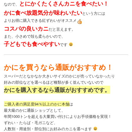
とにかくたくさんカニを食べたい！
なので、
かに食べ放題気分が味わいたい
という方には
よりお得に購入できる紅ずわいがオススメ
コスパの良いカニ
だと言えます。
また、小さめで殻も柔らかいので、
子どもでも食べやすい
です
かにを買うなら通販がおすすめ！
スーパーだとなかなか大きいサイズのかにが売っていなかったり
好みの部位などを選べるほど種類が多く並んでいないので
かにを購入するなら通販がおすすめです。
ご購入者の満足度94％以上のかに本舗
は
最大級のかに通販ショップとして、
年間1000トンを超える大量買い付けによりお手頃価格を実現！
ずわい・たらば・毛ガニなど、
人数別・用途別・部位別にお好みのカニを選べます