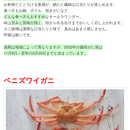
お刺身だととろける食感が、鍋だと繊細な口当たりが楽しめます。
食べ方もお鍋、ボイル、焼きがになど、
どんな食べ方もおすすめ
なオールラウンダー。
味は
甘みと旨味が強く
、殻から出る出汁までおいしく召し上がれます。
カニ味噌は濃厚な口当たりと味で、臭みはあまり感じません。
甲羅は硬いです。
漁期は地域によって異なりますが、2022年の越前がに漁は
11月6日～翌年の3月20日までと決まっています。
ベニズワイガニ