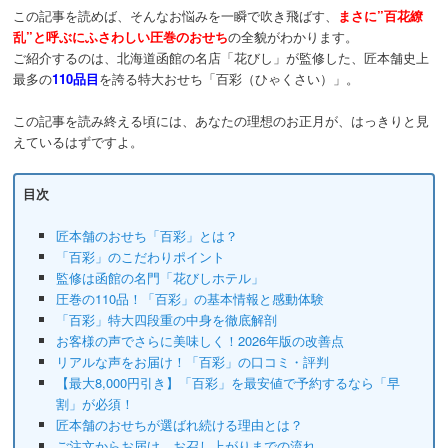
この記事を読めば、そんなお悩みを一瞬で吹き飛ばす、
まさに”百花繚
乱”と呼ぶにふさわしい圧巻のおせち
の全貌がわかります。
ご紹介するのは、北海道函館の名店「花びし」が監修した、匠本舗史上
最多の
110品目
を誇る特大おせち「百彩（ひゃくさい）」。
この記事を読み終える頃には、あなたの理想のお正月が、はっきりと見
えているはずですよ。
目次
匠本舗のおせち「百彩」とは？
「百彩」のこだわりポイント
監修は函館の名門「花びしホテル」
圧巻の110品！「百彩」の基本情報と感動体験
「百彩」特大四段重の中身を徹底解剖
お客様の声でさらに美味しく！2026年版の改善点
リアルな声をお届け！「百彩」の口コミ・評判
【最大8,000円引き】「百彩」を最安値で予約するなら「早
割」が必須！
匠本舗のおせちが選ばれ続ける理由とは？
ご注文からお届け、お召し上がりまでの流れ