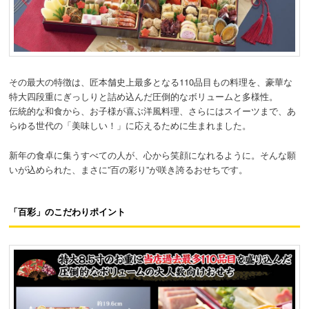
その最大の特徴は、匠本舗史上最多となる110品目もの料理を、豪華な
特大四段重にぎっしりと詰め込んだ圧倒的なボリュームと多様性。
伝統的な和食から、お子様が喜ぶ洋風料理、さらにはスイーツまで、あ
らゆる世代の「美味しい！」に応えるために生まれました。
新年の食卓に集うすべての人が、心から笑顔になれるように。そんな願
いが込められた、まさに”百の彩り”が咲き誇るおせちです。
「百彩」のこだわりポイント