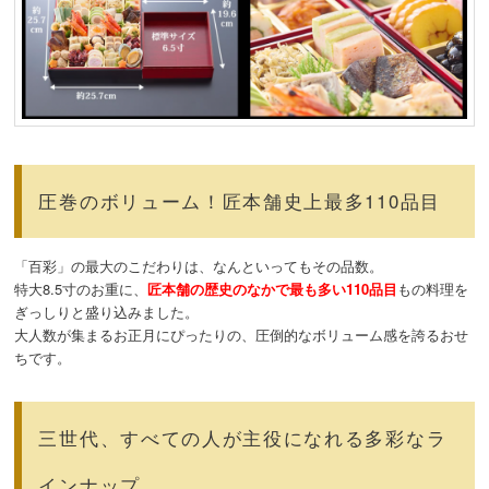
圧巻のボリューム！匠本舗史上最多110品目
「百彩」の最大のこだわりは、なんといってもその品数。
特大8.5寸のお重に、
匠本舗の歴史のなかで最も多い110品目
もの料理を
ぎっしりと盛り込みました。
大人数が集まるお正月にぴったりの、圧倒的なボリューム感を誇るおせ
ちです。
三世代、すべての人が主役になれる多彩なラ
インナップ