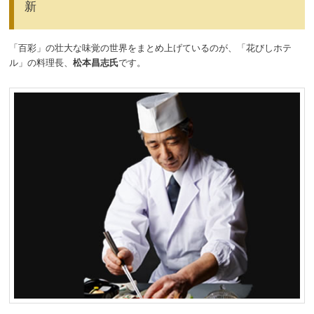
新
「百彩」の壮大な味覚の世界をまとめ上げているのが、「花びしホテ
ル」の料理長、
松本昌志氏
です。