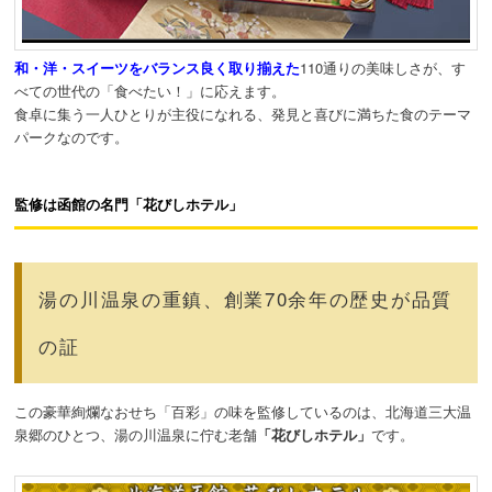
和・洋・スイーツをバランス良く取り揃えた
110通りの美味しさが、す
べての世代の「食べたい！」に応えます。
食卓に集う一人ひとりが主役になれる、発見と喜びに満ちた食のテーマ
パークなのです。
監修は函館の名門「花びしホテル」
湯の川温泉の重鎮、創業70余年の歴史が品質
の証
この豪華絢爛なおせち「百彩」の味を監修しているのは、北海道三大温
泉郷のひとつ、湯の川温泉に佇む老舗
「花びしホテル」
です。