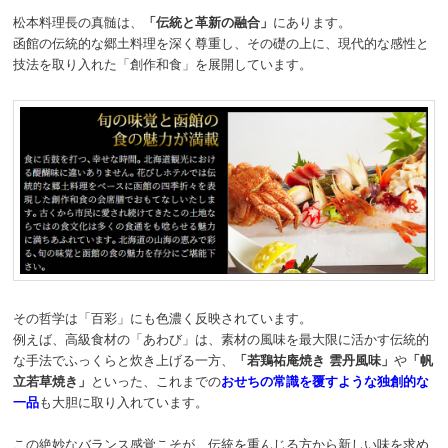
松本料理長の真髄は、
「伝統と革新の融合」
にあります。
函館の伝統的な郷土料理を深く尊重し、その礎の上に、現代的な感性と
技法を取り入れた「創作和食」を展開しています。
その哲学は「百彩」にも色濃く反映されています。
例えば、高級食材の「あわび」は、素材の風味を最大限に活かす伝統的
な手法でふっくらと炊き上げる一方、
「若鶏祐庵焼き 雲丹風味」
や
「帆
立若草焼き」
といった、これまでの
おせちの常識を覆すような独創的な
一品
も大胆に取り入れています。
この絶妙なバランス感覚こそが、伝統を重んじる方から新しい味を求め