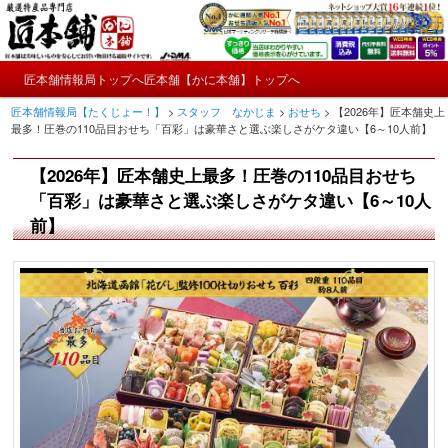
メ
かにやおせちについてのおもしろ情報や興味深い記事をお届けします。
イ
ン
メ
コ
匠本舗情報局トップへ
匠本舗【かに本舗】トップへ
匠本舗情報局【たくじょー！】
メ
イ
ン
匠本舗情報局【たくじょー！】
>
スタッフ なかじま
>
おせち
>
【2026年】匠本舗史上
ン
テ
イ
最多！圧巻の110品目おせち「百彩」は豪華さと選ぶ楽しさがケタ違い【6～10人前】
メ
ン
ニ
ツ
ン
【2026年】匠本舗史上最多！圧巻の110品目おせち
ュ
へ
ー
コ
「百彩」は豪華さと選ぶ楽しさがケタ違い【6～10人
移
動
前】
ン
テ
ン
ツ
へ
移