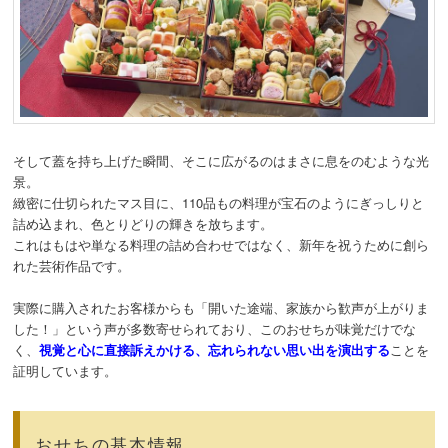
そして蓋を持ち上げた瞬間、そこに広がるのはまさに息をのむような光
景。
緻密に仕切られたマス目に、110品もの料理が宝石のようにぎっしりと
詰め込まれ、色とりどりの輝きを放ちます。
これはもはや単なる料理の詰め合わせではなく、新年を祝うために創ら
れた芸術作品です。
実際に購入されたお客様からも「開いた途端、家族から歓声が上がりま
した！」という声が多数寄せられており、このおせちが味覚だけでな
く、
視覚と心に直接訴えかける、忘れられない思い出を演出する
ことを
証明しています。
おせちの基本情報