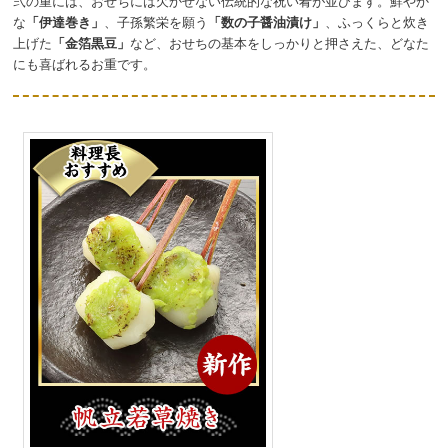
弐の重には、おせちには欠かせない伝統的な祝い肴が並びます。鮮やか
な
「伊達巻き」
、子孫繁栄を願う
「数の子醤油漬け」
、ふっくらと炊き
上げた
「金箔黒豆」
など、おせちの基本をしっかりと押さえた、どなた
にも喜ばれるお重です。