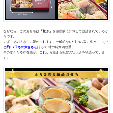
なぜなら、このおせちは
「驚き」
を徹底的に計算して設計されているか
らです。
まず、その大きさに驚かされます。一般的な6.5寸のお重に比べて、なん
と
約1.7倍もの大きさ
を誇る8.5寸の特大四段重。
その堂々たる存在感が、これから始まる祝宴の壮大さを物語っていま
す。