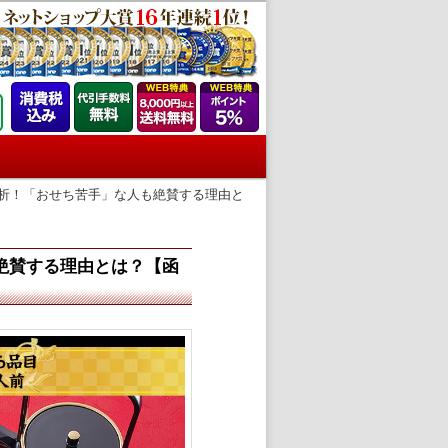
分析！「おせち苦手」な人も絶賛する理由と
も絶賛する理由とは？【函