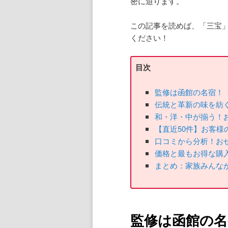
密に迫ります。
この記事を読めば、「三宝
ください！
目次
監修は函館の名宿！
伝統と革新の味を紡
和・洋・中が揃う！
【直近50件】お客
口コミから分析！お
価格と最もお得な購
まとめ：家族みんな
監修は函館の