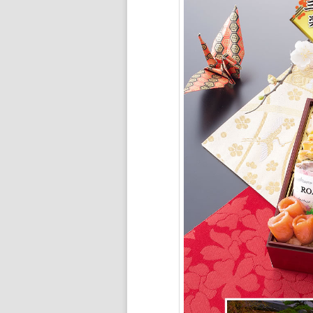
ン
ツ
へ
移
動