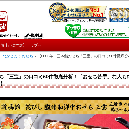
しろ情報や興味深い記事をお届けします。
【たくじょー！】
本舗【かに本舗】トップへ
 なかじま
>
おせち
>
【2026年】匠本舗おせち「三宝」の口コミ50件徹底
おせち「三宝」の口コミ50件徹底分析！「おせち苦手」な人
前】