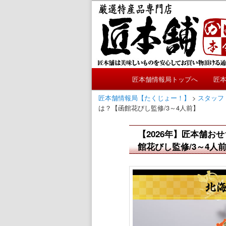
メ
かにやおせちについてのおも
イ
ン
匠本舗情報局
コ
ン
テ
メ
ン
匠本舗情報局トップへ
匠
メ
イ
ツ
ン
匠本舗情報局【たくじょー！】
>
スタッフ
へ
イ
は？【函館花びし監修/3～4人前】
メ
移
ニ
動
ン
【2026年】匠本舗
ュ
館花びし監修/3～4人
ー
コ
ン
テ