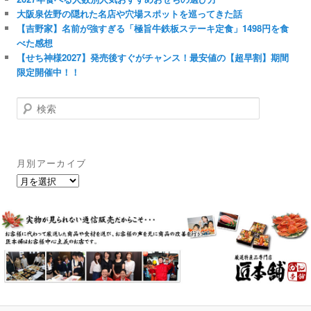
大阪泉佐野の隠れた名店や穴場スポットを巡ってきた話
【吉野家】名前が強すぎる「極旨牛鉄板ステーキ定食」1498円を食
べた感想
【せち神様2027】発売後すぐがチャンス！最安値の【超早割】期間
限定開催中！！
検
索
月別アーカイブ
月
別
ア
ー
カ
イ
ブ