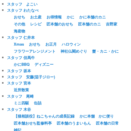
スタッフ よこい
スタッフ わたなべ
おせち
お土産
お得情報
かに
かに本舗のカニ
その他
レシピ
匠本舗のおせち
匠本舗のカニ
吉野家
海産物
スタッフ 仁井本
Xmas
おせち
お正月
ハロウィン
フラワーアレンジメント
神社仏閣めぐり
蟹・カニ・かに
スタッフ 但馬牛
かにBBQ
ディズニー
スタッフ 坂本
スタッフ 安藤(茄子ジロー)
スタッフ 宮本
近所散策
スタッフ 尾崎
ミニ四駆
缶詰
スタッフ 木谷
【猫相談役】ねこちゃんの成長記録
かに本舗 かに便り
匠本舗おせち監修料亭
匠本舗のうまいもん
匠本舗の日常
雑記