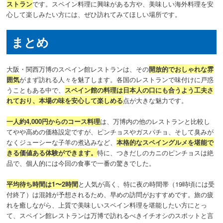
ストラン
です。スペイン料理に興味がある方や、美味しい海外料理を安
心して楽しみたい方には、ぜひ訪れてみてほしい場所です。
まとめ
大阪・関西万博のスペイン館レストランは、その
開放的でおしゃれな雰
囲気
がまず訪れる人々を魅了します。各国のレストランで味付けに戸惑
うこともある中で、
スペイン館の料理は日本人の口にも合うよう工夫さ
れており、本場の味を安心して楽しめる
点が大きな魅力です。
一人約4,000円からのコース料理
は、万博内の他のレストランと比較し
てやや高めの価格設定ですが、ピンチョスやガスパチョ、そして臭みが
なくジューシーな子羊の煮込みなど、
本格的なスペイングルメを堪能で
きる価値ある体験ができます。
特に、つきだしのカニのピンチョスは絶
品で、個人的には今回の食事で一番の驚きでした。
平均待ち時間は1〜2時間
と人気が高く、特に夜の時間帯（19時頃には受
付終了）は混雑が予想されるため、早めの訪問がおすすめです。旅の疲
れを癒しながら、上質で美味しいスペイン料理を堪能したい方にとっ
て、スペイン館レストランは万博で訪れるべきイチオシのスポットと言