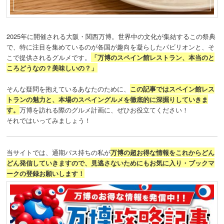
動
2025年に開催される大阪・関西万博。世界中の文化が集結するこの祭典
で、特に注目を集めているのが各国が趣向を凝らしたパビリオンと、そ
こで提供されるグルメです。
「万博のスペイン館レストラン、本当のと
ころどうなの？美味しいの？」
そんな疑問を抱えているあなたのために、
この記事ではスペイン館レス
トランの魅力と、本場のスペイングルメを徹底的に深掘りしていきま
す。
万博を訪れる際のグルメ計画に、ぜひお役立てください！
それではいってみましょう！
当サイトでは、通期パス持ちの私が
万博の超お得な情報をこれからどん
どん発信していきますので、見逃さないためにもお気に入り・ブックマ
ークの登録お願いします！