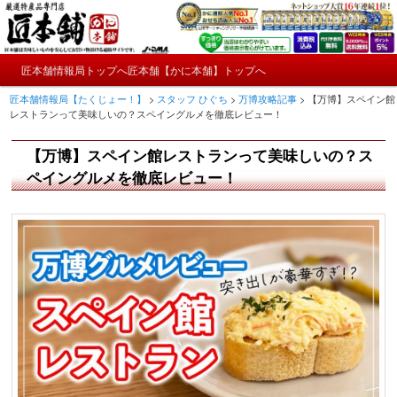
メ
かにやおせちについてのおもしろ情報や興味深い記事をお届けします。
イ
ン
メ
コ
匠本舗情報局トップへ
匠本舗【かに本舗】トップへ
匠本舗情報局【たくじょー！】
メ
イ
ン
匠本舗情報局【たくじょー！】
>
スタッフ ひぐち
>
万博攻略記事
>
【万博】スペイン館
ン
テ
イ
レストランって美味しいの？スペイングルメを徹底レビュー！
メ
ン
ニ
ツ
ン
【万博】スペイン館レストランって美味しいの？ス
ュ
へ
ー
コ
ペイングルメを徹底レビュー！
移
動
ン
テ
ン
ツ
へ
移