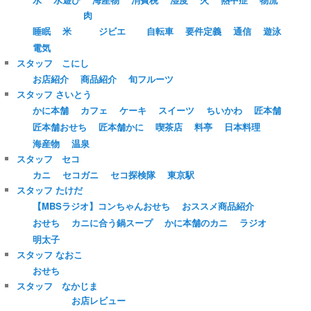
肉
睡眠
米
ジビエ
自転車
要件定義
通信
遊泳
電気
スタッフ こにし
お店紹介
商品紹介
旬フルーツ
スタッフ さいとう
かに本舗
カフェ
ケーキ
スイーツ
ちいかわ
匠本舗
匠本舗おせち
匠本舗かに
喫茶店
料亭
日本料理
海産物
温泉
スタッフ セコ
カニ
セコガニ
セコ探検隊
東京駅
スタッフ たけだ
【MBSラジオ】コンちゃんおせち
おススメ商品紹介
おせち
カニに合う鍋スープ
かに本舗のカニ
ラジオ
明太子
スタッフ なおこ
おせち
スタッフ なかじま
お店レビュー