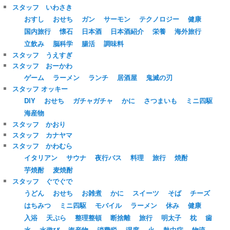
スタッフ いわさき
おすし
おせち
ガン
サーモン
テクノロジー
健康
国内旅行
懐石
日本酒
日本酒紹介
栄養
海外旅行
立飲み
脳科学
腸活
調味料
スタッフ うえすぎ
スタッフ おーかわ
ゲーム
ラーメン
ランチ
居酒屋
鬼滅の刃
スタッフ オッキー
DIY
おせち
ガチャガチャ
かに
さつまいも
ミニ四駆
海産物
スタッフ かおり
スタッフ カナヤマ
スタッフ かわむら
イタリアン
サウナ
夜行バス
料理
旅行
焼酎
芋焼酎
麦焼酎
スタッフ ぐでぐで
うどん
おせち
お雑煮
かに
スイーツ
そば
チーズ
はちみつ
ミニ四駆
モバイル
ラーメン
休み
健康
入浴
天ぷら
整理整頓
断捨離
旅行
明太子
枕
歯
水
水遊び
海産物
消費税
湿度
火
熱中症
物流