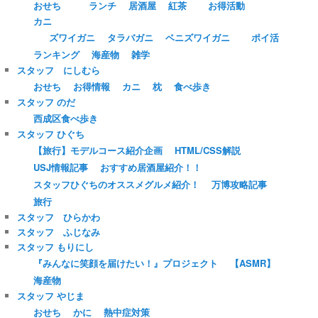
おせち
ランチ
居酒屋
紅茶
お得活動
カニ
ズワイガニ
タラバガニ
ベニズワイガニ
ポイ活
ランキング
海産物
雑学
スタッフ にしむら
おせち
お得情報
カニ
枕
食べ歩き
スタッフ のだ
西成区食べ歩き
スタッフ ひぐち
【旅行】モデルコース紹介企画
HTML/CSS解説
USJ情報記事
おすすめ居酒屋紹介！！
スタッフひぐちのオススメグルメ紹介！
万博攻略記事
旅行
スタッフ ひらかわ
スタッフ ふじなみ
スタッフ もりにし
『みんなに笑顔を届けたい！』プロジェクト
【ASMR】
海産物
スタッフ やじま
おせち
かに
熱中症対策