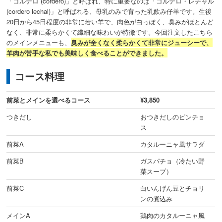
「コルデロ (cordero)」と呼ばれ、特に重要なのは「コルデロ・レチャル
(cordero lechal)」と呼ばれる、母乳のみで育った乳飲み仔羊です。生後
20日から45日程度の非常に若い羊で、肉色が白っぽく、臭みがほとんど
なく、非常に柔らかくて繊細な味わいが特徴です。
今回注文したこちら
のメインメニューも、
臭みが全くなく柔らかくて非常にジューシーで、
羊肉が苦手な私でも美味しく食べることができました。
コース料理
前菜とメインを選べるコース
¥3,850
つきだし
おつきだしのピンチョ
ス
前菜A
カタルーニャ風サラダ
前菜B
ガスパチョ（冷たい野
菜スープ）
前菜C
白いんげん豆とチョリ
ンの煮込み
メインA
鶏肉のカタルーニャ風