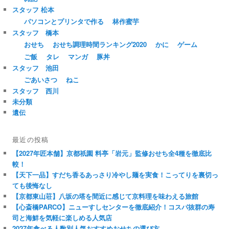
スタッフ 松本
パソコンとプリンタで作る
林作蜜芋
スタッフ 橋本
おせち
おせち調理時間ランキング2020
かに
ゲーム
ご飯
タレ
マンガ
豚丼
スタッフ 池田
ごあいさつ
ねこ
スタッフ 西川
未分類
遺伝
最近の投稿
【2027年匠本舗】京都祇園 料亭「岩元」監修おせち全4種を徹底比
較！
【天下一品】すだち香るあっさり冷やし麺を実食！こってりを裏切っ
ても後悔なし
【京都東山荘】八坂の塔を間近に感じて京料理を味わえる旅館
【心斎橋PARCO】ニューすしセンターを徹底紹介！コスパ抜群の寿
司と海鮮を気軽に楽しめる人気店
2027年食べる人数別人気おすすめおせちの選び方