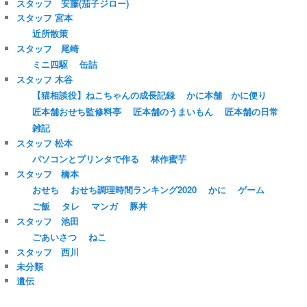
スタッフ 安藤(茄子ジロー)
スタッフ 宮本
近所散策
スタッフ 尾崎
ミニ四駆
缶詰
スタッフ 木谷
【猫相談役】ねこちゃんの成長記録
かに本舗 かに便り
匠本舗おせち監修料亭
匠本舗のうまいもん
匠本舗の日常
雑記
スタッフ 松本
パソコンとプリンタで作る
林作蜜芋
スタッフ 橋本
おせち
おせち調理時間ランキング2020
かに
ゲーム
ご飯
タレ
マンガ
豚丼
スタッフ 池田
ごあいさつ
ねこ
スタッフ 西川
未分類
遺伝