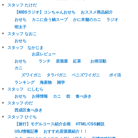
スタッフ たけだ
【MBSラジオ】コンちゃんおせち
おススメ商品紹介
おせち
カニに合う鍋スープ
かに本舗のカニ
ラジオ
明太子
スタッフ なおこ
おせち
スタッフ なかじま
お店レビュー
おせち
ランチ
居酒屋
紅茶
お得活動
カニ
ズワイガニ
タラバガニ
ベニズワイガニ
ポイ活
ランキング
海産物
雑学
スタッフ にしむら
おせち
お得情報
カニ
枕
食べ歩き
スタッフ のだ
西成区食べ歩き
スタッフ ひぐち
【旅行】モデルコース紹介企画
HTML/CSS解説
USJ情報記事
おすすめ居酒屋紹介！！