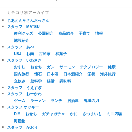
カテゴリ別アーカイブ
じあえんそさんおっさん
スタッフ MATSU
便利グッズ
公園紹介
商品紹介
子育て
情報
施設紹介
スタッフ あべ
USJ
お肉
古民家
和菓子
スタッフ いわさき
おすし
おせち
ガン
サーモン
テクノロジー
健康
国内旅行
懐石
日本酒
日本酒紹介
栄養
海外旅行
立飲み
脳科学
腸活
調味料
スタッフ うえすぎ
スタッフ おーかわ
ゲーム
ラーメン
ランチ
居酒屋
鬼滅の刃
スタッフ オッキー
DIY
おせち
ガチャガチャ
かに
さつまいも
ミニ四駆
海産物
スタッフ かおり