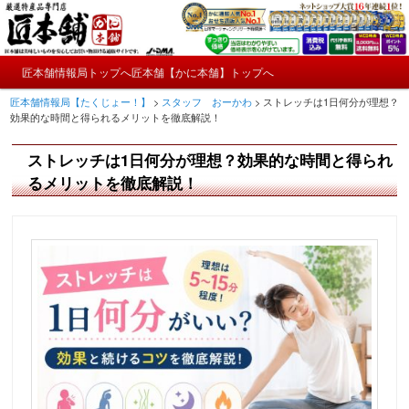
メ
かにやおせちについてのおもしろ情報や興味深い記事をお届けします。
イ
ン
メ
コ
匠本舗情報局トップへ
匠本舗【かに本舗】トップへ
匠本舗情報局【たくじょー！】
メ
イ
ン
匠本舗情報局【たくじょー！】
>
スタッフ おーかわ
>
ストレッチは1日何分が理想？
ン
テ
イ
効果的な時間と得られるメリットを徹底解説！
メ
ン
ニ
ツ
ン
ストレッチは1日何分が理想？効果的な時間と得られ
ュ
へ
ー
コ
るメリットを徹底解説！
移
動
ン
テ
ン
ツ
へ
移