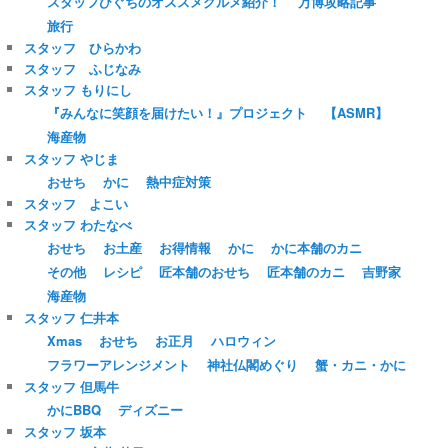
スタッフひぐちのオススメグルメ紹介！
万博攻略記事
旅行
スタッフ ひらかわ
スタッフ ふじなみ
スタッフ もりにし
『みんなに笑顔を届けたい！』プロジェクト
【ASMR】
海産物
スタッフ やじま
おせち
かに
熱中症対策
スタッフ よこい
スタッフ わたなべ
おせち
お土産
お得情報
かに
かに本舗のカニ
その他
レシピ
匠本舗のおせち
匠本舗のカニ
吉野家
海産物
スタッフ 仁井本
Xmas
おせち
お正月
ハロウィン
フラワーアレンジメント
神社仏閣めぐり
蟹・カニ・かに
スタッフ 但馬牛
かにBBQ
ディズニー
スタッフ 坂本