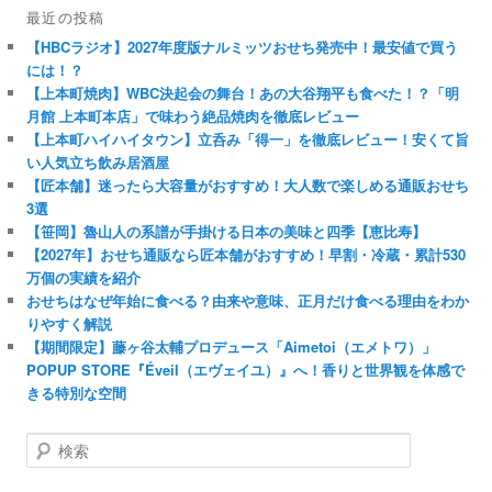
最近の投稿
【HBCラジオ】2027年度版ナルミッツおせち発売中！最安値で買う
には！？
【上本町焼肉】WBC決起会の舞台！あの大谷翔平も食べた！？「明
月館 上本町本店」で味わう絶品焼肉を徹底レビュー
【上本町ハイハイタウン】立呑み「得一」を徹底レビュー！安くて旨
い人気立ち飲み居酒屋
【匠本舗】迷ったら大容量がおすすめ！大人数で楽しめる通販おせち
3選
【笹岡】魯山人の系譜が手掛ける日本の美味と四季【恵比寿】
【2027年】おせち通販なら匠本舗がおすすめ！早割・冷蔵・累計530
万個の実績を紹介
おせちはなぜ年始に食べる？由来や意味、正月だけ食べる理由をわか
りやすく解説
【期間限定】藤ヶ谷太輔プロデュース「Aimetoi（エメトワ）」
POPUP STORE『Éveil（エヴェイユ）』へ！香りと世界観を体感で
きる特別な空間
検
索