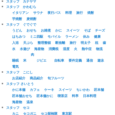
スタッフ カナヤマ
スタッフ かわむら
イタリアン
サウナ
夜行バス
料理
旅行
焼酎
芋焼酎
麦焼酎
スタッフ ぐでぐで
うどん
おせち
お雑煮
かに
スイーツ
そば
チーズ
はちみつ
ミニ四駆
モバイル
ラーメン
休み
健康
入浴
天ぷら
整理整頓
断捨離
旅行
明太子
枕
歯
水
水遊び
海産物
消費税
湿度
火
熱中症
物流
肉
睡眠
米
ジビエ
自転車
要件定義
通信
遊泳
電気
スタッフ こにし
お店紹介
商品紹介
旬フルーツ
スタッフ さいとう
かに本舗
カフェ
ケーキ
スイーツ
ちいかわ
匠本舗
匠本舗おせち
匠本舗かに
喫茶店
料亭
日本料理
海産物
温泉
スタッフ セコ
カニ
セコガニ
セコ探検隊
東京駅