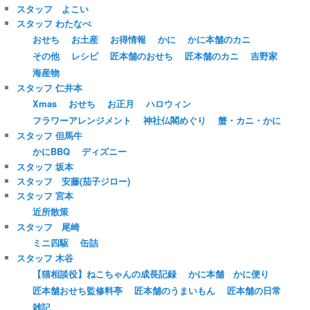
スタッフ よこい
スタッフ わたなべ
おせち
お土産
お得情報
かに
かに本舗のカニ
その他
レシピ
匠本舗のおせち
匠本舗のカニ
吉野家
海産物
スタッフ 仁井本
Xmas
おせち
お正月
ハロウィン
フラワーアレンジメント
神社仏閣めぐり
蟹・カニ・かに
スタッフ 但馬牛
かにBBQ
ディズニー
スタッフ 坂本
スタッフ 安藤(茄子ジロー)
スタッフ 宮本
近所散策
スタッフ 尾崎
ミニ四駆
缶詰
スタッフ 木谷
【猫相談役】ねこちゃんの成長記録
かに本舗 かに便り
匠本舗おせち監修料亭
匠本舗のうまいもん
匠本舗の日常
雑記