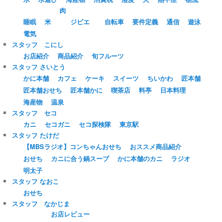
肉
睡眠
米
ジビエ
自転車
要件定義
通信
遊泳
電気
スタッフ こにし
お店紹介
商品紹介
旬フルーツ
スタッフ さいとう
かに本舗
カフェ
ケーキ
スイーツ
ちいかわ
匠本舗
匠本舗おせち
匠本舗かに
喫茶店
料亭
日本料理
海産物
温泉
スタッフ セコ
カニ
セコガニ
セコ探検隊
東京駅
スタッフ たけだ
【MBSラジオ】コンちゃんおせち
おススメ商品紹介
おせち
カニに合う鍋スープ
かに本舗のカニ
ラジオ
明太子
スタッフ なおこ
おせち
スタッフ なかじま
お店レビュー