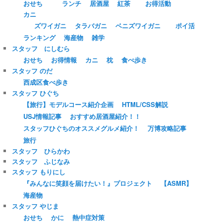
おせち
ランチ
居酒屋
紅茶
お得活動
カニ
ズワイガニ
タラバガニ
ベニズワイガニ
ポイ活
ランキング
海産物
雑学
スタッフ にしむら
おせち
お得情報
カニ
枕
食べ歩き
スタッフ のだ
西成区食べ歩き
スタッフ ひぐち
【旅行】モデルコース紹介企画
HTML/CSS解説
USJ情報記事
おすすめ居酒屋紹介！！
スタッフひぐちのオススメグルメ紹介！
万博攻略記事
旅行
スタッフ ひらかわ
スタッフ ふじなみ
スタッフ もりにし
『みんなに笑顔を届けたい！』プロジェクト
【ASMR】
海産物
スタッフ やじま
おせち
かに
熱中症対策