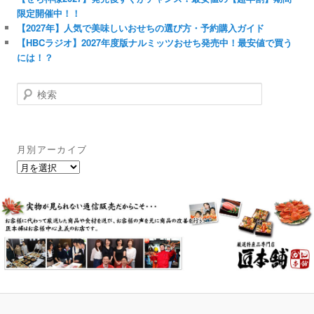
限定開催中！！
【2027年】人気で美味しいおせちの選び方・予約購入ガイド
【HBCラジオ】2027年度版ナルミッツおせち発売中！最安値で買う
には！？
検
索
月別アーカイブ
月
別
ア
ー
カ
イ
ブ