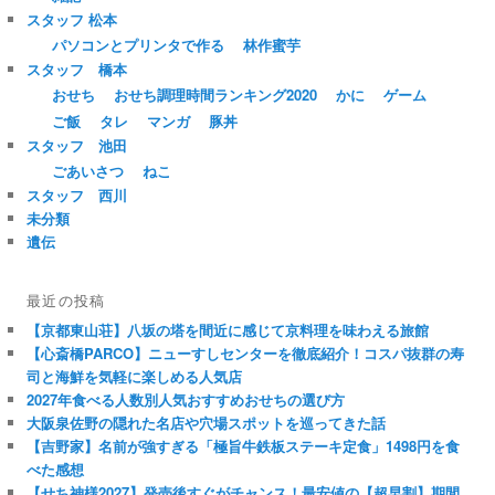
スタッフ 松本
パソコンとプリンタで作る
林作蜜芋
スタッフ 橋本
おせち
おせち調理時間ランキング2020
かに
ゲーム
ご飯
タレ
マンガ
豚丼
スタッフ 池田
ごあいさつ
ねこ
スタッフ 西川
未分類
遺伝
最近の投稿
【京都東山荘】八坂の塔を間近に感じて京料理を味わえる旅館
【心斎橋PARCO】ニューすしセンターを徹底紹介！コスパ抜群の寿
司と海鮮を気軽に楽しめる人気店
2027年食べる人数別人気おすすめおせちの選び方
大阪泉佐野の隠れた名店や穴場スポットを巡ってきた話
【吉野家】名前が強すぎる「極旨牛鉄板ステーキ定食」1498円を食
べた感想
【せち神様2027】発売後すぐがチャンス！最安値の【超早割】期間