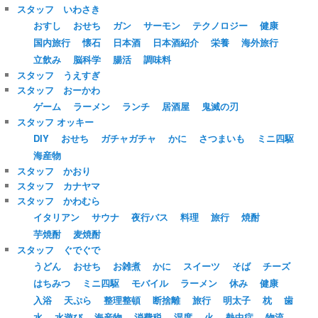
スタッフ いわさき
おすし
おせち
ガン
サーモン
テクノロジー
健康
国内旅行
懐石
日本酒
日本酒紹介
栄養
海外旅行
立飲み
脳科学
腸活
調味料
スタッフ うえすぎ
スタッフ おーかわ
ゲーム
ラーメン
ランチ
居酒屋
鬼滅の刃
スタッフ オッキー
DIY
おせち
ガチャガチャ
かに
さつまいも
ミニ四駆
海産物
スタッフ かおり
スタッフ カナヤマ
スタッフ かわむら
イタリアン
サウナ
夜行バス
料理
旅行
焼酎
芋焼酎
麦焼酎
スタッフ ぐでぐで
うどん
おせち
お雑煮
かに
スイーツ
そば
チーズ
はちみつ
ミニ四駆
モバイル
ラーメン
休み
健康
入浴
天ぷら
整理整頓
断捨離
旅行
明太子
枕
歯
水
水遊び
海産物
消費税
湿度
火
熱中症
物流