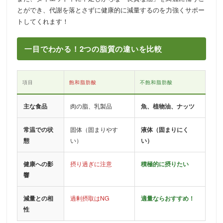
とができ、代謝を落とさずに健康的に減量するのを力強くサポー
トしてくれます！
一目でわかる！2つの脂質の違いを比較
項目
飽和脂肪酸
不飽和脂肪酸
主な食品
肉の脂、乳製品
魚、植物油、ナッツ
常温での状
固体（固まりやす
液体（固まりにく
態
い）
い）
健康への影
摂り過ぎに注意
積極的に摂りたい
響
減量との相
過剰摂取はNG
適量ならおすすめ！
性