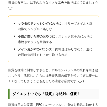
毎日の食事に、以下のような小さな工夫を散りばめてみましょう
^_^
サラダのドレッシング代わりに：
オリーブオイルと塩
胡椒でシンプルに楽しむ
小腹が空いた時のおやつに：
スナック菓子の代わりに
素焼きナッツを常備する
メインおかずのバランス：
肉料理ばかりでなく、週に
数回は魚料理もしっかり取り入れる
脂質を極端に制限しすぎると、ホルモンバランスの乱れを引き起
こしたり、肌荒れ、さらには基礎代謝の低下を招いて逆に痩せに
くくなってしまうこともあるため注意が必要です(>_<)
ダイエット中でも「脂質」は絶対に必要！
脂質は三大栄養素（PFC）の一つであり、身体を元気に動かす大