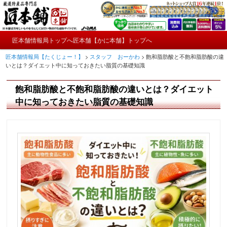
メ
かにやおせちについてのおもしろ情報や興味深い記事をお届けします。
イ
ン
メ
コ
匠本舗情報局トップへ
匠本舗【かに本舗】トップへ
匠本舗情報局【たくじょー！】
メ
イ
ン
匠本舗情報局【たくじょー！】
>
スタッフ おーかわ
>
飽和脂肪酸と不飽和脂肪酸の違
ン
テ
イ
いとは？ダイエット中に知っておきたい脂質の基礎知識
メ
ン
ニ
ツ
ン
飽和脂肪酸と不飽和脂肪酸の違いとは？ダイエット
ュ
へ
ー
コ
中に知っておきたい脂質の基礎知識
移
動
ン
テ
ン
ツ
へ
移