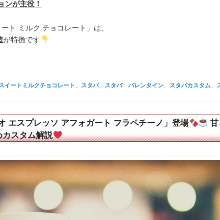
ョンが主役！
ート ミルク チョコレート」は、
造
が特徴です
スイートミルクチョコレート
、
スタバ
、
スタバ バレンタイン
、
スタバカスタム
、
オ エスプレッソ アフォガート フラペチーノ」登場
甘
めカスタム解説