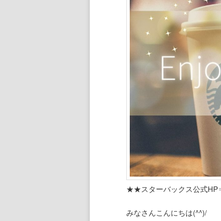
ン
ツ
ツ
へ
へ
移
移
動
動
★★スターバックス公式HP
みなさんこんにちは(^^)/