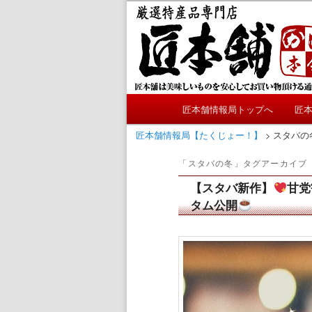
メ
サ
かにやおせちについてのおも
イ
ブ
ン
コ
匠本舗情報局
コ
ン
ン
テ
テ
ン
メ
ン
ツ
匠本舗情報局トップへ
匠
メ
サ
イ
ツ
へ
ン
匠本舗情報局【たくじょー！】
>
スタバの
へ
移
イ
ブ
メ
移
動
「
スタバの冬
」タグアーカイブ
ニ
動
ン
コ
ュ
【スタバ新作】
甘党
ー
タム公開
コ
ン
ン
テ
テ
ン