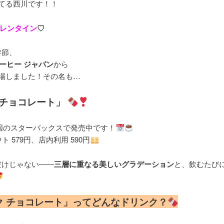
てる西川です！！
レンタイン
♡
季節、
ーヒー ジャパン
から
場しました！その名も…
 チョコレート」
全国のスターバックスで発売中です！
ト 579円、店内利用 590円
だけじゃない――
三層に重なる美しいグラデーション
と、飲むたび
ルク チョコレート」ってどんなドリンク？