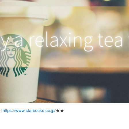
⇒
https://www.starbucks.co.jp/
★★