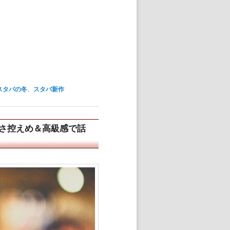
スタバの冬
、
スタバ新作
さ控えめ＆高級感で話