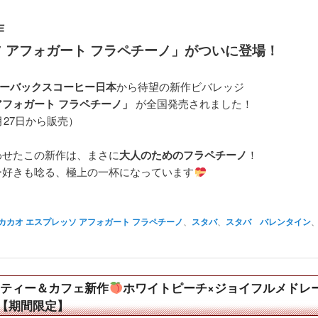
作
ソ アフォガート フラペチーノ」がついに登場！
ーバックスコーヒー日本
から待望の新作ビバレッジ
アフォガート フラペチーノ」
が全国発売されました！
月27日から販売）
わせたこの新作は、まさに
大人のためのフラペチーノ
！
ー好きも唸る、極上の一杯になっています
カカオ エスプレッソ アフォガート フラペチーノ
、
スタバ
、
スタバ バレンタイン
 ティー＆カフェ新作
ホワイトピーチ×ジョイフルメドレ
【期間限定】