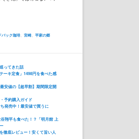
ドバック珈琲
、
宮崎
、
平家の郷
巡ってきた話
ーキ定食」1498円を食べた感
！最安値の【超早割】期間限定開
方・予約購入ガイド
おせち発売中！最安値で買うに
大谷翔平も食べた！？「明月館 上
ー
を徹底レビュー！安くて旨い人