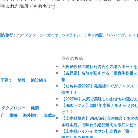
が生まれた場所でも有名です。
国内旅行
|
タグ:
アデン
、
シーガイヤ
、
シェラトン
、
チキン南蛮
、
ハンバーグ
、
レイ
最近の投稿
大阪泉佐野の隠れた名店や穴場スポットを
【吉野家】名前が強すぎる「極旨牛鉄板ステ
想
子育て
情報
施設紹介
【せち神様2027】発売後すぐがチャンス
催中！！
【2027年】人気で美味しいおせちの選び
【HBCラジオ】2027年度版ナルミッツ
テクノロジー
健康
は！？
紹介
栄養
海外旅行
立飲み
【上本町焼肉】WBC決起会の舞台！あの
本町本店」で味わう絶品焼肉を徹底レビュ
【上本町ハイハイタウン】立呑み「得一」
気立ち飲み居酒屋