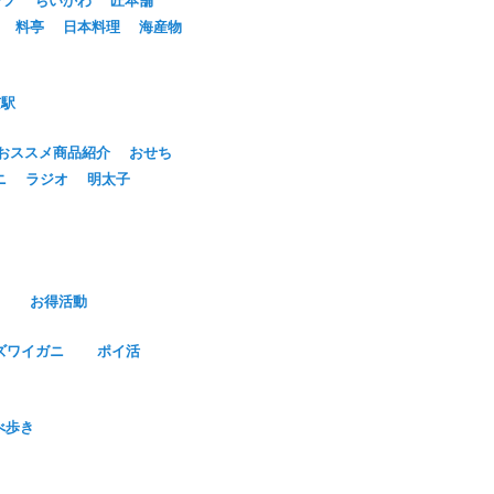
料亭
日本料理
海産物
京駅
おススメ商品紹介
おせち
ニ
ラジオ
明太子
お得活動
ズワイガニ
ポイ活
べ歩き