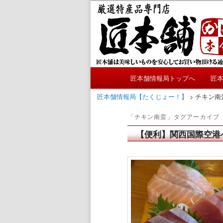
メ
サ
かにやおせちについてのおも
イ
ブ
ン
コ
匠本舗情報局
コ
ン
ン
テ
テ
ン
メ
ン
ツ
匠本舗情報局トップへ
匠
メ
サ
イ
ツ
へ
ン
匠本舗情報局【たくじょー！】
>
チキン南
へ
移
イ
ブ
メ
移
動
「
チキン南蛮
」タグアーカイブ
ニ
動
ン
コ
ュ
【便利】関西国際空港
ー
コ
ン
ン
テ
テ
ン