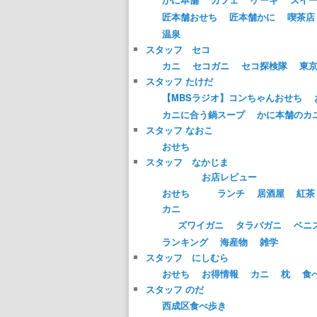
匠本舗おせち
匠本舗かに
喫茶店
温泉
スタッフ セコ
カニ
セコガニ
セコ探検隊
東
スタッフ たけだ
【MBSラジオ】コンちゃんおせち
カニに合う鍋スープ
かに本舗のカ
スタッフ なおこ
おせち
スタッフ なかじま
お店レビュー
おせち
ランチ
居酒屋
紅茶
カニ
ズワイガニ
タラバガニ
ベニ
ランキング
海産物
雑学
スタッフ にしむら
おせち
お得情報
カニ
枕
食
スタッフ のだ
西成区食べ歩き