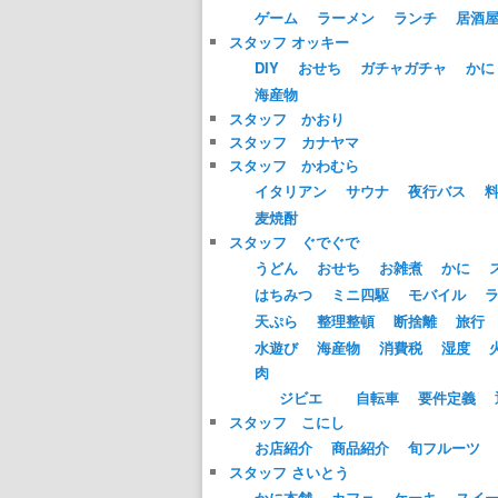
ゲーム
ラーメン
ランチ
居酒
スタッフ オッキー
DIY
おせち
ガチャガチャ
かに
海産物
スタッフ かおり
スタッフ カナヤマ
スタッフ かわむら
イタリアン
サウナ
夜行バス
麦焼酎
スタッフ ぐでぐで
うどん
おせち
お雑煮
かに
はちみつ
ミニ四駆
モバイル
天ぷら
整理整頓
断捨離
旅行
水遊び
海産物
消費税
湿度
肉
ジビエ
自転車
要件定義
スタッフ こにし
お店紹介
商品紹介
旬フルーツ
スタッフ さいとう
かに本舗
カフェ
ケーキ
スイ