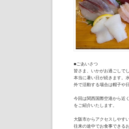
ン
ツ
ツ
へ
へ
移
移
動
動
■ごあいさつ
皆さま、いかがお過ごしで
本当に暑い日が続きます。
外で活動する場合は帽子や
今回は関西国際空港から近
をご紹介いたします。
大阪市からアクセスしやす
往来の途中でお食事できる