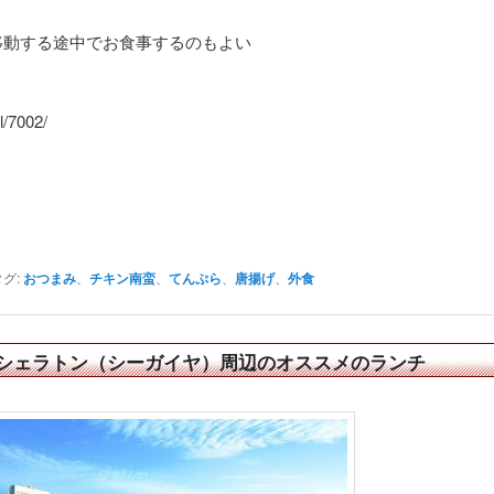
移動する途中でお食事するのもよい
l/7002/
タグ:
おつまみ
、
チキン南蛮
、
てんぷら
、
唐揚げ
、
外食
シェラトン（シーガイヤ）周辺のオススメのランチ