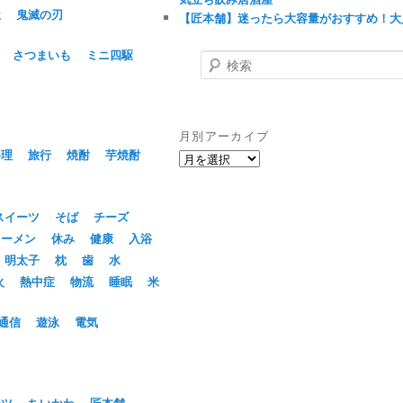
屋
鬼滅の刃
【匠本舗】迷ったら大容量がおすすめ！大
さつまいも
ミニ四駆
検
索
月別アーカイブ
料理
旅行
焼酎
芋焼酎
月
別
ア
ー
スイーツ
そば
チーズ
カ
ラーメン
休み
健康
入浴
イ
明太子
枕
歯
水
ブ
火
熱中症
物流
睡眠
米
通信
遊泳
電気
ーツ
ちいかわ
匠本舗