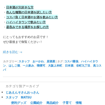
・
日本酒が大好きな方
・
色んな種類の日本酒を試したい方
・
コスパ良く日本酒やお酒を飲みたい方
・
ハイハイタウンで飲みたい方
・
昼呑みできる場所をお探しの方
にとってもおすすめのお店です！
ぜひ最後まで御覧ください！
続きを読む
→
カテゴリー:
スタッフ おーかわ
、
居酒屋
|
タグ:
コスパ最強
、
ハイハイタウ
ン
、
はしご酒
、
一人飲み
、
喫煙可
、
大阪上本町
、
日本酒
、
谷町九丁目
、
高コス
パ
カテゴリ別アーカイブ
じあえんそさんおっさん
スタッフ MATSU
便利グッズ
公園紹介
商品紹介
子育て
情報