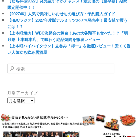
【せち神様2027】発売後すぐがチャンス！最安値の【超早割】期間
限定開催中！！
【2027年】人気で美味しいおせちの選び方・予約購入ガイド
【HBCラジオ】2027年度版ナルミッツおせち発売中！最安値で買う
には！？
【上本町焼肉】WBC決起会の舞台！あの大谷翔平も食べた！？「明
月館 上本町本店」で味わう絶品焼肉を徹底レビュー
【上本町ハイハイタウン】立呑み「得一」を徹底レビュー！安くて旨
い人気立ち飲み居酒屋
検
索
月別アーカイブ
月
別
ア
ー
カ
イ
ブ