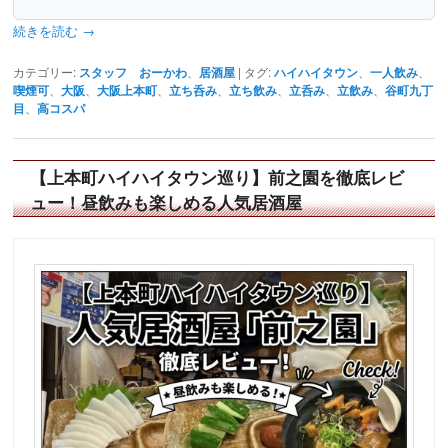
続きを読む
→
カテゴリー:
スタッフ おーかわ
、
居酒屋
|
タグ:
ハイハイタウン
、
一人飲み
、
喫煙可
、
大阪
、
大阪上本町
、
立ち呑み
、
立ち飲み
、
立呑み
、
立飲み
、
谷町九丁
目
、
高コスパ
【上本町ハイハイタウン巡り】前之園を徹底レビ
ュー！昼飲みも楽しめる人気居酒屋