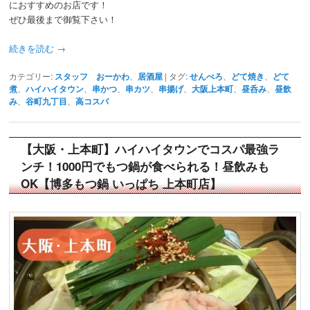
におすすめのお店です！
ぜひ最後まで御覧下さい！
続きを読む
→
カテゴリー:
スタッフ おーかわ
、
居酒屋
|
タグ:
せんべろ
、
どて焼き
、
どて
煮
、
ハイハイタウン
、
串かつ
、
串カツ
、
串揚げ
、
大阪上本町
、
昼呑み
、
昼飲
み
、
谷町九丁目
、
高コスパ
【大阪・上本町】ハイハイタウンでコスパ最強ラ
ンチ！1000円でもつ鍋が食べられる！昼飲みも
OK【博多もつ鍋 いっぱち 上本町店】