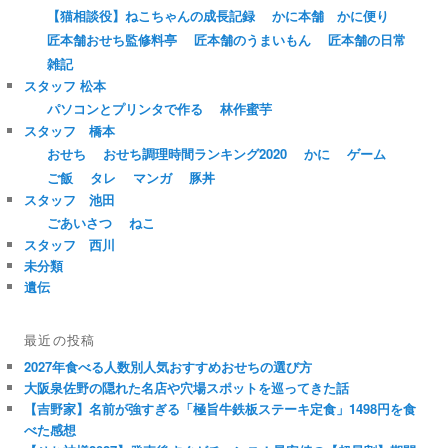
【猫相談役】ねこちゃんの成長記録
かに本舗 かに便り
匠本舗おせち監修料亭
匠本舗のうまいもん
匠本舗の日常
雑記
スタッフ 松本
パソコンとプリンタで作る
林作蜜芋
スタッフ 橋本
おせち
おせち調理時間ランキング2020
かに
ゲーム
ご飯
タレ
マンガ
豚丼
スタッフ 池田
ごあいさつ
ねこ
スタッフ 西川
未分類
遺伝
最近の投稿
2027年食べる人数別人気おすすめおせちの選び方
大阪泉佐野の隠れた名店や穴場スポットを巡ってきた話
【吉野家】名前が強すぎる「極旨牛鉄板ステーキ定食」1498円を食
べた感想