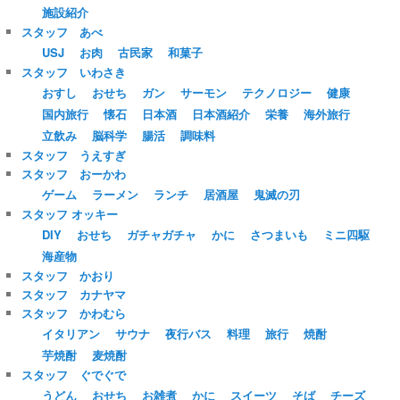
施設紹介
スタッフ あべ
USJ
お肉
古民家
和菓子
スタッフ いわさき
おすし
おせち
ガン
サーモン
テクノロジー
健康
国内旅行
懐石
日本酒
日本酒紹介
栄養
海外旅行
立飲み
脳科学
腸活
調味料
スタッフ うえすぎ
スタッフ おーかわ
ゲーム
ラーメン
ランチ
居酒屋
鬼滅の刃
スタッフ オッキー
DIY
おせち
ガチャガチャ
かに
さつまいも
ミニ四駆
海産物
スタッフ かおり
スタッフ カナヤマ
スタッフ かわむら
イタリアン
サウナ
夜行バス
料理
旅行
焼酎
芋焼酎
麦焼酎
スタッフ ぐでぐで
うどん
おせち
お雑煮
かに
スイーツ
そば
チーズ