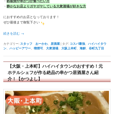
・
鉄板焼や串かつが食べたい方
・
静かなお店よりガヤガヤしている大衆酒場が好きな方
におすすめのお店となっております！
ぜひ最後まで御覧下さい
続きを読む
→
カテゴリー:
スタッフ おーかわ
、
居酒屋
|
タグ:
コスパ最強
、
ハイハイタウ
ン
、
ハッピーアワー
、
喫煙可
、
大衆酒場
、
大阪上本町
、
海鮮
、
谷町九丁目
【大阪・上本町】ハイハイタウンのおすすめ！元
ホテルシェフが作る絶品の串かつ居酒屋さん紹
介！【かつよし】