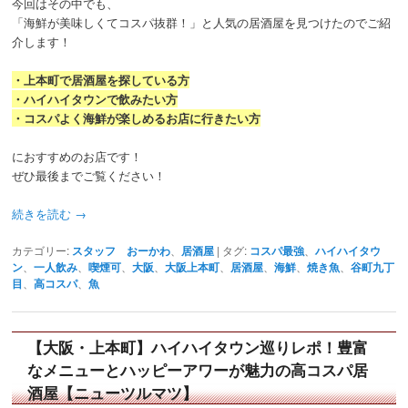
今回はその中でも、
「海鮮が美味しくてコスパ抜群！」と人気の居酒屋を見つけたのでご紹
介します！
・上本町で居酒屋を探している方
・ハイハイタウンで飲みたい方
・コスパよく海鮮が楽しめるお店に行きたい方
におすすめのお店です！
ぜひ最後までご覧ください！
続きを読む
→
カテゴリー:
スタッフ おーかわ
、
居酒屋
|
タグ:
コスパ最強
、
ハイハイタウ
ン
、
一人飲み
、
喫煙可
、
大阪
、
大阪上本町
、
居酒屋
、
海鮮
、
焼き魚
、
谷町九丁
目
、
高コスパ
、
魚
【大阪・上本町】ハイハイタウン巡りレポ！豊富
なメニューとハッピーアワーが魅力の高コスパ居
酒屋【ニューツルマツ】