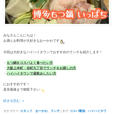
みなさんこんにちは！
お酒とお料理が大好きなおーかわです
今回は大好きなハイハイタウンでおすすめのランチを紹介します！
・
もつ鍋をコスパよく食べたい方
・
大阪上本町・谷町九丁目でランチをお探しの方
・
ハイハイタウンで昼飲みしたい方
におすすめです！
是非最後まで御覧下さい
続きを読む
→
カテゴリー:
スタッフ おーかわ
、
ランチ
|
タグ:
コスパ最強
、
ハイハイタウ