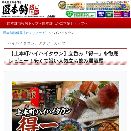
メ
サ
かにやおせちについてのおもしろ情報や興味深い記事をお届けします。
イ
ブ
ン
コ
メ
コ
ン
匠本舗情報局トップへ
匠本舗【かに本舗】トップへ
匠本舗情報局【たくじょー！】
メ
サ
イ
ン
テ
匠本舗情報局【たくじょー！】
>
ハイハイタウン
ン
テ
ン
イ
ブ
メ
ン
ツ
「
ハイハイタウン
」タグアーカイブ
ニ
ツ
へ
ン
コ
ュ
へ
移
【上本町ハイハイタウン】立呑み「得一」を徹底
ー
コ
ン
移
動
レビュー！安くて旨い人気立ち飲み居酒屋
動
ン
テ
テ
ン
ン
ツ
ツ
へ
へ
移
移
動