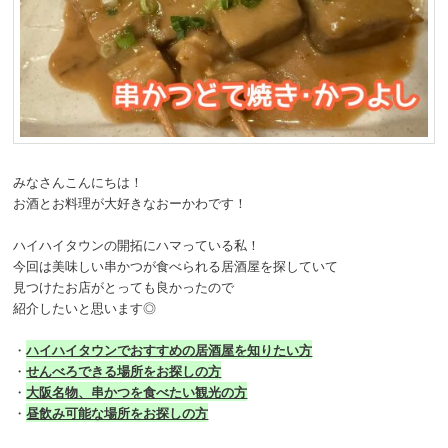
みなさんこんにちは！
お酒とお料理が大好きなおーかわです！
ハイハイタウンの開拓にハマっている私！
今回は美味しい串かつが食べられる居酒屋を探していて
見つけたお店がとっても良かったので
紹介したいと思います◎
・
ハイハイタウンでおすすめの居酒屋を知りたい方
・
せんべろできる場所をお探しの方
・
大阪名物、串かつを食べたい観光の方
・
昼飲み可能な場所をお探しの方