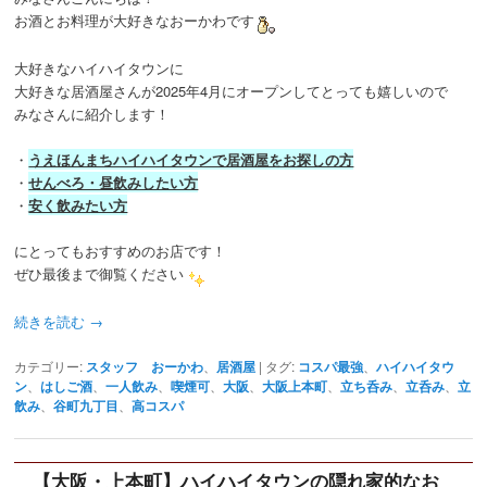
お酒とお料理が大好きなおーかわです
大好きなハイハイタウンに
大好きな居酒屋さんが2025年4月にオープンしてとっても嬉しいので
みなさんに紹介します！
・
うえほんまちハイハイタウンで居酒屋をお探しの方
・
せんべろ・昼飲みしたい方
・
安く飲みたい方
にとってもおすすめのお店です！
ぜひ最後まで御覧ください
続きを読む
→
カテゴリー:
スタッフ おーかわ
、
居酒屋
|
タグ:
コスパ最強
、
ハイハイタウ
ン
、
はしご酒
、
一人飲み
、
喫煙可
、
大阪
、
大阪上本町
、
立ち呑み
、
立呑み
、
立
飲み
、
谷町九丁目
、
高コスパ
【大阪・上本町】ハイハイタウンの隠れ家的なお