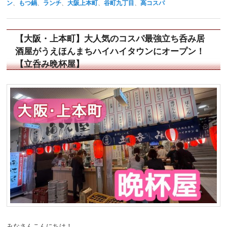
ン
、
もつ鍋
、
ランチ
、
大阪上本町
、
谷町九丁目
、
高コスパ
【大阪・上本町】大人気のコスパ最強立ち呑み居
酒屋がうえほんまちハイハイタウンにオープン！
【立呑み晩杯屋】
みなさんこんにちは！