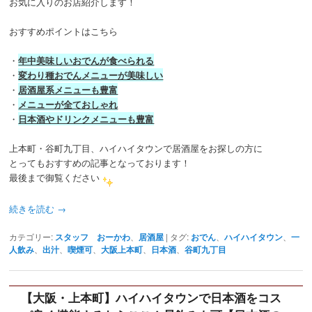
お気に入りのお店紹介します！
おすすめポイントはこちら
・
年中美味しいおでんが食べられる
・
変わり種おでんメニューが美味しい
・
居酒屋系メニューも豊富
・
メニューが全ておしゃれ
・
日本酒やドリンクメニューも豊富
上本町・谷町九丁目、ハイハイタウンで居酒屋をお探しの方に
とってもおすすめの記事となっております！
最後まで御覧ください
続きを読む
→
カテゴリー:
スタッフ おーかわ
、
居酒屋
|
タグ:
おでん
、
ハイハイタウン
、
一
人飲み
、
出汁
、
喫煙可
、
大阪上本町
、
日本酒
、
谷町九丁目
【大阪・上本町】ハイハイタウンで日本酒をコス