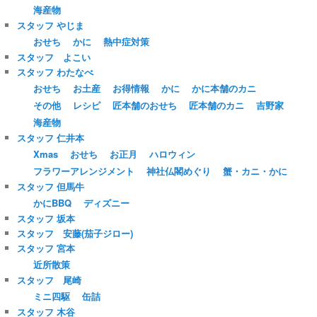
海産物
スタッフ やじま
おせち
かに
熱中症対策
スタッフ よこい
スタッフ わたなべ
おせち
お土産
お得情報
かに
かに本舗のカニ
その他
レシピ
匠本舗のおせち
匠本舗のカニ
吉野家
海産物
スタッフ 仁井本
Xmas
おせち
お正月
ハロウィン
フラワーアレンジメント
神社仏閣めぐり
蟹・カニ・かに
スタッフ 但馬牛
かにBBQ
ディズニー
スタッフ 坂本
スタッフ 安藤(茄子ジロー)
スタッフ 宮本
近所散策
スタッフ 尾崎
ミニ四駆
缶詰
スタッフ 木谷