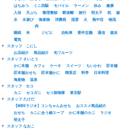
はちみつ
ミニ四駆
モバイル
ラーメン
休み
健康
入浴
天ぷら
整理整頓
断捨離
旅行
明太子
枕
歯
水
水遊び
海産物
消費税
湿度
火
熱中症
物流
肉
睡眠
米
ジビエ
自転車
要件定義
通信
遊泳
電気
スタッフ こにし
お店紹介
商品紹介
旬フルーツ
スタッフ さいとう
かに本舗
カフェ
ケーキ
スイーツ
ちいかわ
匠本舗
匠本舗おせち
匠本舗かに
喫茶店
料亭
日本料理
海産物
温泉
スタッフ セコ
カニ
セコガニ
セコ探検隊
東京駅
スタッフ たけだ
【MBSラジオ】コンちゃんおせち
おススメ商品紹介
おせち
カニに合う鍋スープ
かに本舗のカニ
ラジオ
明太子
スタッフ なおこ