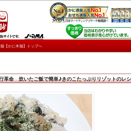
しろ情報や興味深い記事をお届けします。
【たくじょー！】
本舗【かに本舗】トップへ
三行革命 炊いたご飯で簡単♪きのこたっぷりリゾットのレ