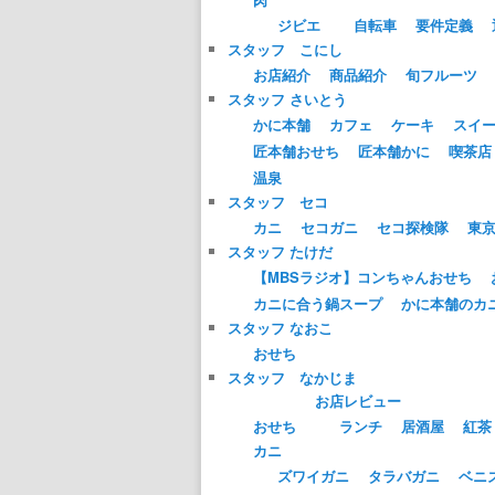
ジビエ
自転車
要件定義
スタッフ こにし
お店紹介
商品紹介
旬フルーツ
スタッフ さいとう
かに本舗
カフェ
ケーキ
スイ
匠本舗おせち
匠本舗かに
喫茶店
温泉
スタッフ セコ
カニ
セコガニ
セコ探検隊
東
スタッフ たけだ
【MBSラジオ】コンちゃんおせち
カニに合う鍋スープ
かに本舗のカ
スタッフ なおこ
おせち
スタッフ なかじま
お店レビュー
おせち
ランチ
居酒屋
紅茶
カニ
ズワイガニ
タラバガニ
ベニ