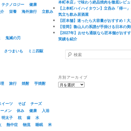
本町本店」で味わう絶品焼肉を徹底レビュ
テクノロジー
健康
【上本町ハイハイタウン】立呑み「得一」
紹介
栄養
海外旅行
立飲み
気立ち飲み居酒屋
【匠本舗】迷ったら大容量がおすすめ！大
【笹岡】魯山人の系譜が手掛ける日本の美
【2027年】おせち通販なら匠本舗がおす
屋
鬼滅の刃
実績を紹介
さつまいも
ミニ四駆
検
索
月別アーカイブ
料理
旅行
焼酎
芋焼酎
月
別
ア
ー
スイーツ
そば
チーズ
カ
ラーメン
休み
健康
入浴
イ
明太子
枕
歯
水
ブ
火
熱中症
物流
睡眠
米