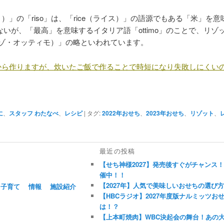
ゾット）」の「riso」は、「rice（ライス）」の語源でもある「米」
ではないが、「最高」を意味するイタリア語「ottimo」のことで、リ
o（リーゾ・オッティモ）」の略といわれています。
から作りますが、炊いたご飯で作ることで時短になり失敗しにくい
に
、
スタッフ わたなべ
、
レシピ
|
タグ:
2022年おせち
、
2023年おせち
、
リゾット
、
最近の投稿
【せち神様2027】発売後すぐがチャンス
催中！！
【2027年】人気で美味しいおせちの選び
子育て
情報
施設紹介
【HBCラジオ】2027年度版ナルミッツ
は！？
【上本町焼肉】WBC決起会の舞台！あの