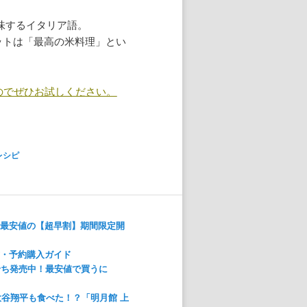
を意味するイタリア語。
ゾットは「最高の米料理」とい
のでぜひお試しください。
レシピ
！最安値の【超早割】期間限定開
方・予約購入ガイド
おせち発売中！最安値で買うに
大谷翔平も食べた！？「明月館 上