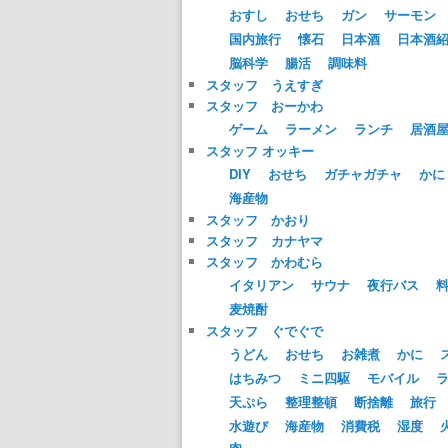
おすし
おせち
ガン
サーモン
国内旅行
懐石
日本酒
日本酒
脳科学
腸活
調味料
スタッフ うえすぎ
スタッフ おーかわ
ゲーム
ラーメン
ランチ
居酒
スタッフ オッキー
DIY
おせち
ガチャガチャ
かに
海産物
スタッフ かおり
スタッフ カナヤマ
スタッフ かわむら
イタリアン
サウナ
夜行バス
麦焼酎
スタッフ ぐでぐで
うどん
おせち
お雑煮
かに
はちみつ
ミニ四駆
モバイル
天ぷら
整理整頓
断捨離
旅行
水遊び
海産物
消費税
湿度
肉