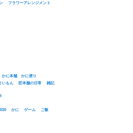
ン
フラワーアレンジメント
かに本舗 かに便り
まいもん
匠本舗の日常
雑記
芋
20
かに
ゲーム
ご飯