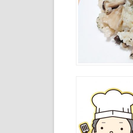
ン
ツ
ツ
へ
へ
移
移
動
動