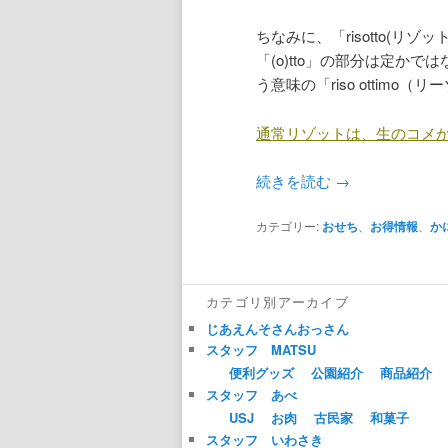
ちなみに、「risotto(リ
「(o)tto」の部分は定か
う意味の「riso ottim
通常リゾットは、生のコメ
続きを読む
→
カテゴリー:
おせち
、
お得情報
、
か
カテゴリ別アーカイブ
じあえんそさんおっさん
スタッフ MATSU
便利グッズ
公園紹介
商品紹介
スタッフ あべ
USJ
お肉
古民家
和菓子
スタッフ いわさき