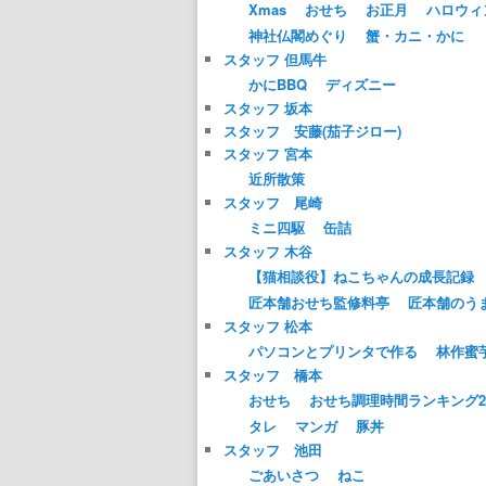
Xmas
おせち
お正月
ハロウィ
神社仏閣めぐり
蟹・カニ・かに
スタッフ 但馬牛
かにBBQ
ディズニー
スタッフ 坂本
スタッフ 安藤(茄子ジロー)
スタッフ 宮本
近所散策
スタッフ 尾崎
ミニ四駆
缶詰
スタッフ 木谷
【猫相談役】ねこちゃんの成長記録
匠本舗おせち監修料亭
匠本舗のう
スタッフ 松本
パソコンとプリンタで作る
林作蜜
スタッフ 橋本
おせち
おせち調理時間ランキング20
タレ
マンガ
豚丼
スタッフ 池田
ごあいさつ
ねこ