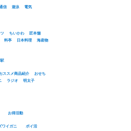
通信
遊泳
電気
ーツ
ちいかわ
匠本舗
料亭
日本料理
海産物
京駅
おススメ商品紹介
おせち
ニ
ラジオ
明太子
お得活動
ズワイガニ
ポイ活