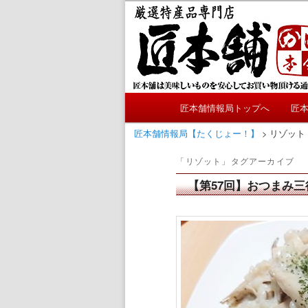
メ
サ
かにやおせちについてのおも
イ
ブ
ン
コ
匠本舗情報局
コ
ン
ン
テ
テ
ン
メ
ン
ツ
匠本舗情報局トップへ
匠
メ
サ
イ
ツ
へ
ン
匠本舗情報局【たくじょー！】
>
リゾット
へ
移
イ
ブ
メ
移
動
「
リゾット
」タグアーカイブ
ニ
動
ン
コ
ュ
【第57回】おつまみ
ー
コ
ン
ン
テ
テ
ン