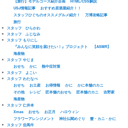
【旅行】モデルコース紹介企画
HTML/CSS解説
USJ情報記事
おすすめ居酒屋紹介！！
スタッフひぐちのオススメグルメ紹介！
万博攻略記事
旅行
スタッフ ひらかわ
スタッフ ふじなみ
スタッフ もりにし
『みんなに笑顔を届けたい！』プロジェクト
【ASMR】
海産物
スタッフ やじま
おせち
かに
熱中症対策
スタッフ よこい
スタッフ わたなべ
おせち
お土産
お得情報
かに
かに本舗のカニ
その他
レシピ
匠本舗のおせち
匠本舗のカニ
吉野家
海産物
スタッフ 仁井本
Xmas
おせち
お正月
ハロウィン
フラワーアレンジメント
神社仏閣めぐり
蟹・カニ・かに
スタッフ 但馬牛