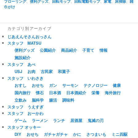
フローリング
、
便利グッズ
、
回転モップ
、
回転電動モップ
、
家電
、
床掃除
、
雑
巾がけ
カテゴリ別アーカイブ
じあえんそさんおっさん
スタッフ MATSU
便利グッズ
公園紹介
商品紹介
子育て
情報
施設紹介
スタッフ あべ
USJ
お肉
古民家
和菓子
スタッフ いわさき
おすし
おせち
ガン
サーモン
テクノロジー
健康
国内旅行
懐石
日本酒
日本酒紹介
栄養
海外旅行
立飲み
脳科学
腸活
調味料
スタッフ うえすぎ
スタッフ おーかわ
ゲーム
ラーメン
ランチ
居酒屋
鬼滅の刃
スタッフ オッキー
DIY
おせち
ガチャガチャ
かに
さつまいも
ミニ四駆