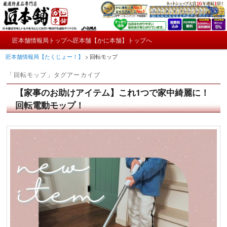
メ
サ
かにやおせちについてのおもしろ情報や興味深い記事をお届けします。
イ
ブ
ン
コ
メ
コ
ン
匠本舗情報局トップへ
匠本舗【かに本舗】トップへ
匠本舗情報局【たくじょー！】
メ
サ
イ
ン
テ
匠本舗情報局【たくじょー！】
>
回転モップ
ン
テ
ン
イ
ブ
メ
ン
ツ
「
回転モップ
」タグアーカイブ
ニ
ツ
へ
ン
コ
ュ
へ
移
【家事のお助けアイテム】これ1つで家中綺麗に！
ー
コ
ン
移
動
回転電動モップ！
動
ン
テ
テ
ン
ン
ツ
ツ
へ
へ
移
移
動