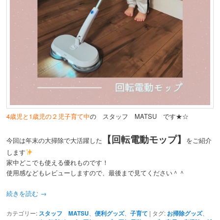
動
4歳児と1歳児の２児子育て中
の スタッフ MATSU です★☆
【回転電動モップ】
今回は年末の大掃除で大活躍した
をご紹介
します
家中どこでも使える優れものです！
使用感などもレビューしますので、最後まで見てください＾＾
続きを読む
→
カテゴリー:
スタッフ MATSU
、
便利グッズ
、
子育て
|
タグ:
お掃除グッズ
、