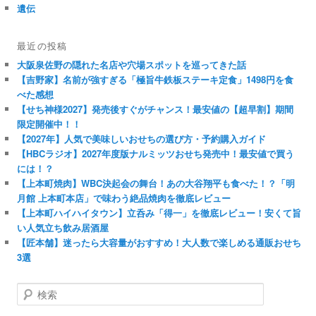
遺伝
最近の投稿
大阪泉佐野の隠れた名店や穴場スポットを巡ってきた話
【吉野家】名前が強すぎる「極旨牛鉄板ステーキ定食」1498円を食
べた感想
【せち神様2027】発売後すぐがチャンス！最安値の【超早割】期間
限定開催中！！
【2027年】人気で美味しいおせちの選び方・予約購入ガイド
【HBCラジオ】2027年度版ナルミッツおせち発売中！最安値で買う
には！？
【上本町焼肉】WBC決起会の舞台！あの大谷翔平も食べた！？「明
月館 上本町本店」で味わう絶品焼肉を徹底レビュー
【上本町ハイハイタウン】立呑み「得一」を徹底レビュー！安くて旨
い人気立ち飲み居酒屋
【匠本舗】迷ったら大容量がおすすめ！大人数で楽しめる通販おせち
3選
検
索