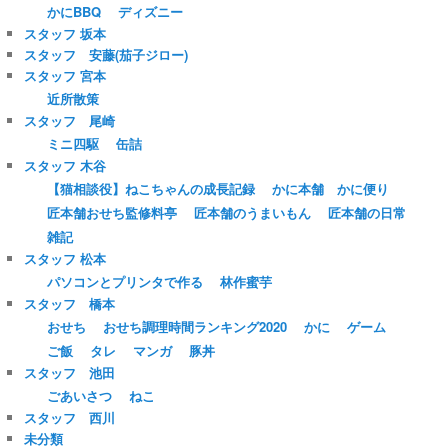
かにBBQ
ディズニー
スタッフ 坂本
スタッフ 安藤(茄子ジロー)
スタッフ 宮本
近所散策
スタッフ 尾崎
ミニ四駆
缶詰
スタッフ 木谷
【猫相談役】ねこちゃんの成長記録
かに本舗 かに便り
匠本舗おせち監修料亭
匠本舗のうまいもん
匠本舗の日常
雑記
スタッフ 松本
パソコンとプリンタで作る
林作蜜芋
スタッフ 橋本
おせち
おせち調理時間ランキング2020
かに
ゲーム
ご飯
タレ
マンガ
豚丼
スタッフ 池田
ごあいさつ
ねこ
スタッフ 西川
未分類