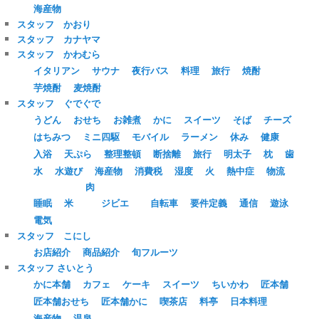
海産物
スタッフ かおり
スタッフ カナヤマ
スタッフ かわむら
イタリアン
サウナ
夜行バス
料理
旅行
焼酎
芋焼酎
麦焼酎
スタッフ ぐでぐで
うどん
おせち
お雑煮
かに
スイーツ
そば
チーズ
はちみつ
ミニ四駆
モバイル
ラーメン
休み
健康
入浴
天ぷら
整理整頓
断捨離
旅行
明太子
枕
歯
水
水遊び
海産物
消費税
湿度
火
熱中症
物流
肉
睡眠
米
ジビエ
自転車
要件定義
通信
遊泳
電気
スタッフ こにし
お店紹介
商品紹介
旬フルーツ
スタッフ さいとう
かに本舗
カフェ
ケーキ
スイーツ
ちいかわ
匠本舗
匠本舗おせち
匠本舗かに
喫茶店
料亭
日本料理
海産物
温泉