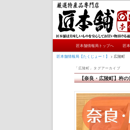
メ
サ
かにやおせちについてのおも
イ
ブ
ン
コ
匠本舗情報局
コ
ン
ン
テ
テ
ン
メ
ン
ツ
匠本舗情報局トップへ
匠
メ
サ
イ
ツ
へ
ン
匠本舗情報局【たくじょー！】
>
広陵町
へ
移
イ
ブ
メ
移
動
「
広陵町
」タグアーカイブ
ニ
動
ン
コ
ュ
【奈良・広陵町】杵の
ー
コ
ン
ン
テ
テ
ン