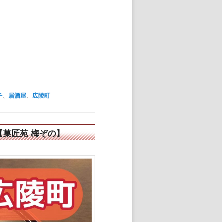
チ
、
居酒屋
、
広陵町
菓匠苑 梅ぞの】