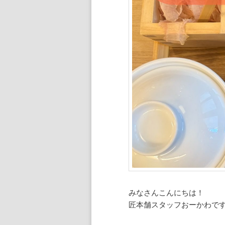
ン
ツ
ツ
へ
へ
移
移
動
動
みなさんこんにちは！
匠本舗スタッフおーかわで