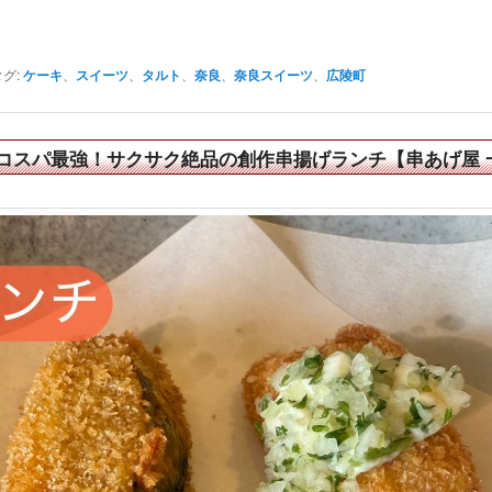
タグ:
ケーキ
、
スイーツ
、
タルト
、
奈良
、
奈良スイーツ
、
広陵町
コスパ最強！サクサク絶品の創作串揚げランチ【串あげ屋 