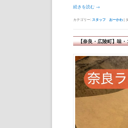
続きを読む
→
カテゴリー:
スタッフ おーかわ
|
【奈良・広陵町】味・