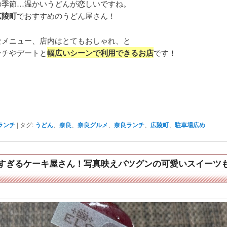
の季節…温かいうどんが恋しいですね。
広陵町
でおすすめのうどん屋さん！
なメニュー、店内はとてもおしゃれ、と
ンチやデートと
幅広いシーンで利用できるお店
です！
！
ランチ
|
タグ:
うどん
、
奈良
、
奈良グルメ
、
奈良ランチ
、
広陵町
、
駐車場広め
すぎるケーキ屋さん！写真映えバツグンの可愛いスイーツも