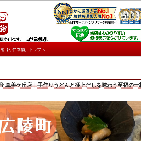
しろ情報や興味深い記事をお届けします。
【たくじょー！】
本舗【かに本舗】トップへ
音 真美ケ丘店｜手作りうどんと極上だしを味わう至福の一