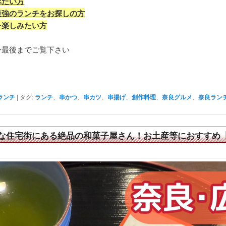
べたい方
最強のランチをお探しの方
を楽しみたい方
ひ最後までご覧下さい
ランチ
|
タグ:
ランチ
、
串かつ
、
串カツ
、
串揚げ
、
創作料理
、
奈良グルメ
、
奈良ラン
な住宅街にある絶品の和菓子屋さん！お土産等におすすめ【