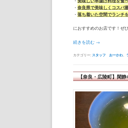
・
美味しい串揚げ料理を食
・
奈良県で美味しくコスパ
・
落ち着いた空間でランチ
におすすめのお店です！ぜ
続きを読む
→
カテゴリー:
スタッフ おーかわ
、
【奈良・広陵町】閑静