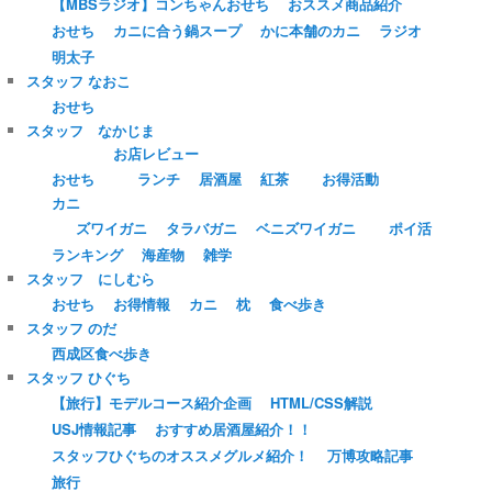
【MBSラジオ】コンちゃんおせち
おススメ商品紹介
おせち
カニに合う鍋スープ
かに本舗のカニ
ラジオ
明太子
スタッフ なおこ
おせち
スタッフ なかじま
お店レビュー
おせち
ランチ
居酒屋
紅茶
お得活動
カニ
ズワイガニ
タラバガニ
ベニズワイガニ
ポイ活
ランキング
海産物
雑学
スタッフ にしむら
おせち
お得情報
カニ
枕
食べ歩き
スタッフ のだ
西成区食べ歩き
スタッフ ひぐち
【旅行】モデルコース紹介企画
HTML/CSS解説
USJ情報記事
おすすめ居酒屋紹介！！
スタッフひぐちのオススメグルメ紹介！
万博攻略記事
旅行