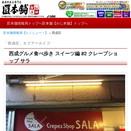
メ
サ
かにやおせちについてのおもしろ情報や興味深い記事をお届けします。
イ
ブ
ン
コ
メ
コ
ン
匠本舗情報局トップへ
匠本舗【かに本舗】トップへ
匠本舗情報局【たくじょー！】
メ
サ
イ
ン
テ
匠本舗情報局【たくじょー！】
>
西成区
ン
テ
ン
イ
ブ
メ
ン
ツ
「
西成区
」タグアーカイブ
ニ
ツ
へ
ン
コ
ュ
へ
移
西成グルメ食べ歩き スイーツ編 #2 クレープショ
ー
コ
ン
移
動
ップ サラ
動
ン
テ
テ
ン
ン
ツ
ツ
へ
へ
移
移
動