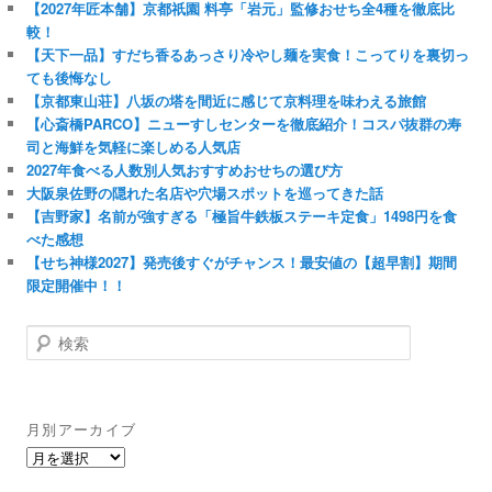
【2027年匠本舗】京都祇園 料亭「岩元」監修おせち全4種を徹底比
較！
【天下一品】すだち香るあっさり冷やし麺を実食！こってりを裏切っ
ても後悔なし
【京都東山荘】八坂の塔を間近に感じて京料理を味わえる旅館
【心斎橋PARCO】ニューすしセンターを徹底紹介！コスパ抜群の寿
司と海鮮を気軽に楽しめる人気店
2027年食べる人数別人気おすすめおせちの選び方
大阪泉佐野の隠れた名店や穴場スポットを巡ってきた話
【吉野家】名前が強すぎる「極旨牛鉄板ステーキ定食」1498円を食
べた感想
【せち神様2027】発売後すぐがチャンス！最安値の【超早割】期間
限定開催中！！
検
索
月別アーカイブ
月
別