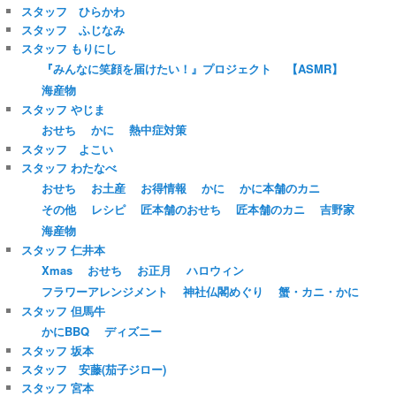
スタッフ ひらかわ
スタッフ ふじなみ
スタッフ もりにし
『みんなに笑顔を届けたい！』プロジェクト
【ASMR】
海産物
スタッフ やじま
おせち
かに
熱中症対策
スタッフ よこい
スタッフ わたなべ
おせち
お土産
お得情報
かに
かに本舗のカニ
その他
レシピ
匠本舗のおせち
匠本舗のカニ
吉野家
海産物
スタッフ 仁井本
Xmas
おせち
お正月
ハロウィン
フラワーアレンジメント
神社仏閣めぐり
蟹・カニ・かに
スタッフ 但馬牛
かにBBQ
ディズニー
スタッフ 坂本
スタッフ 安藤(茄子ジロー)
スタッフ 宮本