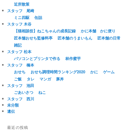
近所散策
スタッフ 尾崎
ミニ四駆
缶詰
スタッフ 木谷
【猫相談役】ねこちゃんの成長記録
かに本舗 かに便り
匠本舗おせち監修料亭
匠本舗のうまいもん
匠本舗の日常
雑記
スタッフ 松本
パソコンとプリンタで作る
林作蜜芋
スタッフ 橋本
おせち
おせち調理時間ランキング2020
かに
ゲーム
ご飯
タレ
マンガ
豚丼
スタッフ 池田
ごあいさつ
ねこ
スタッフ 西川
未分類
遺伝
最近の投稿