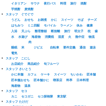
イタリアン
サウナ
夜行バス
料理
旅行
焼酎
芋焼酎
麦焼酎
スタッフ ぐでぐで
うどん
おせち
お雑煮
かに
スイーツ
そば
チーズ
はちみつ
ミニ四駆
モバイル
ラーメン
休み
健康
入浴
天ぷら
整理整頓
断捨離
旅行
明太子
枕
歯
水
水遊び
海産物
消費税
湿度
火
熱中症
物流
肉
睡眠
米
ジビエ
自転車
要件定義
通信
遊泳
電気
スタッフ こにし
お店紹介
商品紹介
旬フルーツ
スタッフ さいとう
かに本舗
カフェ
ケーキ
スイーツ
ちいかわ
匠本舗
匠本舗おせち
匠本舗かに
喫茶店
料亭
日本料理
海産物
温泉
スタッフ セコ
カニ
セコガニ
セコ探検隊
東京駅
スタッフ たけだ