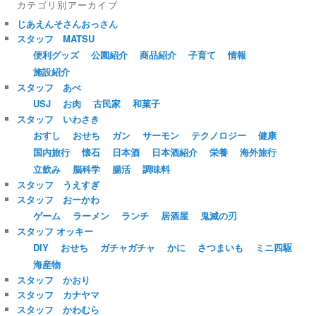
カテゴリ別アーカイブ
じあえんそさんおっさん
スタッフ MATSU
便利グッズ
公園紹介
商品紹介
子育て
情報
施設紹介
スタッフ あべ
USJ
お肉
古民家
和菓子
スタッフ いわさき
おすし
おせち
ガン
サーモン
テクノロジー
健康
国内旅行
懐石
日本酒
日本酒紹介
栄養
海外旅行
立飲み
脳科学
腸活
調味料
スタッフ うえすぎ
スタッフ おーかわ
ゲーム
ラーメン
ランチ
居酒屋
鬼滅の刃
スタッフ オッキー
DIY
おせち
ガチャガチャ
かに
さつまいも
ミニ四駆
海産物
スタッフ かおり
スタッフ カナヤマ
スタッフ かわむら