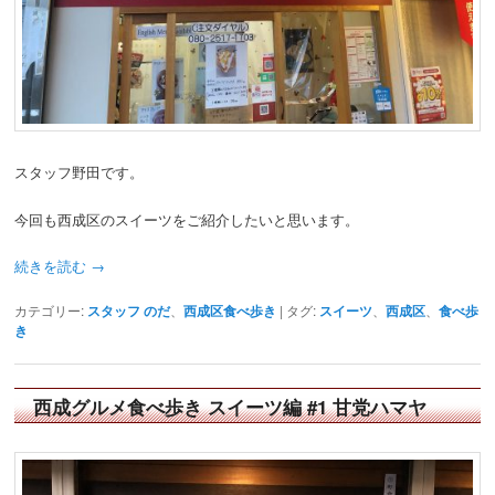
動
スタッフ野田です。
今回も西成区のスイーツをご紹介したいと思います。
続きを読む
→
カテゴリー:
スタッフ のだ
、
西成区食べ歩き
|
タグ:
スイーツ
、
西成区
、
食べ歩
き
西成グルメ食べ歩き スイーツ編 #1 甘党ハマヤ