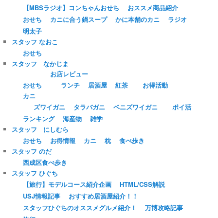
【MBSラジオ】コンちゃんおせち
おススメ商品紹介
おせち
カニに合う鍋スープ
かに本舗のカニ
ラジオ
明太子
スタッフ なおこ
おせち
スタッフ なかじま
お店レビュー
おせち
ランチ
居酒屋
紅茶
お得活動
カニ
ズワイガニ
タラバガニ
ベニズワイガニ
ポイ活
ランキング
海産物
雑学
スタッフ にしむら
おせち
お得情報
カニ
枕
食べ歩き
スタッフ のだ
西成区食べ歩き
スタッフ ひぐち
【旅行】モデルコース紹介企画
HTML/CSS解説
USJ情報記事
おすすめ居酒屋紹介！！
スタッフひぐちのオススメグルメ紹介！
万博攻略記事