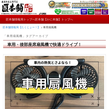
メ
サ
かにやおせちについてのおもしろ情報や興味深い記事をお届けします。
イ
ブ
ン
コ
メ
コ
ン
匠本舗情報局トップへ
匠本舗【かに本舗】トップへ
匠本舗情報局【たくじょー！】
メ
サ
イ
ン
テ
匠本舗情報局【たくじょー！】
>
車用扇風機
ン
テ
ン
イ
ブ
メ
ン
ツ
「
車用扇風機
」タグアーカイブ
ニ
ツ
へ
ン
コ
ュ
へ
移
車用・後部座席扇風機で快適ドライブ！
ー
コ
ン
移
動
動
ン
テ
テ
ン
ン
ツ
ツ
へ
へ
移
移
動