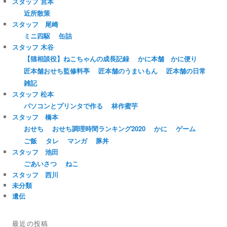
スタッフ 宮本
近所散策
スタッフ 尾崎
ミニ四駆
缶詰
スタッフ 木谷
【猫相談役】ねこちゃんの成長記録
かに本舗 かに便り
匠本舗おせち監修料亭
匠本舗のうまいもん
匠本舗の日常
雑記
スタッフ 松本
パソコンとプリンタで作る
林作蜜芋
スタッフ 橋本
おせち
おせち調理時間ランキング2020
かに
ゲーム
ご飯
タレ
マンガ
豚丼
スタッフ 池田
ごあいさつ
ねこ
スタッフ 西川
未分類
遺伝
最近の投稿