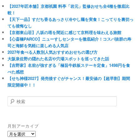
【2027年匠本舗】京都祇園 料亭「岩元」監修おせち全4種を徹底比
較！
【天下一品】すだち香るあっさり冷やし麺を実食！こってりを裏切っ
ても後悔なし
【京都東山荘】八坂の塔を間近に感じて京料理を味わえる旅館
【心斎橋PARCO】ニューすしセンターを徹底紹介！コスパ抜群の寿
司と海鮮を気軽に楽しめる人気店
2027年食べる人数別人気おすすめおせちの選び方
大阪泉佐野の隠れた名店や穴場スポットを巡ってきた話
【吉野家】名前が強すぎる「極旨牛鉄板ステーキ定食」1498円を食
べた感想
【せち神様2027】発売後すぐがチャンス！最安値の【超早割】期間
限定開催中！！
検
索
月別アーカイブ
月
別