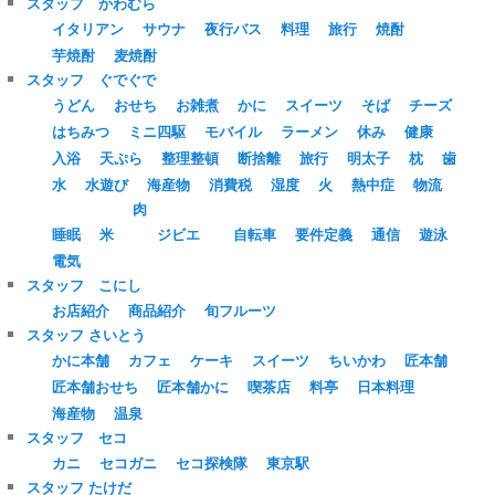
スタッフ かわむら
イタリアン
サウナ
夜行バス
料理
旅行
焼酎
芋焼酎
麦焼酎
スタッフ ぐでぐで
うどん
おせち
お雑煮
かに
スイーツ
そば
チーズ
はちみつ
ミニ四駆
モバイル
ラーメン
休み
健康
入浴
天ぷら
整理整頓
断捨離
旅行
明太子
枕
歯
水
水遊び
海産物
消費税
湿度
火
熱中症
物流
肉
睡眠
米
ジビエ
自転車
要件定義
通信
遊泳
電気
スタッフ こにし
お店紹介
商品紹介
旬フルーツ
スタッフ さいとう
かに本舗
カフェ
ケーキ
スイーツ
ちいかわ
匠本舗
匠本舗おせち
匠本舗かに
喫茶店
料亭
日本料理
海産物
温泉
スタッフ セコ
カニ
セコガニ
セコ探検隊
東京駅
スタッフ たけだ