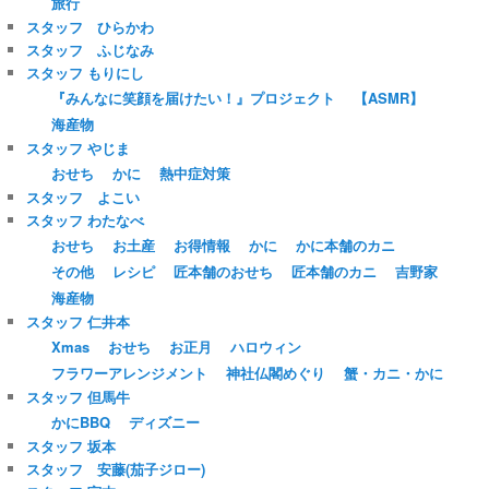
旅行
スタッフ ひらかわ
スタッフ ふじなみ
スタッフ もりにし
『みんなに笑顔を届けたい！』プロジェクト
【ASMR】
海産物
スタッフ やじま
おせち
かに
熱中症対策
スタッフ よこい
スタッフ わたなべ
おせち
お土産
お得情報
かに
かに本舗のカニ
その他
レシピ
匠本舗のおせち
匠本舗のカニ
吉野家
海産物
スタッフ 仁井本
Xmas
おせち
お正月
ハロウィン
フラワーアレンジメント
神社仏閣めぐり
蟹・カニ・かに
スタッフ 但馬牛
かにBBQ
ディズニー
スタッフ 坂本
スタッフ 安藤(茄子ジロー)