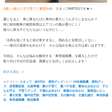
動
4歳と1歳の２児子育てに奮闘中
の スタッフMATSUです★☆
夏になると、車に乗るたびに車内の暑さにうんざりしませんか？
特に軽自動車の後部座席はエアコンの風が通りにくく
後ろに座る子どもたちはいつも汗だく…。
「冷房を強くすると前が寒すぎるし、弱めると全然涼しくない」
――毎日の送迎やお出かけで、そんな悩みを抱える方は多いはずです。
今回は、そんなお悩みを解決する「
車用扇風機
」を購入したので
取り付け方法や圧迫感、風量などを詳しくお伝えします！
続きを読む
→
カテゴリー:
スタッフ MATSU
、
便利グッズ
|
タグ:
USB扇風機
、
便利グッ
ズ
、
保育園送迎
、
出産準備
、
夏の子育て
、
夏バテ注意
、
夏休みお出かけ
、
子ど
もを守る
、
子育てグッズ
、
子連れお出かけ
、
家族のお出かけ
、
新商品レビュ
ー
、
暑さ対策
、
熱中症予防
、
熱中症対策
、
犬の熱中症
、
犬連れ旅行
、
車内快適
化
、
車用扇風機
、
軽自動車