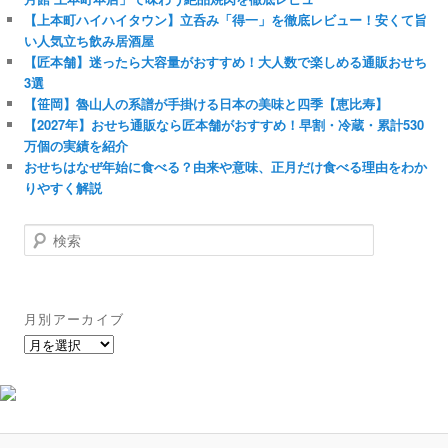
【上本町ハイハイタウン】立呑み「得一」を徹底レビュー！安くて旨
い人気立ち飲み居酒屋
【匠本舗】迷ったら大容量がおすすめ！大人数で楽しめる通販おせち
3選
【笹岡】魯山人の系譜が手掛ける日本の美味と四季【恵比寿】
【2027年】おせち通販なら匠本舗がおすすめ！早割・冷蔵・累計530
万個の実績を紹介
おせちはなぜ年始に食べる？由来や意味、正月だけ食べる理由をわか
りやすく解説
検
索
月別アーカイブ
月
別
ア
ー
カ
イ