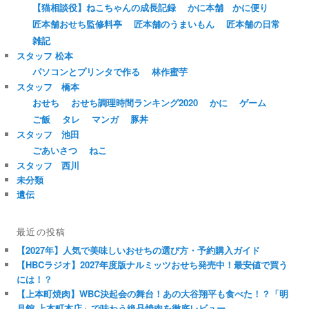
【猫相談役】ねこちゃんの成長記録
かに本舗 かに便り
匠本舗おせち監修料亭
匠本舗のうまいもん
匠本舗の日常
雑記
スタッフ 松本
パソコンとプリンタで作る
林作蜜芋
スタッフ 橋本
おせち
おせち調理時間ランキング2020
かに
ゲーム
ご飯
タレ
マンガ
豚丼
スタッフ 池田
ごあいさつ
ねこ
スタッフ 西川
未分類
遺伝
最近の投稿
【2027年】人気で美味しいおせちの選び方・予約購入ガイド
【HBCラジオ】2027年度版ナルミッツおせち発売中！最安値で買う
には！？
【上本町焼肉】WBC決起会の舞台！あの大谷翔平も食べた！？「明
月館 上本町本店」で味わう絶品焼肉を徹底レビュー