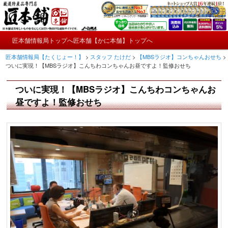
メ
かにやおせちについてのおもしろ情報や興味深い記事をお届けします。
イ
ン
メ
コ
匠本舗情報局トップへ
匠本舗【かに本舗】トップへ
匠本舗情報局【たくじょー！】
メ
イ
ン
匠本舗情報局【たくじょー！】
>
スタッフ たけだ
>
【MBSラジオ】コンちゃんおせち
>
ン
テ
イ
ついに実現！【MBSラジオ】こんちわコンちゃんお昼ですよ！監修おせち
メ
ン
ニ
ツ
ン
ついに実現！【MBSラジオ】こんちわコンちゃんお
ュ
へ
ー
コ
昼ですよ！監修おせち
移
動
ン
テ
ン
ツ
へ
移