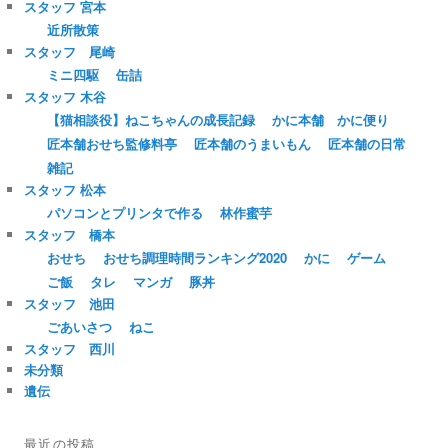
スタッフ 宮本
近所散策
スタッフ 尾崎
ミニ四駆
缶詰
スタッフ 木谷
【猫相談役】ねこちゃんの成長記録
かに本舗 かに便り
匠本舗おせち監修料亭
匠本舗のうまいもん
匠本舗の日常
雑記
スタッフ 松本
パソコンとプリンタで作る
林作蜜芋
スタッフ 橋本
おせち
おせち調理時間ランキング2020
かに
ゲーム
ご飯
タレ
マンガ
豚丼
スタッフ 池田
ごあいさつ
ねこ
スタッフ 西川
未分類
遺伝
最近の投稿