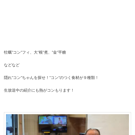
牡蠣”コン”フィ、大”根”煮、”金”平糖
などなど
隠れ”コン”ちゃんを探せ！”コン”のつく食材が９種類！
生放送中の紹介にも熱がコンもります！