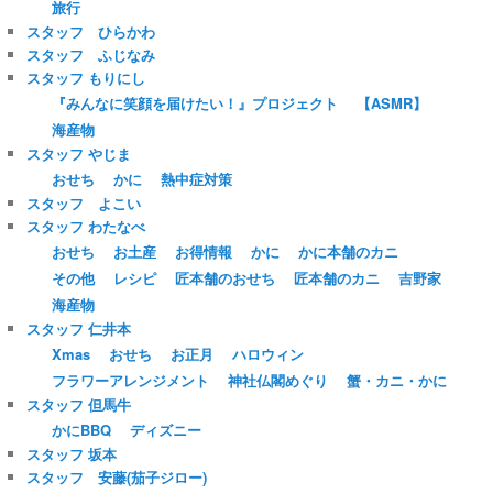
旅行
スタッフ ひらかわ
スタッフ ふじなみ
スタッフ もりにし
『みんなに笑顔を届けたい！』プロジェクト
【ASMR】
海産物
スタッフ やじま
おせち
かに
熱中症対策
スタッフ よこい
スタッフ わたなべ
おせち
お土産
お得情報
かに
かに本舗のカニ
その他
レシピ
匠本舗のおせち
匠本舗のカニ
吉野家
海産物
スタッフ 仁井本
Xmas
おせち
お正月
ハロウィン
フラワーアレンジメント
神社仏閣めぐり
蟹・カニ・かに
スタッフ 但馬牛
かにBBQ
ディズニー
スタッフ 坂本
スタッフ 安藤(茄子ジロー)