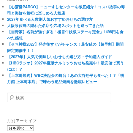
【心斎橋PARCO】ニューすしセンターを徹底紹介！コスパ抜群の寿
司と海鮮を気軽に楽しめる人気店
2027年食べる人数別人気おすすめおせちの選び方
大阪泉佐野の隠れた名店や穴場スポットを巡ってきた話
【吉野家】名前が強すぎる「極旨牛鉄板ステーキ定食」1498円を食
べた感想
【せち神様2027】発売後すぐがチャンス！最安値の【超早割】期間
限定開催中！！
【2027年】人気で美味しいおせちの選び方・予約購入ガイド
【HBCラジオ】2027年度版ナルミッツおせち発売中！最安値で買う
には！？
【上本町焼肉】WBC決起会の舞台！あの大谷翔平も食べた！？「明
月館 上本町本店」で味わう絶品焼肉を徹底レビュー
検
索
月別アーカイブ
月