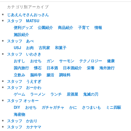
カテゴリ別アーカイブ
じあえんそさんおっさん
スタッフ MATSU
便利グッズ
公園紹介
商品紹介
子育て
情報
施設紹介
スタッフ あべ
USJ
お肉
古民家
和菓子
スタッフ いわさき
おすし
おせち
ガン
サーモン
テクノロジー
健康
国内旅行
懐石
日本酒
日本酒紹介
栄養
海外旅行
立飲み
脳科学
腸活
調味料
スタッフ うえすぎ
スタッフ おーかわ
ゲーム
ラーメン
ランチ
居酒屋
鬼滅の刃
スタッフ オッキー
DIY
おせち
ガチャガチャ
かに
さつまいも
ミニ四駆
海産物
スタッフ かおり
スタッフ カナヤマ