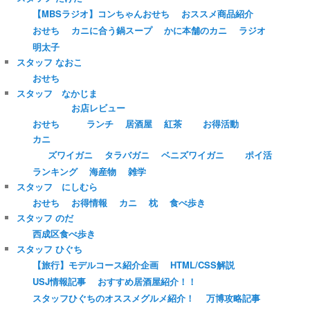
【MBSラジオ】コンちゃんおせち
おススメ商品紹介
おせち
カニに合う鍋スープ
かに本舗のカニ
ラジオ
明太子
スタッフ なおこ
おせち
スタッフ なかじま
お店レビュー
おせち
ランチ
居酒屋
紅茶
お得活動
カニ
ズワイガニ
タラバガニ
ベニズワイガニ
ポイ活
ランキング
海産物
雑学
スタッフ にしむら
おせち
お得情報
カニ
枕
食べ歩き
スタッフ のだ
西成区食べ歩き
スタッフ ひぐち
【旅行】モデルコース紹介企画
HTML/CSS解説
USJ情報記事
おすすめ居酒屋紹介！！
スタッフひぐちのオススメグルメ紹介！
万博攻略記事