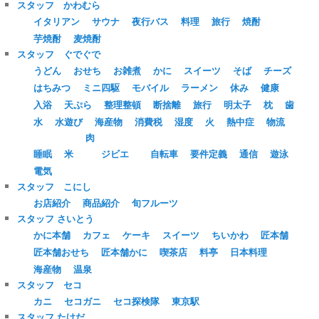
スタッフ かわむら
イタリアン
サウナ
夜行バス
料理
旅行
焼酎
芋焼酎
麦焼酎
スタッフ ぐでぐで
うどん
おせち
お雑煮
かに
スイーツ
そば
チーズ
はちみつ
ミニ四駆
モバイル
ラーメン
休み
健康
入浴
天ぷら
整理整頓
断捨離
旅行
明太子
枕
歯
水
水遊び
海産物
消費税
湿度
火
熱中症
物流
肉
睡眠
米
ジビエ
自転車
要件定義
通信
遊泳
電気
スタッフ こにし
お店紹介
商品紹介
旬フルーツ
スタッフ さいとう
かに本舗
カフェ
ケーキ
スイーツ
ちいかわ
匠本舗
匠本舗おせち
匠本舗かに
喫茶店
料亭
日本料理
海産物
温泉
スタッフ セコ
カニ
セコガニ
セコ探検隊
東京駅
スタッフ たけだ