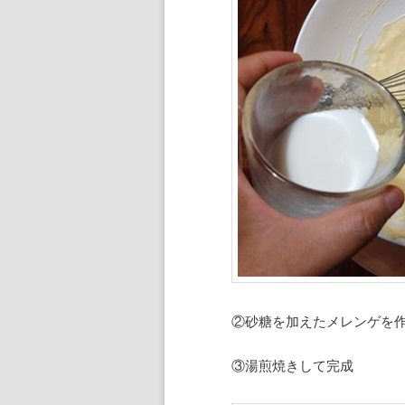
②砂糖を加えたメレンゲを
③湯煎焼きして完成