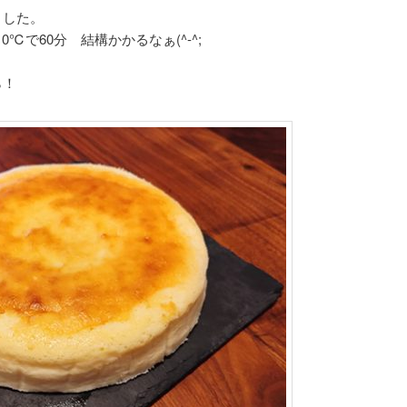
ました。
0℃で60分 結構かかるなぁ(^-^;
ら！