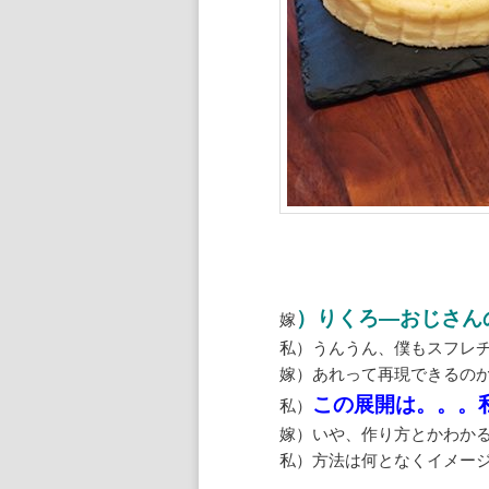
ン
ツ
へ
移
動
）りくろ―おじさん
嫁
私）うんうん、僕もスフレ
嫁）あれって再現できるの
この展開は。。。
私）
嫁）いや、作り方とかわか
私）方法は何となくイメー