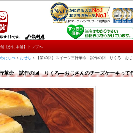
しろ情報や興味深い記事をお届けします。
【たくじょー！】
本舗【かに本舗】トップへ
 わたなべ
>
おせち
>
【第40回】スイーツ三行革命 試作の回 りくろ―お
三行革命 試作の回 りくろ―おじさんのチーズケーキって