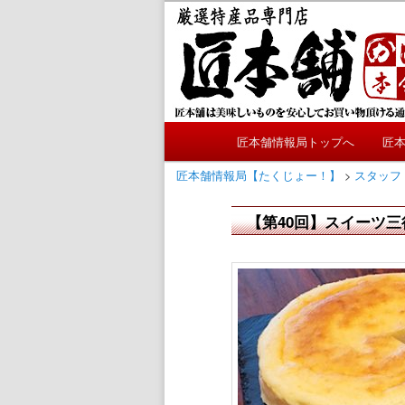
メ
かにやおせちについてのおも
イ
ン
匠本舗情報局
コ
ン
テ
メ
ン
匠本舗情報局トップへ
匠
メ
イ
ツ
ン
匠本舗情報局【たくじょー！】
>
スタッフ
へ
イ
メ
移
ニ
【第40回】スイーツ
動
ン
ュ
ー
コ
ン
テ