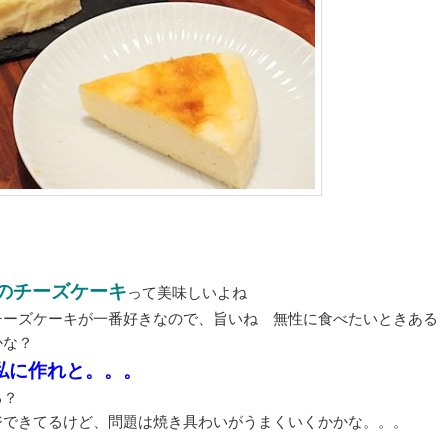
のチーズケーキ
って美味しいよね
チーズケーキが一番好きなので、旨いね 無性に食べたいときある
かな？
私に作れと。。。
る？
ジできてるけど、問題は焼き具わいがうまくいくかかな。。。