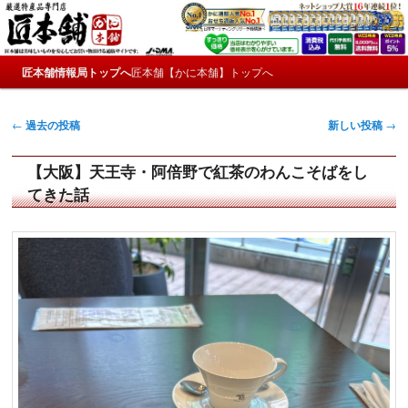
メ
サ
かにやおせちについてのおもしろ情報や興味深い記事をお届けします。
イ
ブ
ン
コ
メ
コ
ン
匠本舗情報局トップへ
匠本舗【かに本舗】トップへ
匠本舗情報局【たくじょー！】
メ
サ
イ
ン
テ
ン
テ
ン
イ
ブ
メ
投
ン
ツ
←
過去の投稿
新しい投稿
→
ニ
稿
ツ
へ
ン
コ
ュ
ナ
へ
移
【大阪】天王寺・阿倍野で紅茶のわんこそばをし
ー
コ
ン
ビ
移
動
てきた話
ゲ
動
ン
テ
ー
シ
テ
ン
ョ
ン
ン
ツ
ツ
へ
へ
移
移
動