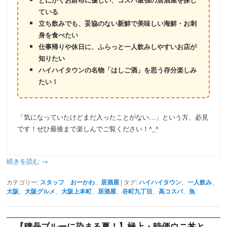
ている
立ち飲みでも、妥協のない新鮮で美味しい海鮮・お刺
身を食べたい
仕事帰りや休日に、ふらっと一人飲みしやすいお店が
知りたい
ハイハイタウンの名物「はしご酒」を思う存分楽しみ
たい！
「気になっていたけどまだ入ったことがない…」という方、必見
です！ぜひ最後まで楽しんでご覧ください！^_^
続きを読む
→
カテゴリー:
スタッフ おーかわ
、
居酒屋
|
タグ:
ハイハイタウン
、
一人飲み
、
大阪
、
大阪グルメ
、
大阪上本町
、
居酒屋
、
谷町九丁目
、
高コスパ
、
魚
【積丹ブルーに染まる夏！】極上・時価ウニ丼と