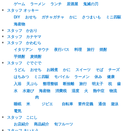
ゲーム
ラーメン
ランチ
居酒屋
鬼滅の刃
スタッフ オッキー
DIY
おせち
ガチャガチャ
かに
さつまいも
ミニ四駆
海産物
スタッフ かおり
スタッフ カナヤマ
スタッフ かわむら
イタリアン
サウナ
夜行バス
料理
旅行
焼酎
芋焼酎
麦焼酎
スタッフ ぐでぐで
うどん
おせち
お雑煮
かに
スイーツ
そば
チーズ
はちみつ
ミニ四駆
モバイル
ラーメン
休み
健康
入浴
天ぷら
整理整頓
断捨離
旅行
明太子
枕
歯
水
水遊び
海産物
消費税
湿度
火
熱中症
物流
肉
睡眠
米
ジビエ
自転車
要件定義
通信
遊泳
電気
スタッフ こにし
お店紹介
商品紹介
旬フルーツ
スタッフ さいとう