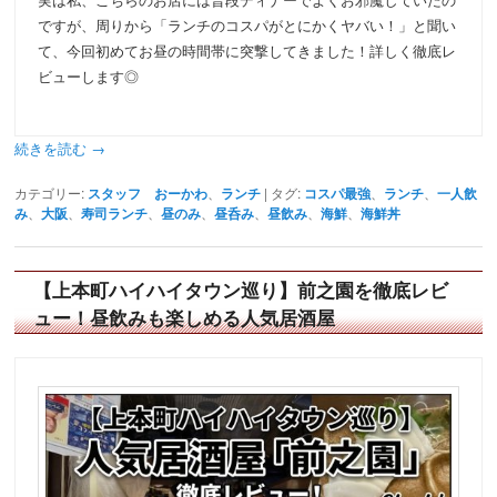
ですが、周りから「ランチのコスパがとにかくヤバい！」と聞い
て、今回初めてお昼の時間帯に突撃してきました！詳しく徹底レ
ビューします◎
続きを読む
→
カテゴリー:
スタッフ おーかわ
、
ランチ
|
タグ:
コスパ最強
、
ランチ
、
一人飲
み
、
大阪
、
寿司ランチ
、
昼のみ
、
昼呑み
、
昼飲み
、
海鮮
、
海鮮丼
【上本町ハイハイタウン巡り】前之園を徹底レビ
ュー！昼飲みも楽しめる人気居酒屋