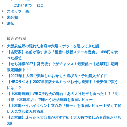
ごあいさつ
ねこ
スタッフ 西川
未分類
遺伝
最近の投稿
大阪泉佐野の隠れた名店や穴場スポットを巡ってきた話
【吉野家】名前が強すぎる「極旨牛鉄板ステーキ定食」1498円を食
べた感想
【せち神様2027】発売後すぐがチャンス！最安値の【超早割】期間
限定開催中！！
【2027年】人気で美味しいおせちの選び方・予約購入ガイド
【HBCラジオ】2027年度版ナルミッツおせち発売中！最安値で買う
には！？
【上本町焼肉】WBC決起会の舞台！あの大谷翔平も食べた！？「明
月館 上本町本店」で味わう絶品焼肉を徹底レビュー
【上本町ハイハイタウン】立呑み「得一」を徹底レビュー！安くて旨
い人気立ち飲み居酒屋
【匠本舗】迷ったら大容量がおすすめ！大人数で楽しめる通販おせち
3選