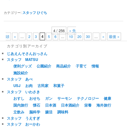
カテゴリー:
スタッフ ひぐち
4 / 256
« 先
頭
«
...
2
3
4
5
6
...
10
20
30
...
»
最後 »
カテゴリ別アーカイブ
じあえんそさんおっさん
スタッフ MATSU
便利グッズ
公園紹介
商品紹介
子育て
情報
施設紹介
スタッフ あべ
USJ
お肉
古民家
和菓子
スタッフ いわさき
おすし
おせち
ガン
サーモン
テクノロジー
健康
国内旅行
懐石
日本酒
日本酒紹介
栄養
海外旅行
立飲み
脳科学
腸活
調味料
スタッフ うえすぎ
スタッフ おーかわ