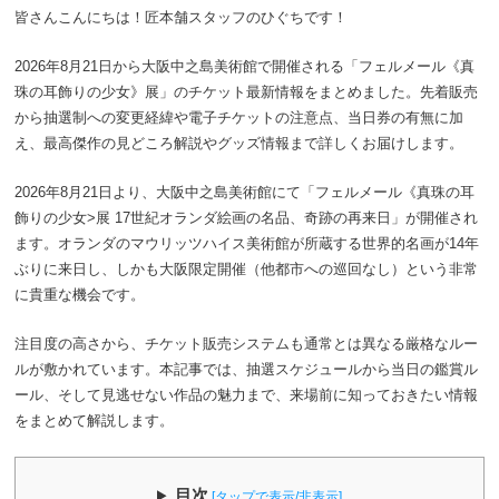
皆さんこんにちは！匠本舗スタッフのひぐちです！
2026年8月21日から大阪中之島美術館で開催される「フェルメール《真
珠の耳飾りの少女》展」のチケット最新情報をまとめました。先着販売
から抽選制への変更経緯や電子チケットの注意点、当日券の有無に加
え、最高傑作の見どころ解説やグッズ情報まで詳しくお届けします。
2026年8月21日より、大阪中之島美術館にて「フェルメール《真珠の耳
飾りの少女>展 17世紀オランダ絵画の名品、奇跡の再来日」が開催され
ます。オランダのマウリッツハイス美術館が所蔵する世界的名画が14年
ぶりに来日し、しかも大阪限定開催（他都市への巡回なし）という非常
に貴重な機会です。
注目度の高さから、チケット販売システムも通常とは異なる厳格なルー
ルが敷かれています。本記事では、抽選スケジュールから当日の鑑賞ル
ール、そして見逃せない作品の魅力まで、来場前に知っておきたい情報
をまとめて解説します。
目次
[タップで表示/非表示]