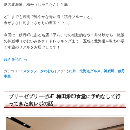
夏の北海道、積丹（しゃこたん）半島
どこまでも透明で鮮やかな青い海「積丹ブルー」と、
今がまさに旬まっさかりの至宝・ウニ。
今回は、積丹町にある名店「平八」での感動的なウニ丼体験から、絶景
の神威岬（かむいみさき）トレッキングまで、五感で北海道を味わい尽
くす旅のリアルをお届けします！
続きを読む
→
カテゴリー:
スタッフ かわむら
|
タグ:
うに丼
、
北海道グルメ
、
神威岬
、
積丹
半島
ブリーゼブリーゼ5F_梅田象印食堂に予約なして行
ってきた食レポの話