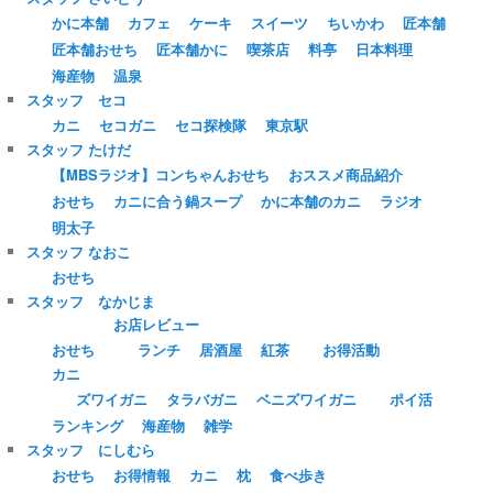
かに本舗
カフェ
ケーキ
スイーツ
ちいかわ
匠本舗
匠本舗おせち
匠本舗かに
喫茶店
料亭
日本料理
海産物
温泉
スタッフ セコ
カニ
セコガニ
セコ探検隊
東京駅
スタッフ たけだ
【MBSラジオ】コンちゃんおせち
おススメ商品紹介
おせち
カニに合う鍋スープ
かに本舗のカニ
ラジオ
明太子
スタッフ なおこ
おせち
スタッフ なかじま
お店レビュー
おせち
ランチ
居酒屋
紅茶
お得活動
カニ
ズワイガニ
タラバガニ
ベニズワイガニ
ポイ活
ランキング
海産物
雑学
スタッフ にしむら
おせち
お得情報
カニ
枕
食べ歩き