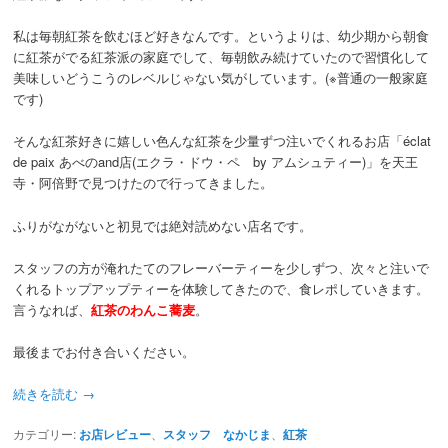
私は毎朝紅茶を飲むほど好きなんです。というよりは、幼少期から朝食
に紅茶がでる紅茶派の家庭でして、毎朝飲み続けていたので習慣化して
美味しいどうこうのレベルじゃない気がしています。(※普通の一般家庭
です)
そんな紅茶好きに嬉しい色んな紅茶を少量ずつ注いでくれるお店「éclat
de paix あべのand店(エクラ・ドウ・ペ by アムシュティー)」を天王
寺・阿倍野で見つけたので行ってきました。
ふりがながないと初見では絶対読めない店名です。
スタッフの方が淹れたてのフレーバーティーを少しずつ、次々と注いで
くれるトップアップティーを体験してきたので、食レポしていきます。
言うなれば、
紅茶のわんこ蕎麦
。
最後までお付き合いください。
続きを読む
→
カテゴリー:
お店レビュー
、
スタッフ なかじま
、
紅茶