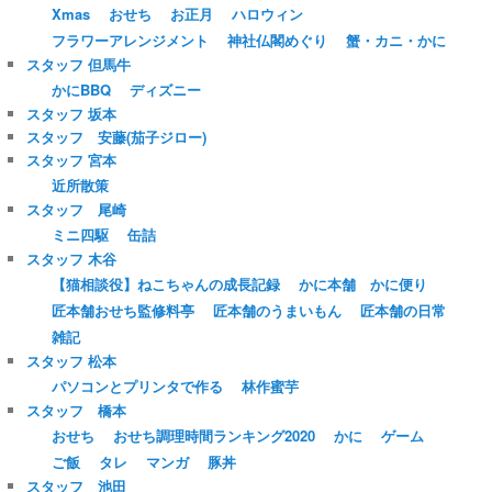
Xmas
おせち
お正月
ハロウィン
フラワーアレンジメント
神社仏閣めぐり
蟹・カニ・かに
スタッフ 但馬牛
かにBBQ
ディズニー
スタッフ 坂本
スタッフ 安藤(茄子ジロー)
スタッフ 宮本
近所散策
スタッフ 尾崎
ミニ四駆
缶詰
スタッフ 木谷
【猫相談役】ねこちゃんの成長記録
かに本舗 かに便り
匠本舗おせち監修料亭
匠本舗のうまいもん
匠本舗の日常
雑記
スタッフ 松本
パソコンとプリンタで作る
林作蜜芋
スタッフ 橋本
おせち
おせち調理時間ランキング2020
かに
ゲーム
ご飯
タレ
マンガ
豚丼
スタッフ 池田