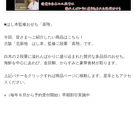
■はし本監修おせち「喜翔」
今回、皆さまへご紹介したい商品はこちら！
大阪「北新地 はし本」監修二段重「喜翔」です。
白木の２段重に溢れんばかりに盛り込まれた贅沢な多品目のおせち。
海鮮を中心にあわび、金目鯛、からすみと豪華食材が彩ります。
上記バナーをクリックすれば商品ページに移動します。是非ともアクセ
スください。
※（毎年８月から予約受付開始）早期割引実施中