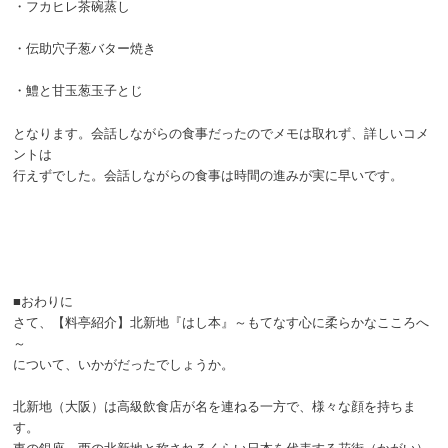
・フカヒレ茶碗蒸し
・伝助穴子葱バター焼き
・鱧と甘玉葱玉子とじ
となります。会話しながらの食事だったのでメモは取れず、詳しいコメ
ントは
行えずでした。会話しながらの食事は時間の進みが実に早いです。
■おわりに
さて、【料亭紹介】北新地『はし本』～もてなす心に柔らかなこころへ
～
について、いかがだったでしょうか。
北新地（大阪）は高級飲食店が名を連ねる一方で、様々な顔を持ちま
す。
東の銀座、西の北新地と称されるくらい日本を代表する花街（かがい）