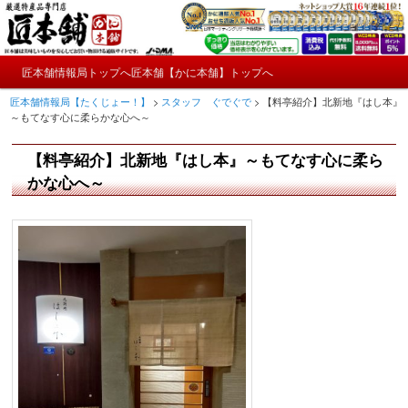
メ
かにやおせちについてのおもしろ情報や興味深い記事をお届けします。
イ
ン
メ
コ
匠本舗情報局トップへ
匠本舗【かに本舗】トップへ
匠本舗情報局【たくじょー！】
メ
イ
ン
匠本舗情報局【たくじょー！】
>
スタッフ ぐでぐで
>
【料亭紹介】北新地『はし本』
ン
テ
イ
～もてなす心に柔らかな心へ～
メ
ン
ニ
ツ
ン
【料亭紹介】北新地『はし本』～もてなす心に柔ら
ュ
へ
ー
コ
かな心へ～
移
動
ン
テ
ン
ツ
へ
移