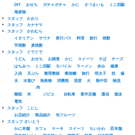
DIY
おせち
ガチャガチャ
かに
さつまいも
ミニ四駆
海産物
スタッフ かおり
スタッフ カナヤマ
スタッフ かわむら
イタリアン
サウナ
夜行バス
料理
旅行
焼酎
芋焼酎
麦焼酎
スタッフ ぐでぐで
うどん
おせち
お雑煮
かに
スイーツ
そば
チーズ
はちみつ
ミニ四駆
モバイル
ラーメン
休み
健康
入浴
天ぷら
整理整頓
断捨離
旅行
明太子
枕
歯
水
水遊び
海産物
消費税
湿度
火
熱中症
物流
肉
睡眠
米
ジビエ
自転車
要件定義
通信
遊泳
電気
スタッフ こにし
お店紹介
商品紹介
旬フルーツ
スタッフ さいとう
かに本舗
カフェ
ケーキ
スイーツ
ちいかわ
匠本舗