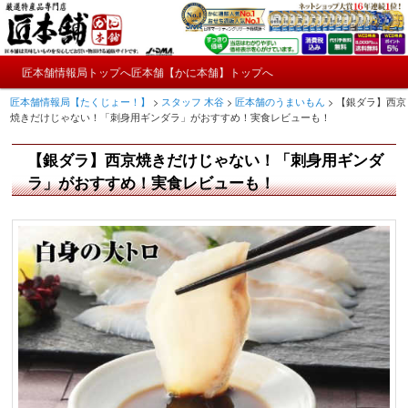
メ
かにやおせちについてのおもしろ情報や興味深い記事をお届けします。
イ
ン
メ
コ
匠本舗情報局トップへ
匠本舗【かに本舗】トップへ
匠本舗情報局【たくじょー！】
メ
イ
ン
匠本舗情報局【たくじょー！】
>
スタッフ 木谷
>
匠本舗のうまいもん
>
【銀ダラ】西京
ン
テ
イ
焼きだけじゃない！「刺身用ギンダラ」がおすすめ！実食レビューも！
メ
ン
ニ
ツ
ン
【銀ダラ】西京焼きだけじゃない！「刺身用ギンダ
ュ
へ
ー
コ
ラ」がおすすめ！実食レビューも！
移
動
ン
テ
ン
ツ
へ
移