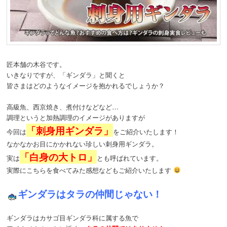
動
匠本舗の木谷です。
いきなりですが、「ギンダラ」と聞くと
皆さまはどのようなイメージを抱かれるでしょうか？
高級魚、西京焼き、煮付けなどなど…
調理というと加熱調理のイメージがありますが
「刺身用ギンダラ」
今回は
をご紹介いたします！
なかなかお目にかかれない珍しい刺身用ギンダラ。
「白身の大トロ」
実は
とも呼ばれています。
実際にこちらを食べてみた感想などもご紹介いたします
ギンダラはタラの仲間じゃない！
ギンダラはカサゴ目ギンダラ科に属する魚で