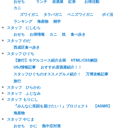
おせち
ランチ
居酒屋
紅茶
お得活動
カニ
ズワイガニ
タラバガニ
ベニズワイガニ
ポイ活
ランキング
海産物
雑学
スタッフ にしむら
おせち
お得情報
カニ
枕
食べ歩き
スタッフ のだ
西成区食べ歩き
スタッフ ひぐち
【旅行】モデルコース紹介企画
HTML/CSS解説
USJ情報記事
おすすめ居酒屋紹介！！
スタッフひぐちのオススメグルメ紹介！
万博攻略記事
旅行
スタッフ ひらかわ
スタッフ ふじなみ
スタッフ もりにし
『みんなに笑顔を届けたい！』プロジェクト
【ASMR】
海産物
スタッフ やじま
おせち
かに
熱中症対策