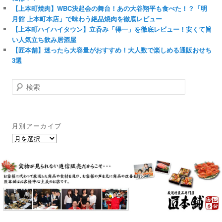
【上本町焼肉】WBC決起会の舞台！あの大谷翔平も食べた！？「明
月館 上本町本店」で味わう絶品焼肉を徹底レビュー
【上本町ハイハイタウン】立呑み「得一」を徹底レビュー！安くて旨
い人気立ち飲み居酒屋
【匠本舗】迷ったら大容量がおすすめ！大人数で楽しめる通販おせち
3選
検
索
月別アーカイブ
月
別
ア
ー
カ
イ
ブ