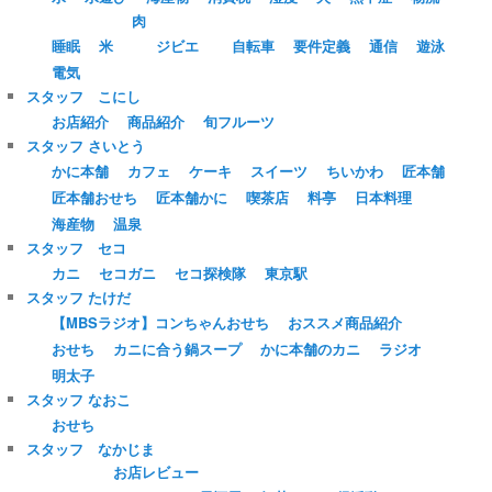
肉
睡眠
米
ジビエ
自転車
要件定義
通信
遊泳
電気
スタッフ こにし
お店紹介
商品紹介
旬フルーツ
スタッフ さいとう
かに本舗
カフェ
ケーキ
スイーツ
ちいかわ
匠本舗
匠本舗おせち
匠本舗かに
喫茶店
料亭
日本料理
海産物
温泉
スタッフ セコ
カニ
セコガニ
セコ探検隊
東京駅
スタッフ たけだ
【MBSラジオ】コンちゃんおせち
おススメ商品紹介
おせち
カニに合う鍋スープ
かに本舗のカニ
ラジオ
明太子
スタッフ なおこ
おせち
スタッフ なかじま
お店レビュー