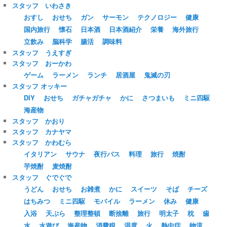
スタッフ いわさき
おすし
おせち
ガン
サーモン
テクノロジー
健康
国内旅行
懐石
日本酒
日本酒紹介
栄養
海外旅行
立飲み
脳科学
腸活
調味料
スタッフ うえすぎ
スタッフ おーかわ
ゲーム
ラーメン
ランチ
居酒屋
鬼滅の刃
スタッフ オッキー
DIY
おせち
ガチャガチャ
かに
さつまいも
ミニ四駆
海産物
スタッフ かおり
スタッフ カナヤマ
スタッフ かわむら
イタリアン
サウナ
夜行バス
料理
旅行
焼酎
芋焼酎
麦焼酎
スタッフ ぐでぐで
うどん
おせち
お雑煮
かに
スイーツ
そば
チーズ
はちみつ
ミニ四駆
モバイル
ラーメン
休み
健康
入浴
天ぷら
整理整頓
断捨離
旅行
明太子
枕
歯
水
水遊び
海産物
消費税
湿度
火
熱中症
物流