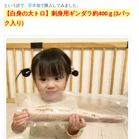
という訳で、
匠本舗
で購入してみました。
【白身の大トロ】刺身用ギンダラ約400ｇ(3パッ
ク入り)