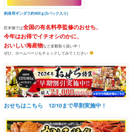
刺身用ギンダラ約400ｇ(3パック入り)
全国の有名料亭監修のおせち、
匠本舗では
今年はお得でイチオシのかに、
おいしい海産物
など多数取り扱い中！
ぜひ、ホームページもチェックしてみてください
おせちはこちら 12/10まで早割実施中！