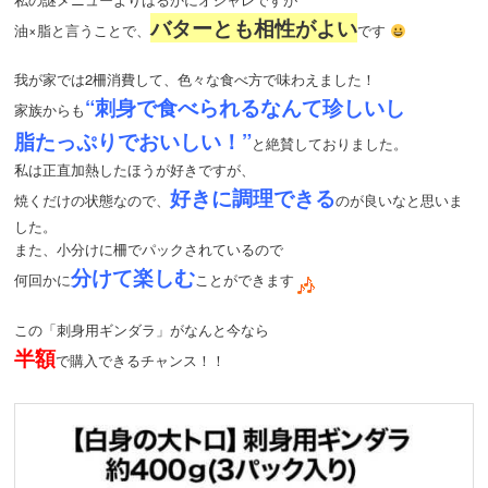
バターとも相性がよい
油×脂と言うことで、
です
我が家では2柵消費して、色々な食べ方で味わえました！
“刺身で食べられるなんて珍しいし
家族からも
脂たっぷりでおいしい！”
と絶賛しておりました。
私は正直加熱したほうが好きですが、
好きに調理できる
焼くだけの状態なので、
のが良いなと思いま
した。
また、小分けに柵でパックされているので
分けて楽しむ
何回かに
ことができます
この「刺身用ギンダラ」がなんと今なら
半額
で購入できるチャンス！！