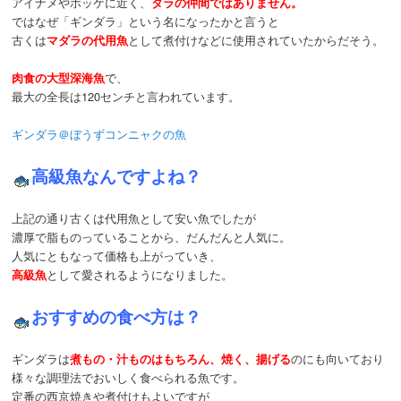
アイナメやホッケに近く、
タラの仲間ではありません。
ではなぜ「ギンダラ」という名になったかと言うと
古くは
マダラの代用魚
として煮付けなどに使用されていたからだそう。
肉食の大型深海魚
で、
最大の全長は120センチと言われています。
ギンダラ＠ぼうずコンニャクの魚
高級魚なんですよね？
上記の通り古くは代用魚として安い魚でしたが
濃厚で脂ものっていることから、だんだんと人気に。
人気にともなって価格も上がっていき、
高級魚
として愛されるようになりました。
おすすめの食べ方は？
ギンダラは
煮もの・汁ものはもちろん、焼く、揚げる
のにも向いており
様々な調理法でおいしく食べられる魚です。
定番の西京焼きや煮付けもよいですが