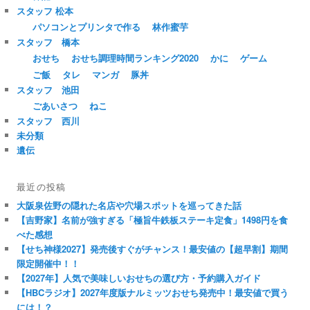
スタッフ 松本
パソコンとプリンタで作る
林作蜜芋
スタッフ 橋本
おせち
おせち調理時間ランキング2020
かに
ゲーム
ご飯
タレ
マンガ
豚丼
スタッフ 池田
ごあいさつ
ねこ
スタッフ 西川
未分類
遺伝
最近の投稿
大阪泉佐野の隠れた名店や穴場スポットを巡ってきた話
【吉野家】名前が強すぎる「極旨牛鉄板ステーキ定食」1498円を食
べた感想
【せち神様2027】発売後すぐがチャンス！最安値の【超早割】期間
限定開催中！！
【2027年】人気で美味しいおせちの選び方・予約購入ガイド
【HBCラジオ】2027年度版ナルミッツおせち発売中！最安値で買う
には！？