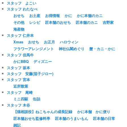
スタッフ よこい
スタッフ わたなべ
おせち
お土産
お得情報
かに
かに本舗のカニ
その他
レシピ
匠本舗のおせち
匠本舗のカニ
吉野家
海産物
スタッフ 仁井本
Xmas
おせち
お正月
ハロウィン
フラワーアレンジメント
神社仏閣めぐり
蟹・カニ・かに
スタッフ 但馬牛
かにBBQ
ディズニー
スタッフ 坂本
スタッフ 安藤(茄子ジロー)
スタッフ 宮本
近所散策
スタッフ 尾崎
ミニ四駆
缶詰
スタッフ 木谷
【猫相談役】ねこちゃんの成長記録
かに本舗 かに便り
匠本舗おせち監修料亭
匠本舗のうまいもん
匠本舗の日常
雑記