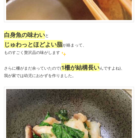
白身魚の味わい
と
じゅわっとほどよい脂
が絡まって、
ものすごく贅沢品の味がします
1柵が結構長い
さらに柵がまだ余っていたので(
んですよね)、
我が家では幼児におかずを作りました。