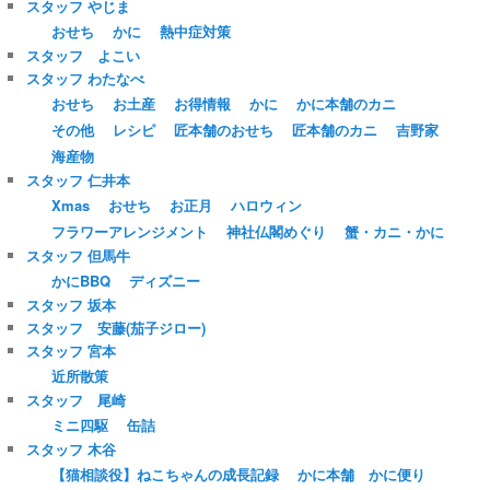
スタッフ やじま
おせち
かに
熱中症対策
スタッフ よこい
スタッフ わたなべ
おせち
お土産
お得情報
かに
かに本舗のカニ
その他
レシピ
匠本舗のおせち
匠本舗のカニ
吉野家
海産物
スタッフ 仁井本
Xmas
おせち
お正月
ハロウィン
フラワーアレンジメント
神社仏閣めぐり
蟹・カニ・かに
スタッフ 但馬牛
かにBBQ
ディズニー
スタッフ 坂本
スタッフ 安藤(茄子ジロー)
スタッフ 宮本
近所散策
スタッフ 尾崎
ミニ四駆
缶詰
スタッフ 木谷
【猫相談役】ねこちゃんの成長記録
かに本舗 かに便り