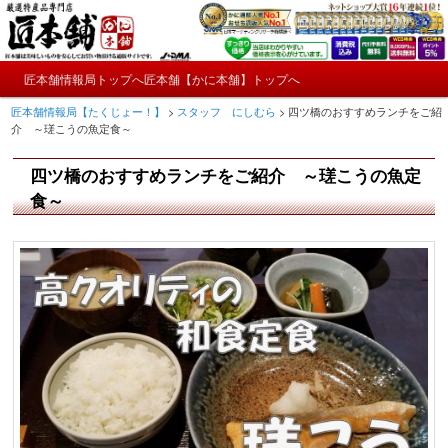
メ
かにやおせちについてのおもしろ情報や興味深い記事をお届けします。
イ
ン
メ
コ
匠本舗情報局トップへ
匠本舗【かに本舗】トップへ
匠本舗情報局【たくじょー！】
メ
イ
ン
匠本舗情報局【たくじょー！】
>
スタッフ にしむら
>
四ツ橋のおすすめランチをご紹
ン
テ
イ
介 ～瑳こうの魚定食～
メ
ン
ニ
ツ
ン
四ツ橋のおすすめランチをご紹介 ～瑳こうの魚定
ュ
へ
ー
コ
食～
移
動
ン
テ
ン
ツ
へ
移