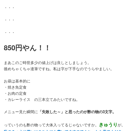
・・・
・・・
・・・
850円やん！！
まあこのご時世多少の値上げは良しとしましょう。
後めちゃくちゃ達筆ですね。私は字が下手なのでうらやましい。
お昼は基本的に
・焼き魚定食
・お肉の定食
・カレーライス の三本立てみたいですね。
メニュー見た瞬間に
「失敗した～」と思ったのが酢の物の3文字。
きゅうり
っていうのも酢の物って大体入ってるじゃないですか。
が。