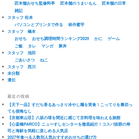
匠本舗おせち監修料亭
匠本舗のうまいもん
匠本舗の日常
雑記
スタッフ 松本
パソコンとプリンタで作る
林作蜜芋
スタッフ 橋本
おせち
おせち調理時間ランキング2020
かに
ゲーム
ご飯
タレ
マンガ
豚丼
スタッフ 池田
ごあいさつ
ねこ
スタッフ 西川
未分類
遺伝
最近の投稿
【天下一品】すだち香るあっさり冷やし麺を実食！こってりを裏切っ
ても後悔なし
【京都東山荘】八坂の塔を間近に感じて京料理を味わえる旅館
【心斎橋PARCO】ニューすしセンターを徹底紹介！コスパ抜群の寿
司と海鮮を気軽に楽しめる人気店
2027年食べる人数別人気おすすめおせちの選び方