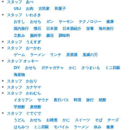
スタッフ あべ
USJ
お肉
古民家
和菓子
スタッフ いわさき
おすし
おせち
ガン
サーモン
テクノロジー
健康
国内旅行
懐石
日本酒
日本酒紹介
栄養
海外旅行
立飲み
脳科学
腸活
調味料
スタッフ うえすぎ
スタッフ おーかわ
ゲーム
ラーメン
ランチ
居酒屋
鬼滅の刃
スタッフ オッキー
DIY
おせち
ガチャガチャ
かに
さつまいも
ミニ四駆
海産物
スタッフ かおり
スタッフ カナヤマ
スタッフ かわむら
イタリアン
サウナ
夜行バス
料理
旅行
焼酎
芋焼酎
麦焼酎
スタッフ ぐでぐで
うどん
おせち
お雑煮
かに
スイーツ
そば
チーズ
はちみつ
ミニ四駆
モバイル
ラーメン
休み
健康