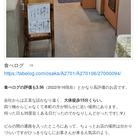
食べログ ⇒
https://tabelog.com/osaka/A2701/A270106/27000094/
食べログの評価も3.56
（2022/9/16現在）とかなり高評価のお店です。
会社からは正直な話かなり遠く、
大体徒歩15分くらい。
四ツ橋からじゃなくて本町の方が明らかに近い場所にあります。
伺った日も35度近くある日だったのでかなりしんどかったです( ;∀;)
ビルの間の通路を入ったところにあって、ちょっとお店の場所は分かり
づらいですがひっきりなしにお客さんが来る人気店のよう。