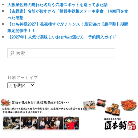
大阪泉佐野の隠れた名店や穴場スポットを巡ってきた話
【吉野家】名前が強すぎる「極旨牛鉄板ステーキ定食」1498円を食
べた感想
【せち神様2027】発売後すぐがチャンス！最安値の【超早割】期間
限定開催中！！
【2027年】人気で美味しいおせちの選び方・予約購入ガイド
検
索
月別アーカイブ
月
別
ア
ー
カ
イ
ブ