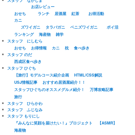
スタッフ なかじま
お店レビュー
おせち
ランチ
居酒屋
紅茶
お得活動
カニ
ズワイガニ
タラバガニ
ベニズワイガニ
ポイ活
ランキング
海産物
雑学
スタッフ にしむら
おせち
お得情報
カニ
枕
食べ歩き
スタッフ のだ
西成区食べ歩き
スタッフ ひぐち
【旅行】モデルコース紹介企画
HTML/CSS解説
USJ情報記事
おすすめ居酒屋紹介！！
スタッフひぐちのオススメグルメ紹介！
万博攻略記事
旅行
スタッフ ひらかわ
スタッフ ふじなみ
スタッフ もりにし
『みんなに笑顔を届けたい！』プロジェクト
【ASMR】
海産物