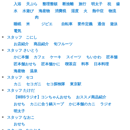
入浴
天ぷら
整理整頓
断捨離
旅行
明太子
枕
歯
水
水遊び
海産物
消費税
湿度
火
熱中症
物流
肉
睡眠
米
ジビエ
自転車
要件定義
通信
遊泳
電気
スタッフ こにし
お店紹介
商品紹介
旬フルーツ
スタッフ さいとう
かに本舗
カフェ
ケーキ
スイーツ
ちいかわ
匠本舗
匠本舗おせち
匠本舗かに
喫茶店
料亭
日本料理
海産物
温泉
スタッフ セコ
カニ
セコガニ
セコ探検隊
東京駅
スタッフ たけだ
【MBSラジオ】コンちゃんおせち
おススメ商品紹介
おせち
カニに合う鍋スープ
かに本舗のカニ
ラジオ
明太子
スタッフ なおこ
おせち