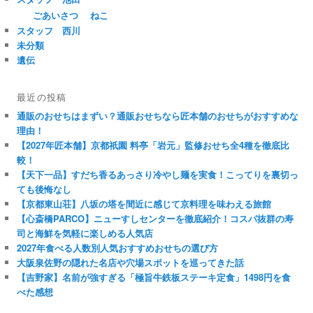
ごあいさつ
ねこ
スタッフ 西川
未分類
遺伝
最近の投稿
通販のおせちはまずい？通販おせちなら匠本舗のおせちがおすすめな
理由！
【2027年匠本舗】京都祇園 料亭「岩元」監修おせち全4種を徹底比
較！
【天下一品】すだち香るあっさり冷やし麺を実食！こってりを裏切っ
ても後悔なし
【京都東山荘】八坂の塔を間近に感じて京料理を味わえる旅館
【心斎橋PARCO】ニューすしセンターを徹底紹介！コスパ抜群の寿
司と海鮮を気軽に楽しめる人気店
2027年食べる人数別人気おすすめおせちの選び方
大阪泉佐野の隠れた名店や穴場スポットを巡ってきた話
【吉野家】名前が強すぎる「極旨牛鉄板ステーキ定食」1498円を食
べた感想