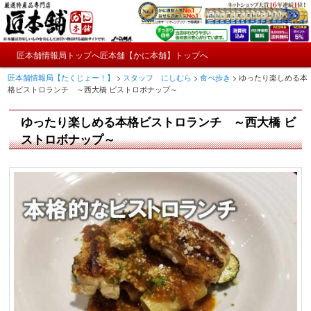
メ
かにやおせちについてのおもしろ情報や興味深い記事をお届けします。
イ
ン
メ
コ
匠本舗情報局トップへ
匠本舗【かに本舗】トップへ
匠本舗情報局【たくじょー！】
メ
イ
ン
匠本舗情報局【たくじょー！】
>
スタッフ にしむら
>
食べ歩き
>
ゆったり楽しめる本
ン
テ
イ
格ビストロランチ ～西大橋 ビストロボナップ～
メ
ン
ニ
ツ
ン
ゆったり楽しめる本格ビストロランチ ～西大橋 ビ
ュ
へ
ー
コ
ストロボナップ～
移
動
ン
テ
ン
ツ
へ
移