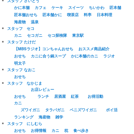
スタッフ さいとう
かに本舗
カフェ
ケーキ
スイーツ
ちいかわ
匠本舗
匠本舗おせち
匠本舗かに
喫茶店
料亭
日本料理
海産物
温泉
スタッフ セコ
カニ
セコガニ
セコ探検隊
東京駅
スタッフ たけだ
【MBSラジオ】コンちゃんおせち
おススメ商品紹介
おせち
カニに合う鍋スープ
かに本舗のカニ
ラジオ
明太子
スタッフ なおこ
おせち
スタッフ なかじま
お店レビュー
おせち
ランチ
居酒屋
紅茶
お得活動
カニ
ズワイガニ
タラバガニ
ベニズワイガニ
ポイ活
ランキング
海産物
雑学
スタッフ にしむら
おせち
お得情報
カニ
枕
食べ歩き