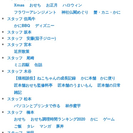
Xmas
おせち
お正月
ハロウィン
フラワーアレンジメント
神社仏閣めぐり
蟹・カニ・かに
スタッフ 但馬牛
かにBBQ
ディズニー
スタッフ 坂本
スタッフ 安藤(茄子ジロー)
スタッフ 宮本
近所散策
スタッフ 尾崎
ミニ四駆
缶詰
スタッフ 木谷
【猫相談役】ねこちゃんの成長記録
かに本舗 かに便り
匠本舗おせち監修料亭
匠本舗のうまいもん
匠本舗の日常
雑記
スタッフ 松本
パソコンとプリンタで作る
林作蜜芋
スタッフ 橋本
おせち
おせち調理時間ランキング2020
かに
ゲーム
ご飯
タレ
マンガ
豚丼
スタッフ 池田