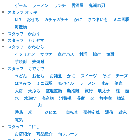
ゲーム
ラーメン
ランチ
居酒屋
鬼滅の刃
スタッフ オッキー
DIY
おせち
ガチャガチャ
かに
さつまいも
ミニ四駆
海産物
スタッフ かおり
スタッフ カナヤマ
スタッフ かわむら
イタリアン
サウナ
夜行バス
料理
旅行
焼酎
芋焼酎
麦焼酎
スタッフ ぐでぐで
うどん
おせち
お雑煮
かに
スイーツ
そば
チーズ
はちみつ
ミニ四駆
モバイル
ラーメン
休み
健康
入浴
天ぷら
整理整頓
断捨離
旅行
明太子
枕
歯
水
水遊び
海産物
消費税
湿度
火
熱中症
物流
肉
睡眠
米
ジビエ
自転車
要件定義
通信
遊泳
電気
スタッフ こにし
お店紹介
商品紹介
旬フルーツ