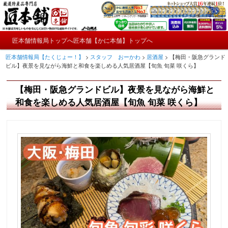
メ
かにやおせちについてのおもしろ情報や興味深い記事をお届けします。
イ
ン
メ
コ
匠本舗情報局トップへ
匠本舗【かに本舗】トップへ
匠本舗情報局【たくじょー！】
メ
イ
ン
匠本舗情報局【たくじょー！】
>
スタッフ おーかわ
>
居酒屋
>
【梅田・阪急グランド
ン
テ
イ
ビル】夜景を見ながら海鮮と和食を楽しめる人気居酒屋【旬魚 旬菜 咲くら】
メ
ン
ニ
ツ
ン
【梅田・阪急グランドビル】夜景を見ながら海鮮と
ュ
へ
ー
コ
和食を楽しめる人気居酒屋【旬魚 旬菜 咲くら】
移
動
ン
テ
ン
ツ
へ
移