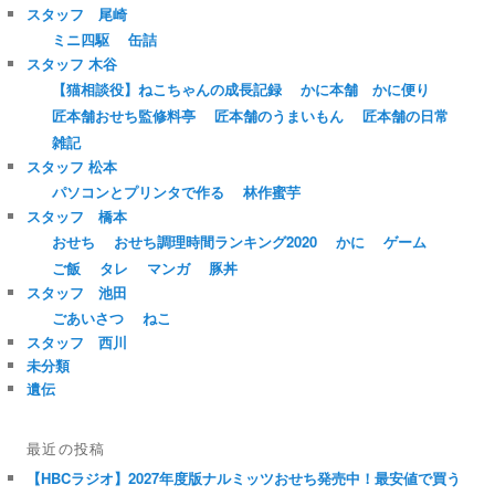
スタッフ 尾崎
ミニ四駆
缶詰
スタッフ 木谷
【猫相談役】ねこちゃんの成長記録
かに本舗 かに便り
匠本舗おせち監修料亭
匠本舗のうまいもん
匠本舗の日常
雑記
スタッフ 松本
パソコンとプリンタで作る
林作蜜芋
スタッフ 橋本
おせち
おせち調理時間ランキング2020
かに
ゲーム
ご飯
タレ
マンガ
豚丼
スタッフ 池田
ごあいさつ
ねこ
スタッフ 西川
未分類
遺伝
最近の投稿
【HBCラジオ】2027年度版ナルミッツおせち発売中！最安値で買う