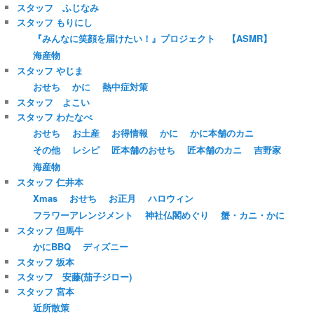
スタッフ ふじなみ
スタッフ もりにし
『みんなに笑顔を届けたい！』プロジェクト
【ASMR】
海産物
スタッフ やじま
おせち
かに
熱中症対策
スタッフ よこい
スタッフ わたなべ
おせち
お土産
お得情報
かに
かに本舗のカニ
その他
レシピ
匠本舗のおせち
匠本舗のカニ
吉野家
海産物
スタッフ 仁井本
Xmas
おせち
お正月
ハロウィン
フラワーアレンジメント
神社仏閣めぐり
蟹・カニ・かに
スタッフ 但馬牛
かにBBQ
ディズニー
スタッフ 坂本
スタッフ 安藤(茄子ジロー)
スタッフ 宮本
近所散策