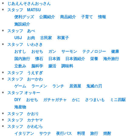
じあえんそさんおっさん
スタッフ MATSU
便利グッズ
公園紹介
商品紹介
子育て
情報
施設紹介
スタッフ あべ
USJ
お肉
古民家
和菓子
スタッフ いわさき
おすし
おせち
ガン
サーモン
テクノロジー
健康
国内旅行
懐石
日本酒
日本酒紹介
栄養
海外旅行
立飲み
脳科学
腸活
調味料
スタッフ うえすぎ
スタッフ おーかわ
ゲーム
ラーメン
ランチ
居酒屋
鬼滅の刃
スタッフ オッキー
DIY
おせち
ガチャガチャ
かに
さつまいも
ミニ四駆
海産物
スタッフ かおり
スタッフ カナヤマ
スタッフ かわむら
イタリアン
サウナ
夜行バス
料理
旅行
焼酎