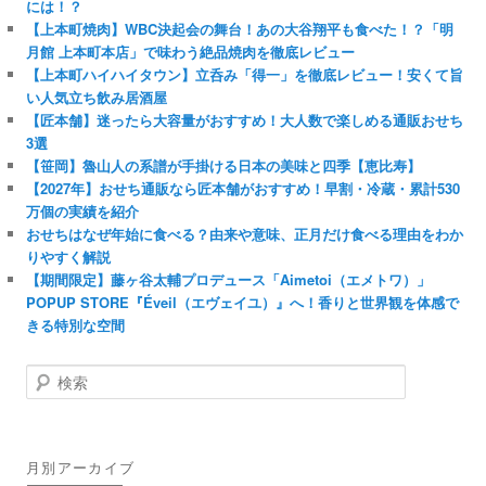
には！？
【上本町焼肉】WBC決起会の舞台！あの大谷翔平も食べた！？「明
月館 上本町本店」で味わう絶品焼肉を徹底レビュー
【上本町ハイハイタウン】立呑み「得一」を徹底レビュー！安くて旨
い人気立ち飲み居酒屋
【匠本舗】迷ったら大容量がおすすめ！大人数で楽しめる通販おせち
3選
【笹岡】魯山人の系譜が手掛ける日本の美味と四季【恵比寿】
【2027年】おせち通販なら匠本舗がおすすめ！早割・冷蔵・累計530
万個の実績を紹介
おせちはなぜ年始に食べる？由来や意味、正月だけ食べる理由をわか
りやすく解説
【期間限定】藤ヶ谷太輔プロデュース「Aimetoi（エメトワ）」
POPUP STORE『Éveil（エヴェイユ）』へ！香りと世界観を体感で
きる特別な空間
検
索
月別アーカイブ