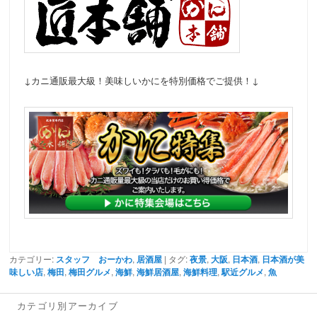
↓カニ通販最大級！美味しいかにを特別価格でご提供！↓
カテゴリー:
スタッフ おーかわ
,
居酒屋
| タグ:
夜景
,
大阪
,
日本酒
,
日本酒が美
味しい店
,
梅田
,
梅田グルメ
,
海鮮
,
海鮮居酒屋
,
海鮮料理
,
駅近グルメ
,
魚
カテゴリ別アーカイブ