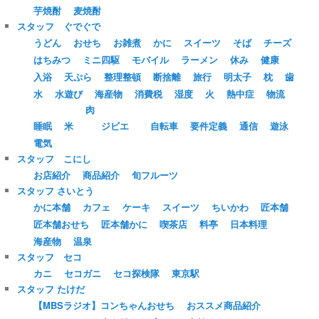
芋焼酎
麦焼酎
スタッフ ぐでぐで
うどん
おせち
お雑煮
かに
スイーツ
そば
チーズ
はちみつ
ミニ四駆
モバイル
ラーメン
休み
健康
入浴
天ぷら
整理整頓
断捨離
旅行
明太子
枕
歯
水
水遊び
海産物
消費税
湿度
火
熱中症
物流
肉
睡眠
米
ジビエ
自転車
要件定義
通信
遊泳
電気
スタッフ こにし
お店紹介
商品紹介
旬フルーツ
スタッフ さいとう
かに本舗
カフェ
ケーキ
スイーツ
ちいかわ
匠本舗
匠本舗おせち
匠本舗かに
喫茶店
料亭
日本料理
海産物
温泉
スタッフ セコ
カニ
セコガニ
セコ探検隊
東京駅
スタッフ たけだ
【MBSラジオ】コンちゃんおせち
おススメ商品紹介