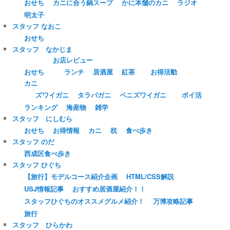
おせち
カニに合う鍋スープ
かに本舗のカニ
ラジオ
明太子
スタッフ なおこ
おせち
スタッフ なかじま
お店レビュー
おせち
ランチ
居酒屋
紅茶
お得活動
カニ
ズワイガニ
タラバガニ
ベニズワイガニ
ポイ活
ランキング
海産物
雑学
スタッフ にしむら
おせち
お得情報
カニ
枕
食べ歩き
スタッフ のだ
西成区食べ歩き
スタッフ ひぐち
【旅行】モデルコース紹介企画
HTML/CSS解説
USJ情報記事
おすすめ居酒屋紹介！！
スタッフひぐちのオススメグルメ紹介！
万博攻略記事
旅行
スタッフ ひらかわ